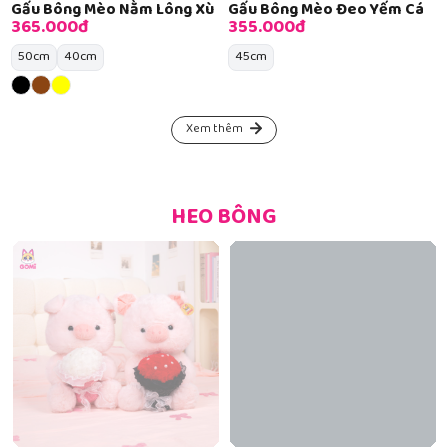
Gấu Bông Mèo Nằm Lông Xù
Gấu Bông Mèo Đeo Yếm Cá
365.000đ
355.000đ
50cm
40cm
45cm
Xem thêm
HEO BÔNG