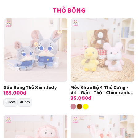
THỎ BÔNG
Gấu Bông Thỏ Xám Judy
Móc Khoá Bộ 4 Thú Cưng -
165.000đ
Vịt - Gấu - Thỏ - Chim cánh
85.000đ
cụt
30cm
40cm