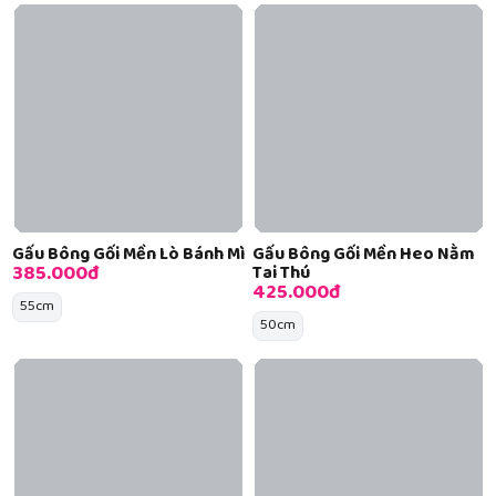
Gấu Bông Gối Mền Lò Bánh Mì
Gấu Bông Gối Mền Heo Nằm
385.000đ
Tai Thú
425.000đ
55cm
50cm