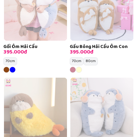
Gối Ôm Hải Cẩu
Gấu Bông Hải Cẩu Ôm Con
395.000đ
395.000đ
70cm
70cm
80cm