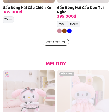
Gấu Bông Hải Cẩu Chiên Xù
Gấu Bông Hải Cẩu Đeo Tai
385.000đ
Nghe
395.000đ
70cm
70cm
80cm
Xem thêm
MELODY
Hết hàng