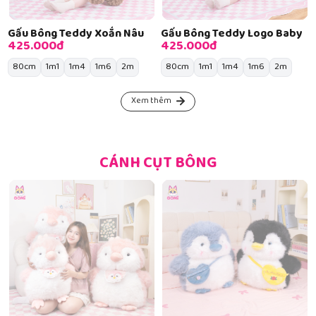
Gấu Bông Teddy Xoắn Nâu
Gấu Bông Teddy Logo Baby
425.000đ
425.000đ
80cm
1m1
1m4
1m6
2m
80cm
1m1
1m4
1m6
2m
Xem thêm
CÁNH CỤT BÔNG