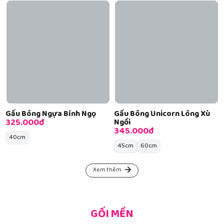
Gấu Bông Ngựa Bính Ngọ
Gấu Bông Unicorn Lông Xù
325.000đ
Ngồi
345.000đ
40cm
45cm
60cm
Xem thêm
GỐI MỀN