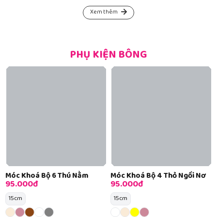
Xem thêm
PHỤ KIỆN BÔNG
Móc Khoá Bộ 6 Thú Nằm
Móc Khoá Bộ 4 Thỏ Ngồi Nơ
95.000đ
95.000đ
15cm
15cm