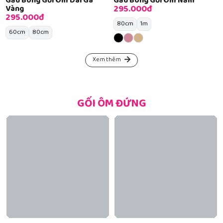
Gấu Bông Gối Ôm Dài Gà
Gấu Bông Gối Ôm Nằm
295.000đ
Vàng
295.000đ
80cm
1m
60cm
80cm
Xem thêm
GỐI ÔM ĐỨNG