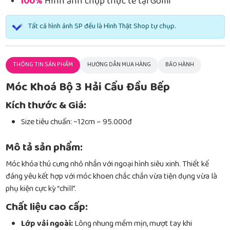
100%
Hình ảnh chụp thực tế tại Gomi
Tất cả hình ảnh SP đều là Hình Thật Shop tự chụp.
THÔNG TIN SẢN PHẨM
HƯỚNG DẪN MUA HÀNG
BẢO HÀNH
Móc Khoá Bộ 3 Hải Cẩu Đầu Bếp
Kích thước & Giá:
Size tiêu chuẩn: ~12cm – 95.000đ
Mô tả sản phẩm:
Móc khóa thú cưng nhỏ nhắn với ngoại hình siêu xinh. Thiết kế
đáng yêu kết hợp với móc khoen chắc chắn vừa tiện dụng vừa là
phụ kiện cực kỳ “chill”.
Chất liệu cao cấp:
Lớp vải ngoài:
Lông nhung mềm mịn, mượt tay khi