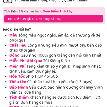
340 Phan Đình Phùng, Phường 1, Quận Phú Nhuận
Tích Điểm 3% khi mua hàng
Xem Điểm Tích Lũy
Tích Điểm 3% giá trị Đơn hàng đã mua
ĐẶC ĐIỂM NỔI BẬT
Màu
Tông màu ngọt ngào, ấm áp, dễ thương và dễ
phối quà
Chất liệu
Lông nhung siêu mịn, mượt tay, bền đẹp
theo thời gian
Bông
Gấu nhồi 100% gòn trắng đàn hồi tinh khiết
Miễn Phí Gói Quà
Túi Kiếng & Nơ
Miễn Phí
Tặng kèm thiệp ý nghĩa: Thiệp sinh nhật,
tình yêu, cảm ơn, ngày lễ…
Hỏa Tốc
Ship HCM 45-60p
Thêu tên
Cá nhân hoá theo yêu cầu(1-3 ngày)
Bảo Hành
Gấu được bảo hành đường chỉ may Vĩnh
Viễn tại cửa hàng
Tích Điểm
Khách hàng sẽ được tích lũy điểm = 3%
giá trị đơn hàng đã mua