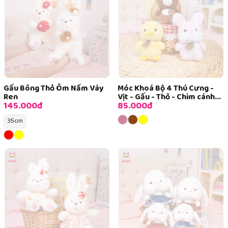
Gấu Bông Thỏ Ôm Nấm Váy
Móc Khoá Bộ 4 Thú Cưng -
Ren
Vịt - Gấu - Thỏ - Chim cánh
145.000đ
85.000đ
cụt
35cm