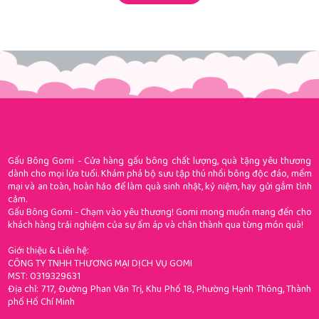
Gấu Bông Gomi - Cửa hàng gấu bông chất lượng, quà tặng yêu thương
dành cho mọi lứa tuổi. Khám phá bộ sưu tập thú nhồi bông độc đáo, mềm
mại và an toàn, hoàn hảo để làm quà sinh nhật, kỷ niệm, hay gửi gắm tình
cảm.
Gấu Bông Gomi - Chạm vào yêu thương! Gomi mong muốn mang đến cho
khách hàng trải nghiệm của sự ấm áp và chân thành qua từng món quà!
Giới thiệu & Liên hệ:
CÔNG TY TNHH THƯƠNG MẠI DỊCH VỤ GOMI
MST: 0319329631
Địa chỉ: 717, Đường Phan Văn Trị, Khu Phố 18, Phường Hạnh Thông, Thành
phố Hồ Chí Minh