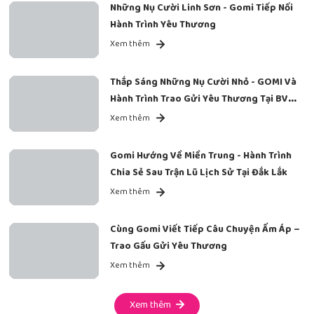
Những Nụ Cười Linh Sơn - Gomi Tiếp Nối
Hành Trình Yêu Thương
Xem thêm
Thắp Sáng Những Nụ Cười Nhỏ - GOMI Và
Hành Trình Trao Gửi Yêu Thương Tại BV
Ung Bướu
Xem thêm
Gomi Hướng Về Miền Trung - Hành Trình
Chia Sẻ Sau Trận Lũ Lịch Sử Tại Đắk Lắk
Xem thêm
Cùng Gomi Viết Tiếp Câu Chuyện Ấm Áp –
Trao Gấu Gửi Yêu Thương
Xem thêm
Xem thêm