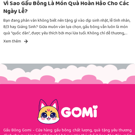
Vì Sao Gấu Bông Là Món Quà Hoàn Hảo Cho Các
Ngày Lễ?
Bạn đang phân vân không biết nên tặng gì vào dịp sinh nhật, lễ tình nhân,
8/3 hay Giáng Sinh? Giữa muôn vàn lựa chọn, gấu bông vẫn luôn là món
quà “quốc dân”, được yêu thích bởi mọi lứa tuổi. Không chỉ dễ thương,
mềm mại, mà gấu bông còn chứa đựng nhiều giá trị tinh thần sâu sắc.
Xem thêm
Gấu Bông Gomi - Cửa hàng gấu bông chất lượng, quà tặng yêu thương