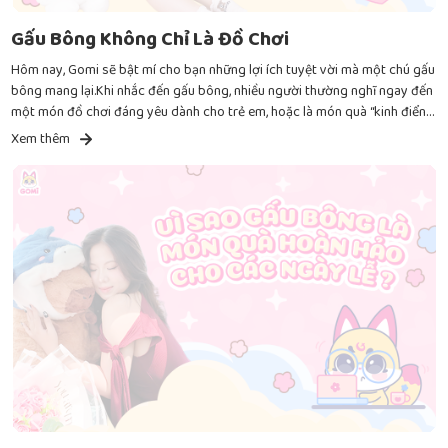
Gấu Bông Không Chỉ Là Đồ Chơi
Hôm nay, Gomi sẽ bật mí cho bạn những lợi ích tuyệt vời mà một chú gấu
bông mang lại.Khi nhắc đến gấu bông, nhiều người thường nghĩ ngay đến
một món đồ chơi đáng yêu dành cho trẻ em, hoặc là món quà “kinh điển”
trong các dịp đặc biệt như sinh nhật, Valentine. Nhưng thực tế, gấu bông
Xem thêm
không chỉ đơn giản là đồ chơi – chúng còn mang lại những công dụng bất
ngờ mà ít ai ngờ tới.