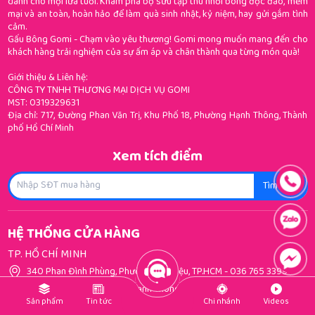
dành cho mọi lứa tuổi. Khám phá bộ sưu tập thú nhồi bông độc đáo, mềm
mại và an toàn, hoàn hảo để làm quà sinh nhật, kỷ niệm, hay gửi gắm tình
cảm.
Gấu Bông Gomi - Chạm vào yêu thương! Gomi mong muốn mang đến cho
khách hàng trải nghiệm của sự ấm áp và chân thành qua từng món quà!
Giới thiệu & Liên hệ:
CÔNG TY TNHH THƯƠNG MẠI DỊCH VỤ GOMI
MST: 0319329631
Địa chỉ: 717, Đường Phan Văn Trị, Khu Phố 18, Phường Hạnh Thông, Thành
phố Hồ Chí Minh
Xem tích điểm
Tìm kiếm
HỆ THỐNG CỬA HÀNG
TP. HỒ CHÍ MINH
340 Phan Đình Phùng, Phường Cầu Kiệu, TP.HCM
-
036 765 3399
719 Phan Văn Trị, Phường Hạnh Thông, TP.HCM
-
079 779 3399
Sản phẩm
Tin tức
Chi nhánh
Videos
223 Tân Sơn Nhì, Phường Tân Sơn Nhì, TP.HCM
-
0335 053 399