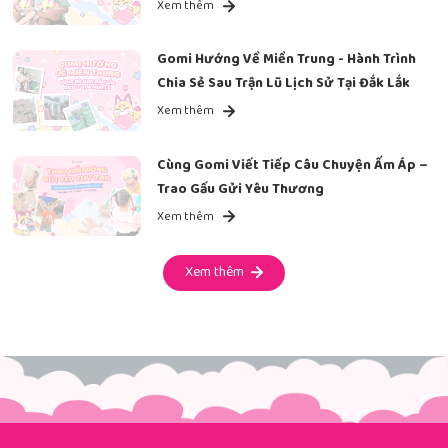
Ung Bướu
Xem thêm
Gomi Hướng Về Miền Trung - Hành Trình
Chia Sẻ Sau Trận Lũ Lịch Sử Tại Đắk Lắk
Xem thêm
Cùng Gomi Viết Tiếp Câu Chuyện Ấm Áp –
Trao Gấu Gửi Yêu Thương
Xem thêm
Xem thêm