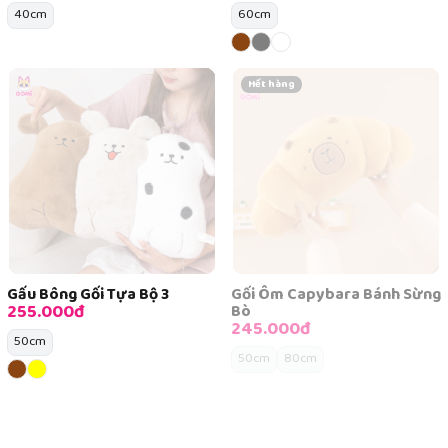
40cm
60cm
Hết hàng
Gấu Bông Gối Tựa Bộ 3
Gối Ôm Capybara Bánh Sừng
255.000đ
Bò
245.000đ
50cm
50cm
80cm