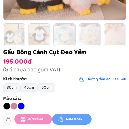
Gấu Bông Cánh Cụt Đeo Yếm
195.000đ
(Giá chưa bao gồm VAT)
Kích thước:
Hướng dẫn đo Size Gấu
30cm
45cm
60cm
Màu sắc:
GỬI TẶNG
MUA NGAY