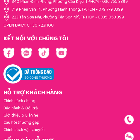
340 Phan Đình Phùng, Phường Cầu Kiệu, TP.HCM
-
036 765 3399
719 Phan Văn Trị, Phường Hạnh Thông, TP.HCM
-
079 779 3399
223 Tân Sơn Nhì, Phường Tân Sơn Nhì, TP.HCM
-
0335 053 399
OPEN DAILY: 8H30 - 23H00
KẾT NỐI VỚI CHÚNG TÔI
HỖ TRỢ KHÁCH HÀNG
Chính sách chung
Bảo hành & Đổi trả
Giới thiệu & Liên hệ
Câu hỏi thường gặp
Chính sách vận chuyển