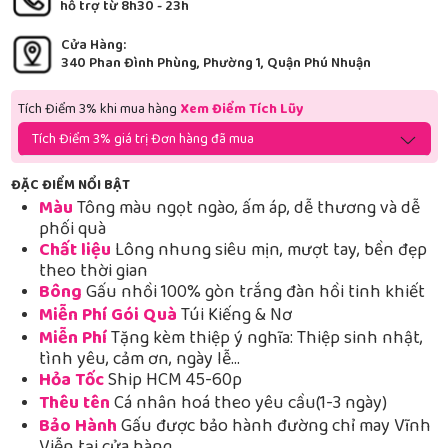
hỗ trợ từ 8h30 - 23h
Cửa Hàng:
340 Phan Đình Phùng, Phường 1, Quận Phú Nhuận
Tích Điểm 3% khi mua hàng
Xem Điểm Tích Lũy
Tích Điểm 3% giá trị Đơn hàng đã mua
ĐẶC ĐIỂM NỔI BẬT
Màu
Tông màu ngọt ngào, ấm áp, dễ thương và dễ
phối quà
Chất liệu
Lông nhung siêu mịn, mượt tay, bền đẹp
theo thời gian
Bông
Gấu nhồi 100% gòn trắng đàn hồi tinh khiết
Miễn Phí Gói Quà
Túi Kiếng & Nơ
Miễn Phí
Tặng kèm thiệp ý nghĩa: Thiệp sinh nhật,
tình yêu, cảm ơn, ngày lễ…
Hỏa Tốc
Ship HCM 45-60p
Thêu tên
Cá nhân hoá theo yêu cầu(1-3 ngày)
Bảo Hành
Gấu được bảo hành đường chỉ may Vĩnh