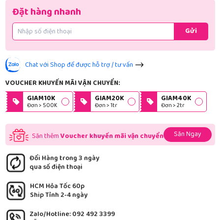
Đặt hàng nhanh
Gửi
Chat với Shop để được hỗ trợ / tư vấn
VOUCHER KHUYẾN MÃI VẬN CHUYỂN:
GIAM10K
GIAM20K
GIAM40K
Đơn > 500K
Đơn > 1tr
Đơn > 2tr
Săn Ngay
Săn thêm
Voucher khuyến mãi vận chuyển
Đổi Hàng trong 3 ngày
qua số điện thoại
HCM Hỏa Tốc 60p
Ship Tỉnh 2-4 ngày
Zalo/Hotline: 092 492 3399