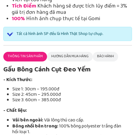
Viễn tại cửa hàng
Tích Điểm
Khách hàng sẽ được tích lũy điểm = 3%
giá trị đơn hàng đã mua
100%
Hình ảnh chụp thực tế tại Gomi
Tất cả hình ảnh SP đều là Hình Thật Shop tự chụp.
THÔNG TIN SẢN PHẨM
HƯỚNG DẪN MUA HÀNG
BẢO HÀNH
Gấu Bông Cánh Cụt Đeo Yếm
- Kích Thước:
Size 1: 30cm – 195.000đ
Size 2: 45cm – 295.000đ
Size 3: 60cm – 385.000đ
- Chất liệu:
Vải bên ngoài:
Vải lông thú cao cấp.
Bông nhồi bên trong:
100% bông polyester trắng đàn
hồi loại 1.