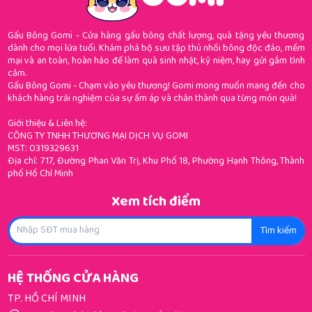
Gấu Bông Gomi - Cửa hàng gấu bông chất lượng, quà tặng yêu thương
dành cho mọi lứa tuổi. Khám phá bộ sưu tập thú nhồi bông độc đáo, mềm
mại và an toàn, hoàn hảo để làm quà sinh nhật, kỷ niệm, hay gửi gắm tình
cảm.
Gấu Bông Gomi - Chạm vào yêu thương! Gomi mong muốn mang đến cho
khách hàng trải nghiệm của sự ấm áp và chân thành qua từng món quà!
Giới thiệu & Liên hệ:
CÔNG TY TNHH THƯƠNG MẠI DỊCH VỤ GOMI
MST: 0319329631
Địa chỉ: 717, Đường Phan Văn Trị, Khu Phố 18, Phường Hạnh Thông, Thành
phố Hồ Chí Minh
Xem tích điểm
Tìm kiếm
HỆ THỐNG CỬA HÀNG
TP. HỒ CHÍ MINH