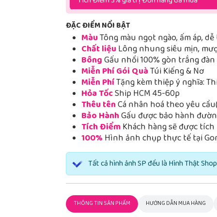
Tích Điểm 3% giá trị Đơn hàng đã mua
ĐẶC ĐIỂM NỔI BẬT
Màu
Tông màu ngọt ngào, ấm áp, dễ 
Chất liệu
Lông nhung siêu mịn, mượt
Bông
Gấu nhồi 100% gòn trắng đàn h
Miễn Phí Gói Quà
Túi Kiếng & Nơ
Miễn Phí
Tặng kèm thiệp ý nghĩa: Th
Hỏa Tốc
Ship HCM 45-60p
Thêu tên
Cá nhân hoá theo yêu cầu(
Bảo Hành
Gấu được bảo hành đường
Tích Điểm
Khách hàng sẽ được tích 
100%
Hình ảnh chụp thực tế tại Go
Tất cả hình ảnh SP đều là Hình Thật Shop
THÔNG TIN SẢN PHẨM
HƯỚNG DẪN MUA HÀNG