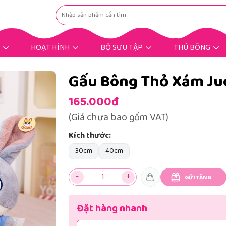
HOẠT HÌNH
BỘ SƯU TẬP
THÚ BÔNG
Hoạt Hình Hot Trend
Nhân Vật Hoạt Hình
Gấu Bông Dịp Lễ
Gấu Bông Tặng Bé
Gấu Bông Tặng Nàng
Gấu Bông Mùng 8/3
Gấu Bông Bigsize
Gấu Bông Khuyến Mãi
Thú Bông Khác
Thú Bông Hot
Gấu Bông Thỏ Xám Ju
165.000đ
(Giá chưa bao gồm VAT)
Kích thước:
30cm
40cm
-
+
GỬI TẶNG
Đặt hàng nhanh