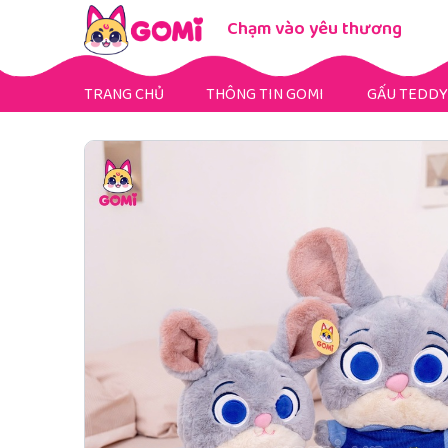
Chạm vào yêu thương
TRANG CHỦ
THÔNG TIN GOMI
GẤU TEDDY
Gấu Teddy Mini
Gấu Teddy Bigsize
Gấu Teddy Fullsize