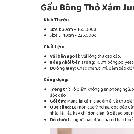
Gấu Bông Thỏ Xám Ju
- Kích Thước:
Size 1: 30cm – 165.000đ
Size 2: 40cm - 225.000đ
- Chất liệu:
Vải bên ngoài:
Vải lông thú cao cấp.
Bông nhồi bên trong:
100% bông polyester
Đường may:
Chắc chắn, tỉ mỉ, đảm bảo độ 
- Công dụng:
Trang trí:
Tô điểm không gian phòng ngủ, p
độc đáo.
Gối ôm:
Mang lại cảm giác êm ái và thư giãn
Quà tặng:
Là món quà ý nghĩa, độc đáo dàn
nhật, lễ Tết, hay chỉ đơn giản là để tạo bất n
Đồ chơi:
Là người bạn đồng hành thân thiết