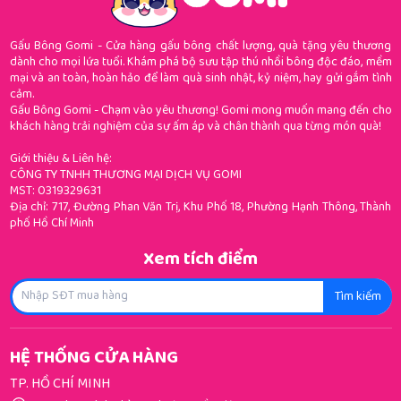
Gấu Bông Gomi - Cửa hàng gấu bông chất lượng, quà tặng yêu thương
dành cho mọi lứa tuổi. Khám phá bộ sưu tập thú nhồi bông độc đáo, mềm
mại và an toàn, hoàn hảo để làm quà sinh nhật, kỷ niệm, hay gửi gắm tình
cảm.
Gấu Bông Gomi - Chạm vào yêu thương! Gomi mong muốn mang đến cho
khách hàng trải nghiệm của sự ấm áp và chân thành qua từng món quà!
Giới thiệu & Liên hệ:
CÔNG TY TNHH THƯƠNG MẠI DỊCH VỤ GOMI
MST: 0319329631
Địa chỉ: 717, Đường Phan Văn Trị, Khu Phố 18, Phường Hạnh Thông, Thành
phố Hồ Chí Minh
Xem tích điểm
Tìm kiếm
HỆ THỐNG CỬA HÀNG
TP. HỒ CHÍ MINH