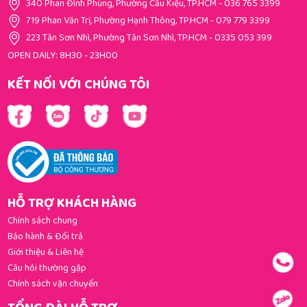
340 Phan Đình Phùng, Phường Cầu Kiệu, TP.HCM
-
036 765 3399
719 Phan Văn Trị, Phường Hạnh Thông, TP.HCM
-
079 779 3399
223 Tân Sơn Nhì, Phường Tân Sơn Nhì, TP.HCM
-
0335 053 399
OPEN DAILY: 8H30 - 23H00
KẾT NỐI VỚI CHÚNG TÔI
HỖ TRỢ KHÁCH HÀNG
Chính sách chung
Bảo hành & Đổi trả
Giới thiệu & Liên hệ
Câu hỏi thường gặp
Chính sách vận chuyển