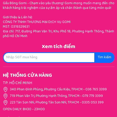
Gấu Bông Gomi - Chạm vào yêu thương! Gomi mong muốn mang đến cho
khách hàng trải nghiệm của sự ấm áp và chân thành qua từng món quà!
Giới thiệu & Liên hệ:
CÔNG TY TNHH THƯƠNG MẠI DỊCH VỤ GOMI
MST: 0319329631
Địa chỉ: 717, Đường Phan Văn Trị, Khu Phố 18, Phường Hạnh Thông, Thành
phố Hồ Chí Minh
Xem tích điểm
Tìm kiếm
HỆ THỐNG CỬA HÀNG
TP. HỒ CHÍ MINH
340 Phan Đình Phùng, Phường Cầu Kiệu, TP.HCM
-
036 765 3399
719 Phan Văn Trị, Phường Hạnh Thông, TP.HCM
-
079 779 3399
223 Tân Sơn Nhì, Phường Tân Sơn Nhì, TP.HCM
-
0335 053 399
OPEN DAILY: 8H30 - 23H00