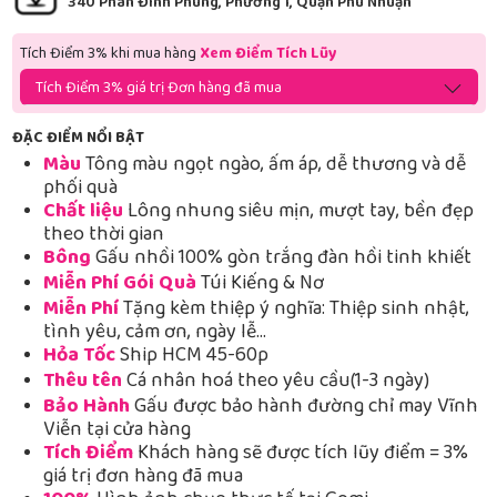
340 Phan Đình Phùng, Phường 1, Quận Phú Nhuận
Tích Điểm 3% khi mua hàng
Xem Điểm Tích Lũy
Tích Điểm 3% giá trị Đơn hàng đã mua
ĐẶC ĐIỂM NỔI BẬT
Màu
Tông màu ngọt ngào, ấm áp, dễ thương và dễ
phối quà
Chất liệu
Lông nhung siêu mịn, mượt tay, bền đẹp
theo thời gian
Bông
Gấu nhồi 100% gòn trắng đàn hồi tinh khiết
Miễn Phí Gói Quà
Túi Kiếng & Nơ
Miễn Phí
Tặng kèm thiệp ý nghĩa: Thiệp sinh nhật,
tình yêu, cảm ơn, ngày lễ…
Hỏa Tốc
Ship HCM 45-60p
Thêu tên
Cá nhân hoá theo yêu cầu(1-3 ngày)
Bảo Hành
Gấu được bảo hành đường chỉ may Vĩnh
Viễn tại cửa hàng
Tích Điểm
Khách hàng sẽ được tích lũy điểm = 3%
giá trị đơn hàng đã mua