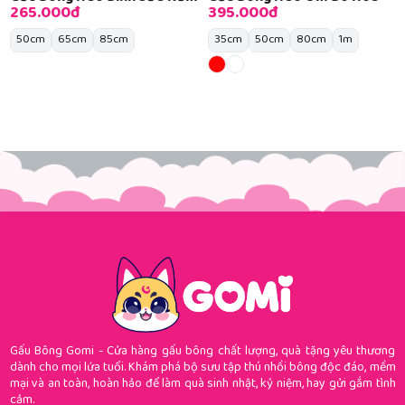
265.000đ
395.000đ
50cm
65cm
85cm
35cm
50cm
80cm
1m
Gấu Bông Gomi - Cửa hàng gấu bông chất lượng, quà tặng yêu thương
dành cho mọi lứa tuổi. Khám phá bộ sưu tập thú nhồi bông độc đáo, mềm
mại và an toàn, hoàn hảo để làm quà sinh nhật, kỷ niệm, hay gửi gắm tình
cảm.