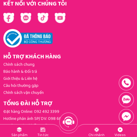
KẾT NỐI VỚI CHÚNG TÔI
HỖ TRỢ KHÁCH HÀNG
Chính sách chung
Bảo hành & Đổi trả
Giới thiệu & Liên hệ
Câu hỏi thường gặp
Chính sách vận chuyển
TỔNG ĐÀI HỖ TRỢ
Đặt hàng Online:
092 492 3399
Hotline phản ánh SP/ DV:
098 681 3392
Email:
gomi.cskh@gmail.com
PHƯƠNG THỨC THANH TOÁN
Sản phẩm
Tin tức
Chi nhánh
Videos