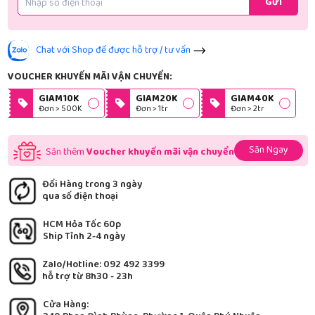
Gửi
Chat với Shop để được hỗ trợ / tư vấn
VOUCHER KHUYẾN MÃI VẬN CHUYỂN:
GIAM10K
GIAM20K
GIAM40K
Đơn > 500K
Đơn > 1tr
Đơn > 2tr
Săn Ngay
Săn thêm
Voucher khuyến mãi vận chuyển
Đổi Hàng trong 3 ngày
qua số điện thoại
HCM Hỏa Tốc 60p
Ship Tỉnh 2-4 ngày
Zalo/Hotline: 092 492 3399
hỗ trợ từ 8h30 - 23h
Cửa Hàng: