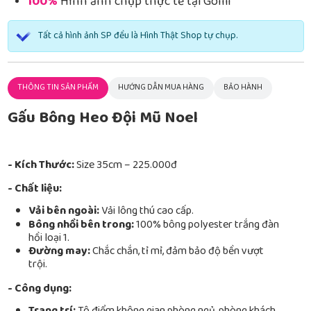
100%
Hình ảnh chụp thực tế tại Gomi
Tất cả hình ảnh SP đều là Hình Thật Shop tự chụp.
THÔNG TIN SẢN PHẨM
HƯỚNG DẪN MUA HÀNG
BẢO HÀNH
Gấu Bông Heo Đội Mũ Noel
- Kích Thước:
Size 35cm – 225.000đ
- Chất liệu:
Vải bên ngoài:
Vải lông thú cao cấp.
Bông nhồi bên trong:
100% bông polyester trắng đàn
hồi loại 1.
Đường may:
Chắc chắn, tỉ mỉ, đảm bảo độ bền vượt
trội.
- Công dụng: