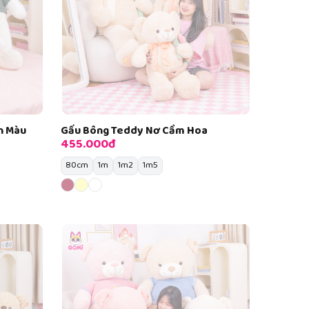
n Màu
Gấu Bông Teddy Nơ Cầm Hoa
455.000đ
80cm
1m
1m2
1m5