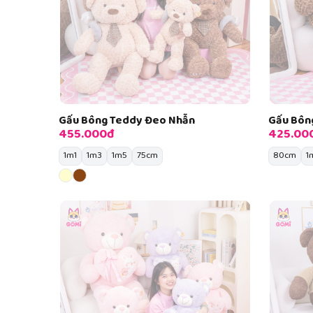
Gấu Bông Teddy Đeo Nhẫn
Gấu Bôn
455.000đ
425.00
1m1
1m3
1m5
75cm
80cm
1