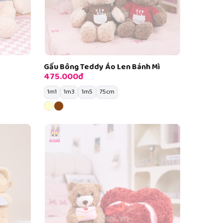
Gấu Bông Teddy Áo Len Bánh Mì
475.000đ
1m1
1m3
1m5
75cm