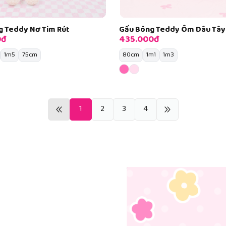
g Teddy Nơ Tim Rút
Gấu Bông Teddy Ôm Dâu Tây
0đ
435.000đ
1m5
75cm
80cm
1m1
1m3
1
2
3
4
gười bạn đồng hành của nhiều 
người lớn cũng bị thu hút. Vậy 
y chưa?