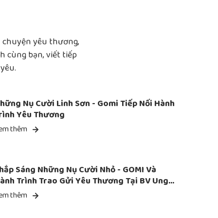
u chuyện yêu thương,
 cùng bạn, viết tiếp
yêu.
hững Nụ Cười Linh Sơn - Gomi Tiếp Nối Hành
rình Yêu Thương
em thêm
hắp Sáng Những Nụ Cười Nhỏ - GOMI Và
ành Trình Trao Gửi Yêu Thương Tại BV Ung
ướu
em thêm