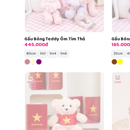
Gấu Bông Teddy Ôm Tim Thỏ
Gấu Bôn
445.000đ
165.00
80cm
1m1
1m4
1m6
30cm
4