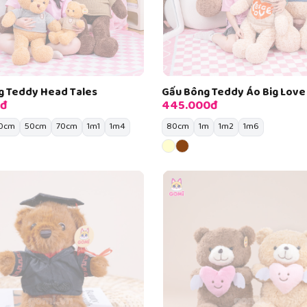
g Teddy Head Tales
Gấu Bông Teddy Áo Big Love
0đ
445.000đ
0cm
50cm
70cm
1m1
1m4
80cm
1m
1m2
1m6