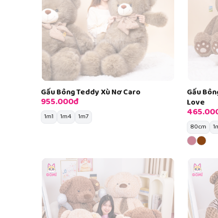
Gấu Bông Teddy Xù Nơ Caro
Gấu Bôn
955.000đ
Love
465.00
1m1
1m4
1m7
80cm
1