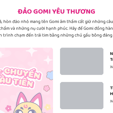
ĐẢO GOMI YÊU THƯƠNG
hả, hòn đảo nhỏ mang tên Gomi âm thầm cất giữ những câ
hầm và những nụ cười hạnh phúc. Hãy để Gomi đồng hành
h trình chạm đến trái tim bằng những chú gấu bông đáng 
N
T
X
T
H
B
X