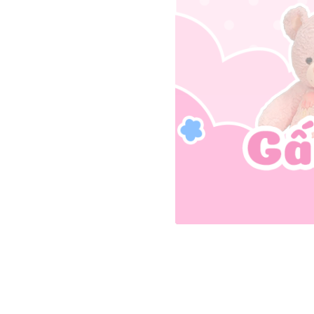
ãng lại bắt nguồn từ cựu tổng 
h là Teddy. Chính vì niềm yêu 
i Teddy ra đời.