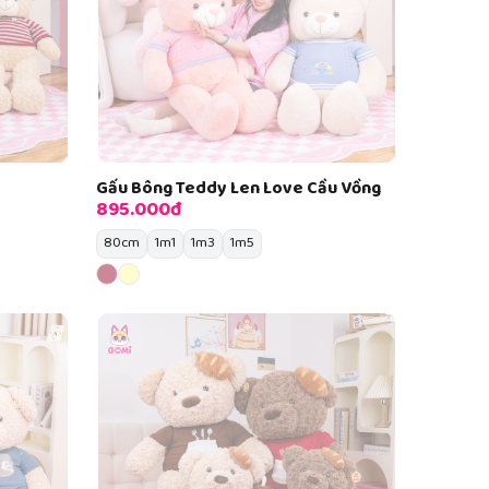
Gấu Bông Teddy Len Love Cầu Vồng
895.000đ
80cm
1m1
1m3
1m5