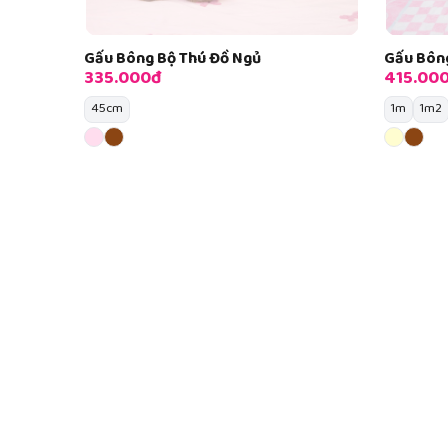
Gấu Bông Bộ Thú Đồ Ngủ
Gấu Bôn
335.000đ
415.00
45cm
1m
1m2
Bạn biết gì về gấu bông Teddy?
Những chú gấu Teddy luôn được ưa chuộng, trở thành n
người. Không chỉ được các bạn nhỏ yêu thích mà ngay cả 
bạn đã biết về nguồn gốc của những chú gấu bông Tedd
Nguồn gốc chú gấu Teddy?