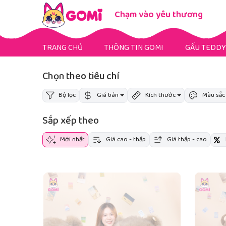
Chạm vào yêu thương
TRANG CHỦ
THÔNG TIN GOMI
GẤU TEDDY
Gấu Teddy Mini
Gấu Teddy Bigsize
Gấu Teddy Fullsize
Chọn theo tiêu chí
Bộ lọc
Giá bán
Kích thước
Màu sắc
Sắp xếp theo
Mới nhất
Giá cao - thấp
Giá thấp - cao