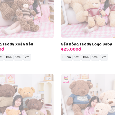
g Teddy Xoắn Nâu
Gấu Bông Teddy Logo Baby
0đ
425.000đ
m1
1m4
1m6
2m
80cm
1m1
1m4
1m6
2m