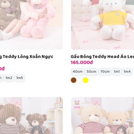
g Teddy Lông Xoắn Ngực
Gấu Bông Teddy Head Áo Le
165.000đ
0đ
40cm
50cm
70cm
1m1
1m4
m
1m2
1m5