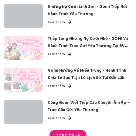
Những Nụ Cười Linh Sơn - Gomi Tiếp Nối
Hành Trình Yêu Thương
Xem thêm
Thắp Sáng Những Nụ Cười Nhỏ - GOMI Và
Hành Trình Trao Gửi Yêu Thương Tại BV
Ung Bướu
Xem thêm
Gomi Hướng Về Miền Trung - Hành Trình
Chia Sẻ Sau Trận Lũ Lịch Sử Tại Đắk Lắk
Xem thêm
Cùng Gomi Viết Tiếp Câu Chuyện Ấm Áp –
Trao Gấu Gửi Yêu Thương
Xem thêm
Xem thêm