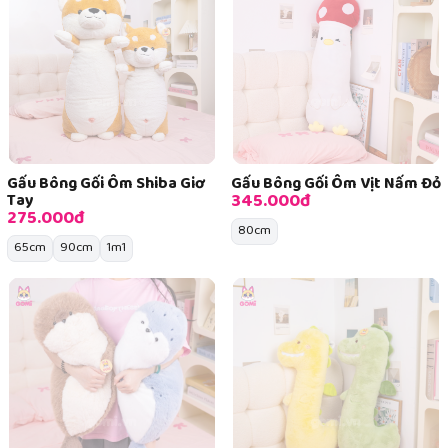
Gấu Bông Gối Ôm Shiba Giơ
Gấu Bông Gối Ôm Vịt Nấm Đỏ
345.000đ
Tay
275.000đ
80cm
65cm
90cm
1m1