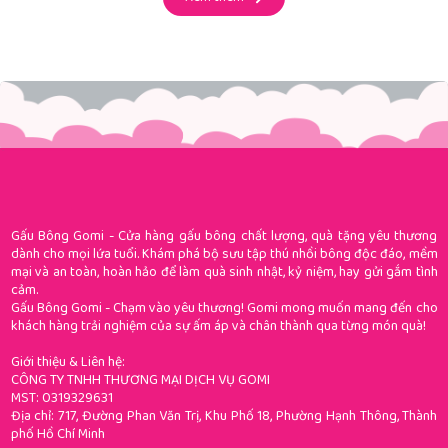
Gấu Bông Gomi - Cửa hàng gấu bông chất lượng, quà tặng yêu thương
dành cho mọi lứa tuổi. Khám phá bộ sưu tập thú nhồi bông độc đáo, mềm
mại và an toàn, hoàn hảo để làm quà sinh nhật, kỷ niệm, hay gửi gắm tình
cảm.
Gấu Bông Gomi - Chạm vào yêu thương! Gomi mong muốn mang đến cho
khách hàng trải nghiệm của sự ấm áp và chân thành qua từng món quà!
Giới thiệu & Liên hệ:
CÔNG TY TNHH THƯƠNG MẠI DỊCH VỤ GOMI