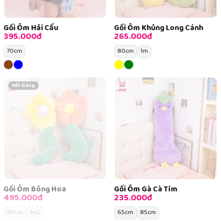
Gối Ôm Hải Cẩu
Gối Ôm Khủng Long Cánh
395.000đ
265.000đ
70cm
80cm
1m
Hết hàng
Gối Ôm Bông Hoa
Gối Ôm Gà Cà Tím
495.000đ
235.000đ
80cm
1m2
65cm
85cm