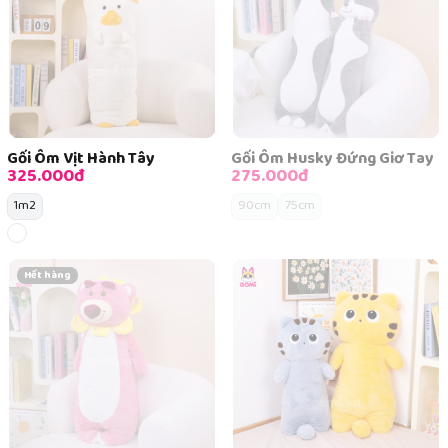
Gối Ôm Vịt Hành Tây
Gối Ôm Husky Đứng Giơ Tay
325.000đ
275.000đ
1m2
90cm
75cm
Hết hàng