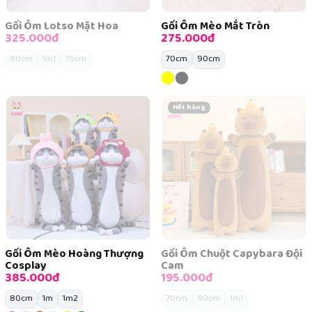
Gối Ôm Lotso Mặt Hoa
Gối Ôm Mèo Mắt Tròn
325.000đ
275.000đ
90cm
1m1
75cm
70cm
90cm
Hết hàng
Gối Ôm Mèo Hoàng Thượng
Gối Ôm Chuột Capybara Đội
Cosplay
Cam
385.000đ
195.000đ
80cm
1m
1m2
70cm
90cm
1m1