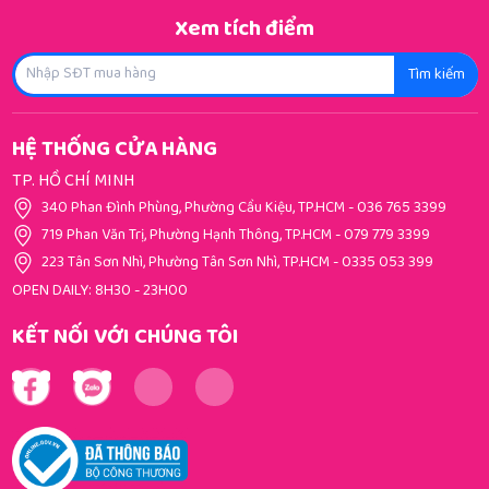
MST: 0319329631
Địa chỉ: 717, Đường Phan Văn Trị, Khu Phố 18, Phường Hạnh Thông, Thành
phố Hồ Chí Minh
Xem tích điểm
Tìm kiếm
HỆ THỐNG CỬA HÀNG
TP. HỒ CHÍ MINH
340 Phan Đình Phùng, Phường Cầu Kiệu, TP.HCM
-
036 765 3399
719 Phan Văn Trị, Phường Hạnh Thông, TP.HCM
-
079 779 3399
223 Tân Sơn Nhì, Phường Tân Sơn Nhì, TP.HCM
-
0335 053 399
OPEN DAILY: 8H30 - 23H00
KẾT NỐI VỚI CHÚNG TÔI