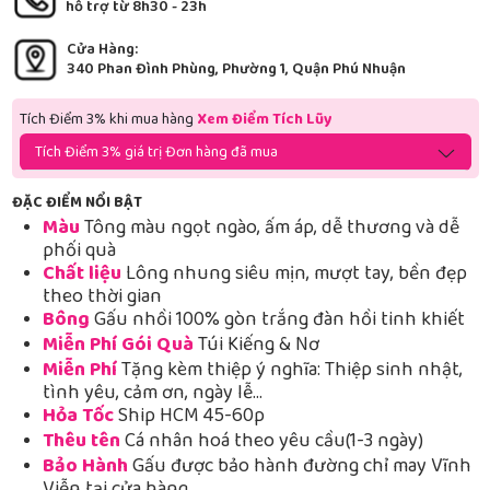
hỗ trợ từ 8h30 - 23h
Cửa Hàng:
340 Phan Đình Phùng, Phường 1, Quận Phú Nhuận
Tích Điểm 3% khi mua hàng
Xem Điểm Tích Lũy
Tích Điểm 3% giá trị Đơn hàng đã mua
ĐẶC ĐIỂM NỔI BẬT
Màu
Tông màu ngọt ngào, ấm áp, dễ thương và dễ
phối quà
Chất liệu
Lông nhung siêu mịn, mượt tay, bền đẹp
theo thời gian
Bông
Gấu nhồi 100% gòn trắng đàn hồi tinh khiết
Miễn Phí Gói Quà
Túi Kiếng & Nơ
Miễn Phí
Tặng kèm thiệp ý nghĩa: Thiệp sinh nhật,
tình yêu, cảm ơn, ngày lễ…
Hỏa Tốc
Ship HCM 45-60p
Thêu tên
Cá nhân hoá theo yêu cầu(1-3 ngày)
Bảo Hành
Gấu được bảo hành đường chỉ may Vĩnh