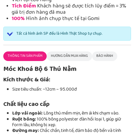
Viễn tại cửa hàng
Tích Điểm
Khách hàng sẽ được tích lũy điểm = 3%
giá trị đơn hàng đã mua
100%
Hình ảnh chụp thực tế tại Gomi
Tất cả hình ảnh SP đều là Hình Thật Shop tự chụp.
THÔNG TIN SẢN PHẨM
HƯỚNG DẪN MUA HÀNG
BẢO HÀNH
Móc Khoá Bộ 6 Thú Nằm
Kích thước & Giá:
Size tiêu chuẩn: ~12cm – 95.000đ
Chất liệu cao cấp
Lớp vải ngoài:
Lông thú mềm mịn, êm ái khi chạm vào.
Ruột bông:
100% bông polyester đàn hồi loại 1, giúp giữ
form lâu, không bị xẹp.
Đường may:
Chắc chắn, tinh tế, đảm bảo độ bền và tính