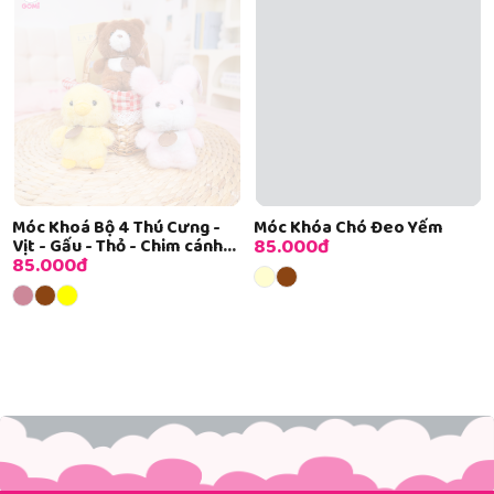
Móc Khoá Bộ 4 Thú Cưng -
Móc Khóa Chó Đeo Yếm
85.000đ
Vịt - Gấu - Thỏ - Chim cánh
85.000đ
cụt