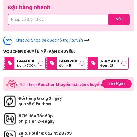
Đặt hàng nhanh
Gửi
Chat với Shop để được hỗ trợ / tư vấn
VOUCHER KHUYẾN MÃI VẬN CHUYỂN:
GIAM10K
GIAM20K
GIAM40K
Đơn > 500K
Đơn > 1tr
Đơn > 2tr
Săn Ngay
Săn thêm
Voucher khuyến mãi vận chuyển
Đổi Hàng trong 3 ngày
qua số điện thoại
HCM Hỏa Tốc 60p
Ship Tỉnh 2-4 ngày
Zalo/Hotline: 092 492 3399