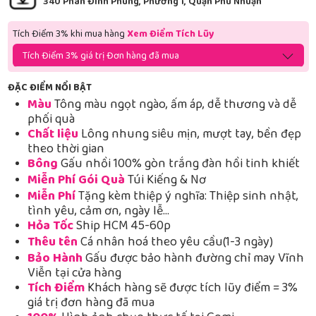
340 Phan Đình Phùng, Phường 1, Quận Phú Nhuận
Tích Điểm 3% khi mua hàng
Xem Điểm Tích Lũy
Tích Điểm 3% giá trị Đơn hàng đã mua
ĐẶC ĐIỂM NỔI BẬT
Màu
Tông màu ngọt ngào, ấm áp, dễ thương và dễ
phối quà
Chất liệu
Lông nhung siêu mịn, mượt tay, bền đẹp
theo thời gian
Bông
Gấu nhồi 100% gòn trắng đàn hồi tinh khiết
Miễn Phí Gói Quà
Túi Kiếng & Nơ
Miễn Phí
Tặng kèm thiệp ý nghĩa: Thiệp sinh nhật,
tình yêu, cảm ơn, ngày lễ…
Hỏa Tốc
Ship HCM 45-60p
Thêu tên
Cá nhân hoá theo yêu cầu(1-3 ngày)
Bảo Hành
Gấu được bảo hành đường chỉ may Vĩnh
Viễn tại cửa hàng
Tích Điểm
Khách hàng sẽ được tích lũy điểm = 3%
giá trị đơn hàng đã mua