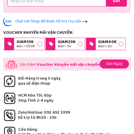
Gửi
Chat với Shop để được hỗ trợ / tư vấn
VOUCHER KHUYẾN MÃI VẬN CHUYỂN:
GIAM10K
GIAM20K
GIAM40K
Đơn > 500K
Đơn > 1tr
Đơn > 2tr
Săn Ngay
Săn thêm
Voucher khuyến mãi vận chuyển
Đổi Hàng trong 3 ngày
qua số điện thoại
HCM Hỏa Tốc 60p
Ship Tỉnh 2-4 ngày
Zalo/Hotline: 092 492 3399
hỗ trợ từ 8h30 - 23h
Cửa Hàng: