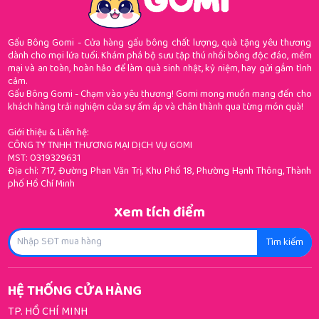
Gấu Bông Gomi - Cửa hàng gấu bông chất lượng, quà tặng yêu thương
dành cho mọi lứa tuổi. Khám phá bộ sưu tập thú nhồi bông độc đáo, mềm
mại và an toàn, hoàn hảo để làm quà sinh nhật, kỷ niệm, hay gửi gắm tình
cảm.
Gấu Bông Gomi - Chạm vào yêu thương! Gomi mong muốn mang đến cho
khách hàng trải nghiệm của sự ấm áp và chân thành qua từng món quà!
Giới thiệu & Liên hệ:
CÔNG TY TNHH THƯƠNG MẠI DỊCH VỤ GOMI
MST: 0319329631
Địa chỉ: 717, Đường Phan Văn Trị, Khu Phố 18, Phường Hạnh Thông, Thành
phố Hồ Chí Minh
Xem tích điểm
Tìm kiếm
HỆ THỐNG CỬA HÀNG
TP. HỒ CHÍ MINH