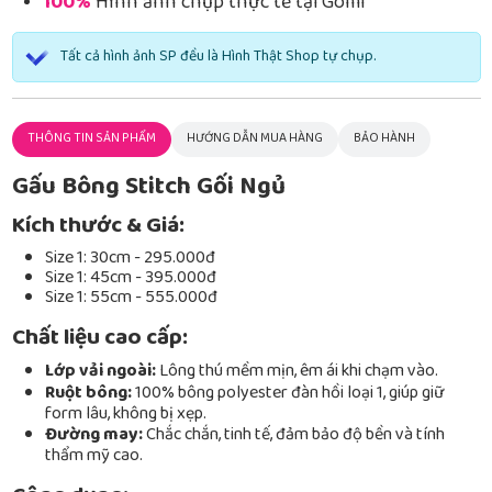
100%
Hình ảnh chụp thực tế tại Gomi
Tất cả hình ảnh SP đều là Hình Thật Shop tự chụp.
THÔNG TIN SẢN PHẨM
HƯỚNG DẪN MUA HÀNG
BẢO HÀNH
Gấu Bông Stitch Gối Ngủ
Kích thước & Giá:
Size 1: 30cm - 295.000đ
Size 1: 45cm - 395.000đ
Size 1: 55cm - 555.000đ
Chất liệu cao cấp:
Lớp vải ngoài:
Lông thú mềm mịn, êm ái khi chạm vào.
Ruột bông:
100% bông polyester đàn hồi loại 1, giúp giữ
form lâu, không bị xẹp.
Đường may:
Chắc chắn, tinh tế, đảm bảo độ bền và tính
thẩm mỹ cao.