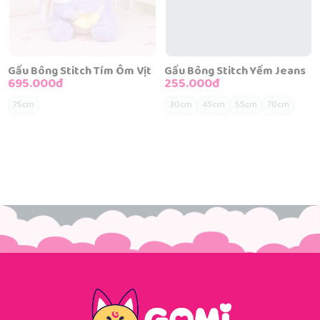
Gấu Bông Stitch Tím Ôm Vịt
Gấu Bông Stitch Yếm Jeans
695.000đ
255.000đ
75cm
30cm
45cm
55cm
70cm