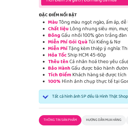
Tích Điểm 3% giá trị Đơn hàng đã mua
ĐẶC ĐIỂM NỔI BẬT
Màu
Tông màu ngọt ngào, ấm áp, dễ 
Chất liệu
Lông nhung siêu mịn, mượt
Bông
Gấu nhồi 100% gòn trắng đàn h
Miễn Phí Gói Quà
Túi Kiếng & Nơ
Miễn Phí
Tặng kèm thiệp ý nghĩa: Th
Hỏa Tốc
Ship HCM 45-60p
Thêu tên
Cá nhân hoá theo yêu cầu(
Bảo Hành
Gấu được bảo hành đường
Tích Điểm
Khách hàng sẽ được tích 
100%
Hình ảnh chụp thực tế tại Go
Tất cả hình ảnh SP đều là Hình Thật Shop
THÔNG TIN SẢN PHẨM
HƯỚNG DẪN MUA HÀNG