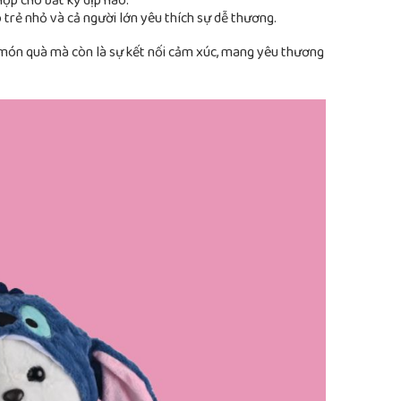
ợp cho bất kỳ dịp nào.
trẻ nhỏ và cả người lớn yêu thích sự dễ thương.
 món quà mà còn là sự kết nối cảm xúc, mang yêu thương