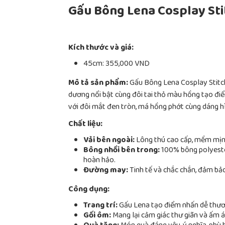
Gấu Bông Lena Cosplay Sti
Kích thước và giá:
45cm: 355,000 VND
Mô tả sản phẩm:
Gấu Bông Lena Cosplay Stitc
dương nổi bật cùng đôi tai thỏ màu hồng tạo đ
với đôi mắt đen tròn, má hồng phớt cùng dáng h
Chất liệu:
Vải bên ngoài:
Lông thú cao cấp, mềm mịn,
Bông nhồi bên trong:
100% bông polyester
hoàn hảo.
Đường may:
Tinh tế và chắc chắn, đảm bảo
Công dụng:
Trang trí:
Gấu Lena tạo điểm nhấn dễ thươ
Gối ôm:
Mang lại cảm giác thư giãn và ấm á