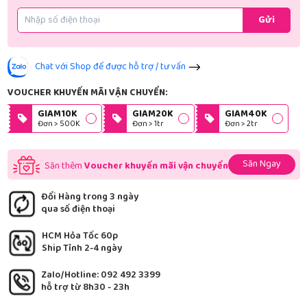
Gửi
Chat với Shop để được hỗ trợ / tư vấn
VOUCHER KHUYẾN MÃI VẬN CHUYỂN:
GIAM10K
GIAM20K
GIAM40K
Đơn > 500K
Đơn > 1tr
Đơn > 2tr
Săn Ngay
Săn thêm
Voucher khuyến mãi vận chuyển
Đổi Hàng trong 3 ngày
qua số điện thoại
HCM Hỏa Tốc 60p
Ship Tỉnh 2-4 ngày
Zalo/Hotline: 092 492 3399
hỗ trợ từ 8h30 - 23h