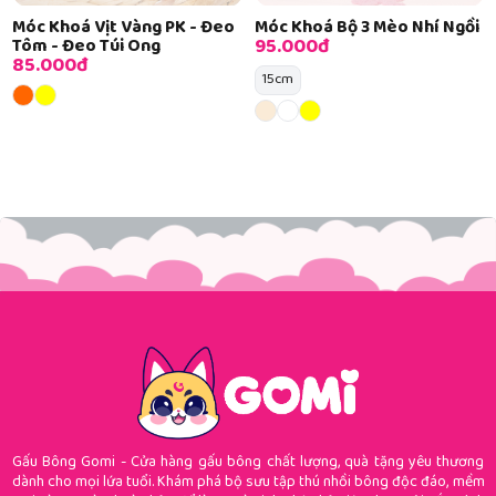
Móc Khoá Vịt Vàng PK - Đeo
Móc Khoá Bộ 3 Mèo Nhí Ngồi
95.000đ
Tôm - Đeo Túi Ong
85.000đ
15cm
Gấu Bông Gomi - Cửa hàng gấu bông chất lượng, quà tặng yêu thương
dành cho mọi lứa tuổi. Khám phá bộ sưu tập thú nhồi bông độc đáo, mềm