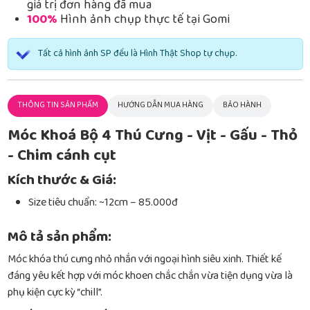
giá trị đơn hàng đã mua
100%
Hình ảnh chụp thực tế tại Gomi
Tất cả hình ảnh SP đều là Hình Thật Shop tự chụp.
THÔNG TIN SẢN PHẨM
HƯỚNG DẪN MUA HÀNG
BẢO HÀNH
Móc Khoá Bộ 4 Thú Cưng - Vịt - Gấu - Thỏ
- Chim cánh cụt
Kích thước & Giá:
Size tiêu chuẩn: ~12cm – 85.000đ
Mô tả sản phẩm:
Móc khóa thú cưng nhỏ nhắn với ngoại hình siêu xinh. Thiết kế
đáng yêu kết hợp với móc khoen chắc chắn vừa tiện dụng vừa là
phụ kiện cực kỳ “chill”.