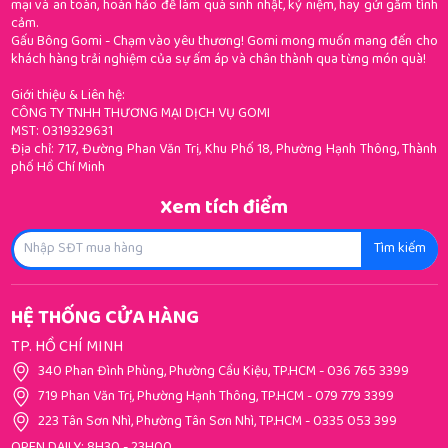
mại và an toàn, hoàn hảo để làm quà sinh nhật, kỷ niệm, hay gửi gắm tình
cảm.
Gấu Bông Gomi - Chạm vào yêu thương! Gomi mong muốn mang đến cho
khách hàng trải nghiệm của sự ấm áp và chân thành qua từng món quà!
Giới thiệu & Liên hệ:
CÔNG TY TNHH THƯƠNG MẠI DỊCH VỤ GOMI
MST: 0319329631
Địa chỉ: 717, Đường Phan Văn Trị, Khu Phố 18, Phường Hạnh Thông, Thành
phố Hồ Chí Minh
Xem tích điểm
Tìm kiếm
HỆ THỐNG CỬA HÀNG
TP. HỒ CHÍ MINH
340 Phan Đình Phùng, Phường Cầu Kiệu, TP.HCM
-
036 765 3399
719 Phan Văn Trị, Phường Hạnh Thông, TP.HCM
-
079 779 3399
223 Tân Sơn Nhì, Phường Tân Sơn Nhì, TP.HCM
-
0335 053 399
OPEN DAILY: 8H30 - 23H00