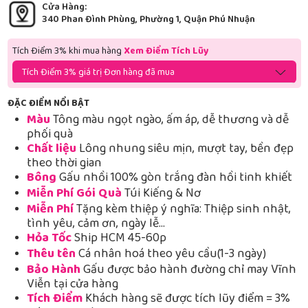
Cửa Hàng:
340 Phan Đình Phùng, Phường 1, Quận Phú Nhuận
Tích Điểm 3% khi mua hàng
Xem Điểm Tích Lũy
Tích Điểm 3% giá trị Đơn hàng đã mua
ĐẶC ĐIỂM NỔI BẬT
Màu
Tông màu ngọt ngào, ấm áp, dễ thương và dễ
phối quà
Chất liệu
Lông nhung siêu mịn, mượt tay, bền đẹp
theo thời gian
Bông
Gấu nhồi 100% gòn trắng đàn hồi tinh khiết
Miễn Phí Gói Quà
Túi Kiếng & Nơ
Miễn Phí
Tặng kèm thiệp ý nghĩa: Thiệp sinh nhật,
tình yêu, cảm ơn, ngày lễ…
Hỏa Tốc
Ship HCM 45-60p
Thêu tên
Cá nhân hoá theo yêu cầu(1-3 ngày)
Bảo Hành
Gấu được bảo hành đường chỉ may Vĩnh
Viễn tại cửa hàng
Tích Điểm
Khách hàng sẽ được tích lũy điểm = 3%