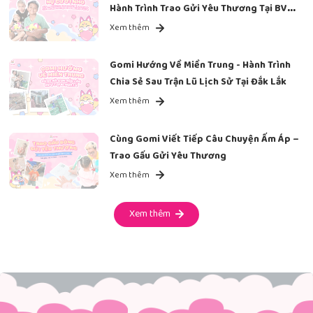
Hành Trình Trao Gửi Yêu Thương Tại BV
Ung Bướu
Xem thêm
Gomi Hướng Về Miền Trung - Hành Trình
Chia Sẻ Sau Trận Lũ Lịch Sử Tại Đắk Lắk
Xem thêm
Cùng Gomi Viết Tiếp Câu Chuyện Ấm Áp –
Trao Gấu Gửi Yêu Thương
Xem thêm
Xem thêm