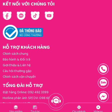
KẾT NỐI VỚI CHÚNG TÔI
HỖ TRỢ KHÁCH HÀNG
Chính sách chung
Bảo hành & Đổi trả
Giới thiệu & Liên hệ
Câu hỏi thường gặp
Chính sách vận chuyển
TỔNG ĐÀI HỖ TRỢ
Đặt hàng Online:
092 492 3399
Hotline phản ánh SP/ DV:
098 681 3392
Email:
gomi.cskh@gmail.com
Sản phẩm
Tin tức
Chi nhánh
Videos