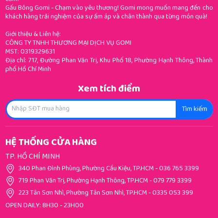
Gấu Bông Gomi - Chạm vào yêu thương! Gomi mong muốn mang đến cho
khách hàng trải nghiệm của sự ấm áp và chân thành qua từng món quà!
Giới thiệu & Liên hệ:
CÔNG TY TNHH THƯƠNG MẠI DỊCH VỤ GOMI
MST: 0319329631
Địa chỉ: 717, Đường Phan Văn Trị, Khu Phố 18, Phường Hạnh Thông, Thành
phố Hồ Chí Minh
Xem tích điểm
Tìm kiếm
HỆ THỐNG CỬA HÀNG
TP. HỒ CHÍ MINH
340 Phan Đình Phùng, Phường Cầu Kiệu, TP.HCM
-
036 765 3399
719 Phan Văn Trị, Phường Hạnh Thông, TP.HCM
-
079 779 3399
223 Tân Sơn Nhì, Phường Tân Sơn Nhì, TP.HCM
-
0335 053 399
OPEN DAILY: 8H30 - 23H00