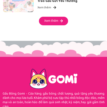
Trao Gấu Gửi Yêu Thương
Xem thêm
Xem thêm
Gấu Bông Gomi - Cửa hàng gấu bông chất lượng, quà tặng yêu thương
dành cho mọi lứa tuổi. Khám phá bộ sưu tập thú nhồi bông độc đáo, mềm
mại và an toàn, hoàn hảo để làm quà sinh nhật, kỷ niệm, hay gửi gắm tình
cảm.