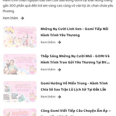
Hành trình thiện nguyện đầu tiên của Gấu Bông Gomi tại Đắk Nông mang
gần 300 phần quà đến trẻ em vùng cao cùng vô vàn ký ức chan chứa yêu
thương.
Xem thêm
Những Nụ Cười Linh Sơn - Gomi Tiếp Nối
Hành Trình Yêu Thương
Xem thêm
Thắp Sáng Những Nụ Cười Nhỏ - GOMI Và
Hành Trình Trao Gửi Yêu Thương Tại BV
Ung Bướu
Xem thêm
Gomi Hướng Về Miền Trung - Hành Trình
Chia Sẻ Sau Trận Lũ Lịch Sử Tại Đắk Lắk
Xem thêm
Cùng Gomi Viết Tiếp Câu Chuyện Ấm Áp –