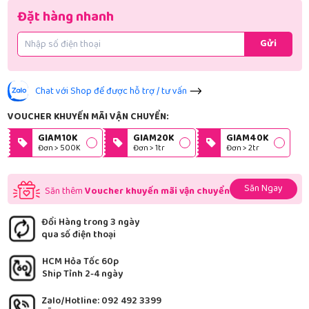
Đặt hàng nhanh
Gửi
Chat với Shop để được hỗ trợ / tư vấn
VOUCHER KHUYẾN MÃI VẬN CHUYỂN:
GIAM10K
GIAM20K
GIAM40K
Đơn > 500K
Đơn > 1tr
Đơn > 2tr
Săn Ngay
Săn thêm
Voucher khuyến mãi vận chuyển
Đổi Hàng trong 3 ngày
qua số điện thoại
HCM Hỏa Tốc 60p
Ship Tỉnh 2-4 ngày
Zalo/Hotline: 092 492 3399