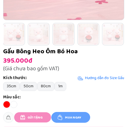
Gấu Bông Heo Ôm Bó Hoa
395.000đ
(Giá chưa bao gồm VAT)
Kích thước:
Hướng dẫn đo Size Gấu
35cm
50cm
80cm
1m
Màu sắc:
GỬI TẶNG
MUA NGAY