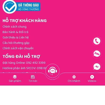
HỖ TRỢ KHÁCH HÀNG
Chính sách chung
Bảo hành & Đổi trả
Giới thiệu & Liên hệ
Câu hỏi thường gặp
Chính sách vận chuyển
TỔNG ĐÀI HỖ TRỢ
Đặt hàng Online:
092 492 3399
Hotline phản ánh SP/ DV:
098 681 3392
Email:
gomi.cskh@gmail.com
PHƯƠNG THỨC THANH TOÁN
Sản phẩm
Tin tức
Chi nhánh
Videos