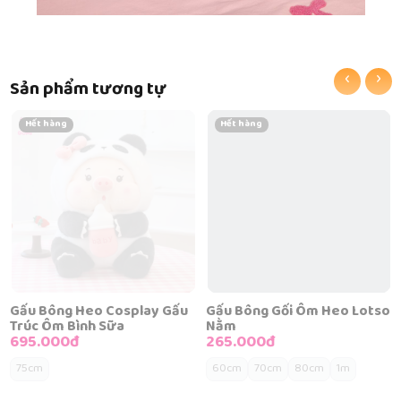
‹
›
Sản phẩm tương tự
Hết hàng
Hết hàng
Gấu Bông Heo Cosplay Gấu
Gấu Bông Gối Ôm Heo Lotso
Trúc Ôm Bình Sữa
Nằm
695.000đ
265.000đ
75cm
60cm
70cm
80cm
1m