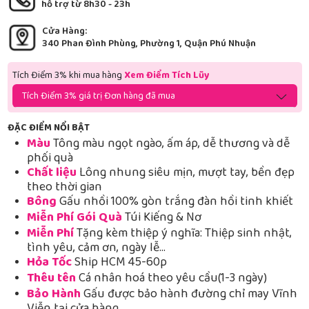
hỗ trợ từ 8h30 - 23h
Cửa Hàng:
340 Phan Đình Phùng, Phường 1, Quận Phú Nhuận
Tích Điểm 3% khi mua hàng
Xem Điểm Tích Lũy
Tích Điểm 3% giá trị Đơn hàng đã mua
ĐẶC ĐIỂM NỔI BẬT
Màu
Tông màu ngọt ngào, ấm áp, dễ thương và dễ
phối quà
Chất liệu
Lông nhung siêu mịn, mượt tay, bền đẹp
theo thời gian
Bông
Gấu nhồi 100% gòn trắng đàn hồi tinh khiết
Miễn Phí Gói Quà
Túi Kiếng & Nơ
Miễn Phí
Tặng kèm thiệp ý nghĩa: Thiệp sinh nhật,
tình yêu, cảm ơn, ngày lễ…
Hỏa Tốc
Ship HCM 45-60p
Thêu tên
Cá nhân hoá theo yêu cầu(1-3 ngày)
Bảo Hành
Gấu được bảo hành đường chỉ may Vĩnh