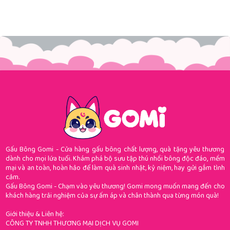
Gấu Bông Gomi - Cửa hàng gấu bông chất lượng, quà tặng yêu thương
dành cho mọi lứa tuổi. Khám phá bộ sưu tập thú nhồi bông độc đáo, mềm
mại và an toàn, hoàn hảo để làm quà sinh nhật, kỷ niệm, hay gửi gắm tình
cảm.
Gấu Bông Gomi - Chạm vào yêu thương! Gomi mong muốn mang đến cho
khách hàng trải nghiệm của sự ấm áp và chân thành qua từng món quà!
Giới thiệu & Liên hệ:
CÔNG TY TNHH THƯƠNG MẠI DỊCH VỤ GOMI