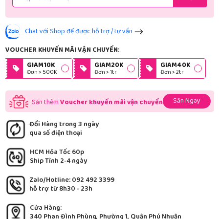
Chat với Shop để được hỗ trợ / tư vấn
VOUCHER KHUYẾN MÃI VẬN CHUYỂN:
GIAM10K
GIAM20K
GIAM40K
Đơn > 500K
Đơn > 1tr
Đơn > 2tr
Săn Ngay
Săn thêm
Voucher khuyến mãi vận chuyển
Đổi Hàng trong 3 ngày
qua số điện thoại
HCM Hỏa Tốc 60p
Ship Tỉnh 2-4 ngày
Zalo/Hotline: 092 492 3399
hỗ trợ từ 8h30 - 23h
Cửa Hàng:
340 Phan Đình Phùng, Phường 1, Quận Phú Nhuận