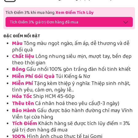
Tích Điểm 3% khi mua hàng
Xem Điểm Tích Lũy
Tích Điểm 3% giá trị Đơn hàng đã mua
ĐẶC ĐIỂM NỔI BẬT
Màu
Tông màu ngọt ngào, ấm áp, dễ thương và dễ
phối quà
Chất liệu
Lông nhung siêu mịn, mượt tay, bền đẹp
theo thời gian
Bông
Gấu nhồi 100% gòn trắng đàn hồi tinh khiết
Miễn Phí Gói Quà
Túi Kiếng & Nơ
Miễn Phí
Tặng kèm thiệp ý nghĩa: Thiệp sinh nhật,
tình yêu, cảm ơn, ngày lễ…
Hỏa Tốc
Ship HCM 45-60p
Thêu tên
Cá nhân hoá theo yêu cầu(1-3 ngày)
Bảo Hành
Gấu được bảo hành đường chỉ may Vĩnh
Viễn tại cửa hàng
Tích Điểm
Khách hàng sẽ được tích lũy điểm = 3%
giá trị đơn hàng đã mua
100%
Hình ảnh chụp thực tế tại Gomi