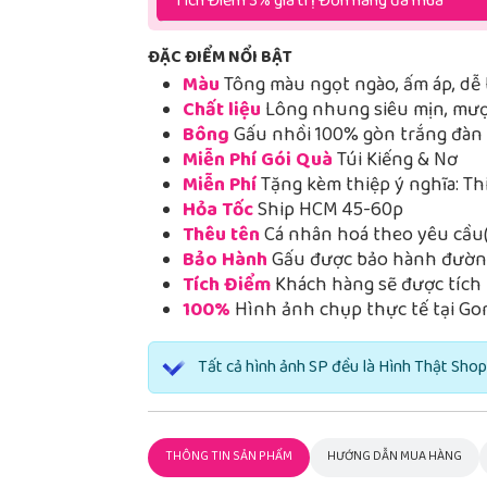
Tích Điểm 3% giá trị Đơn hàng đã mua
ĐẶC ĐIỂM NỔI BẬT
Màu
Tông màu ngọt ngào, ấm áp, dễ 
Chất liệu
Lông nhung siêu mịn, mượt
Bông
Gấu nhồi 100% gòn trắng đàn h
Miễn Phí Gói Quà
Túi Kiếng & Nơ
Miễn Phí
Tặng kèm thiệp ý nghĩa: Th
Hỏa Tốc
Ship HCM 45-60p
Thêu tên
Cá nhân hoá theo yêu cầu(
Bảo Hành
Gấu được bảo hành đường
Tích Điểm
Khách hàng sẽ được tích 
100%
Hình ảnh chụp thực tế tại Go
Tất cả hình ảnh SP đều là Hình Thật Shop
THÔNG TIN SẢN PHẨM
HƯỚNG DẪN MUA HÀNG