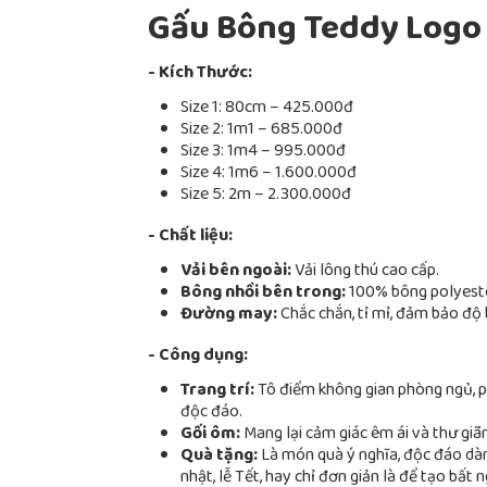
Gấu Bông Teddy Logo
- Kích Thước:
Size 1: 80cm – 425.000đ
Size 2: 1m1 – 685.000đ
Size 3: 1m4 – 995.000đ
Size 4: 1m6 – 1.600.000đ
Size 5: 2m – 2.300.000đ
- Chất liệu:
Vải bên ngoài:
Vải lông thú cao cấp.
Bông nhồi bên trong:
100% bông polyester
Đường may:
Chắc chắn, tỉ mỉ, đảm bảo độ 
- Công dụng:
Trang trí:
Tô điểm không gian phòng ngủ, p
độc đáo.
Gối ôm:
Mang lại cảm giác êm ái và thư giãn
Quà tặng:
Là món quà ý nghĩa, độc đáo dàn
nhật, lễ Tết, hay chỉ đơn giản là để tạo bất n