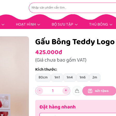
HOẠT HÌNH
BỘ SƯU TẬP
THÚ BÔNG
Hoạt Hình Hot Trend
Nhân Vật Hoạt Hình
Gấu Bông Dịp Lễ
Gấu Bông Tặng Bé
Gấu Bông Tặng Nàng
Gấu Bông Mùng 8/3
Gấu Bông Bigsize
Gấu Bông Khuyến Mãi
Thú Bông Khác
Thú Bông Hot
Gấu Bông Teddy Logo
425.000đ
(Giá chưa bao gồm VAT)
Kích thước:
80cm
1m1
1m4
1m6
2m
-
+
GỬI TẶNG
Đặt hàng nhanh