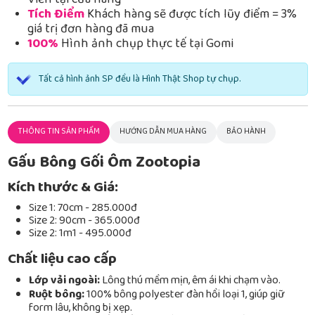
Viễn tại cửa hàng
Tích Điểm
Khách hàng sẽ được tích lũy điểm = 3%
giá trị đơn hàng đã mua
100%
Hình ảnh chụp thực tế tại Gomi
Tất cả hình ảnh SP đều là Hình Thật Shop tự chụp.
THÔNG TIN SẢN PHẨM
HƯỚNG DẪN MUA HÀNG
BẢO HÀNH
Gấu Bông Gối Ôm Zootopia
Kích thước & Giá:
Size 1: 70cm - 285.000đ
Size 2: 90cm - 365.000đ
Size 2: 1m1 - 495.000đ
Chất liệu cao cấp
Lớp vải ngoài:
Lông thú mềm mịn, êm ái khi chạm vào.
Ruột bông:
100% bông polyester đàn hồi loại 1, giúp giữ
form lâu, không bị xẹp.