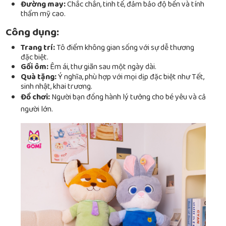
Đường may:
Chắc chắn, tinh tế, đảm bảo độ bền và tính
thẩm mỹ cao.
Công dụng:
Trang trí:
Tô điểm không gian sống với sự dễ thương
đặc biệt.
Gối ôm:
Êm ái, thư giãn sau một ngày dài.
Quà tặng:
Ý nghĩa, phù hợp với mọi dịp đặc biệt như Tết,
sinh nhật, khai trương.
Đồ chơi:
Người bạn đồng hành lý tưởng cho bé yêu và cả
người lớn.