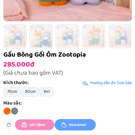
Gấu Bông Gối Ôm Zootopia
285.000đ
(Giá chưa bao gồm VAT)
Kích thước:
Hướng dẫn đo Size Gấu
70cm
90cm
1m1
Màu sắc:
GỬI TẶNG
MUA NGAY