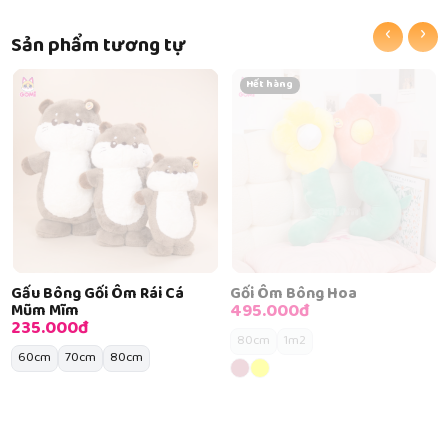
‹
›
Sản phẩm tương tự
Hết hàng
Gấu Bông Gối Ôm Rái Cá
Gối Ôm Bông Hoa
495.000đ
Mũm Mĩm
235.000đ
80cm
1m2
60cm
70cm
80cm