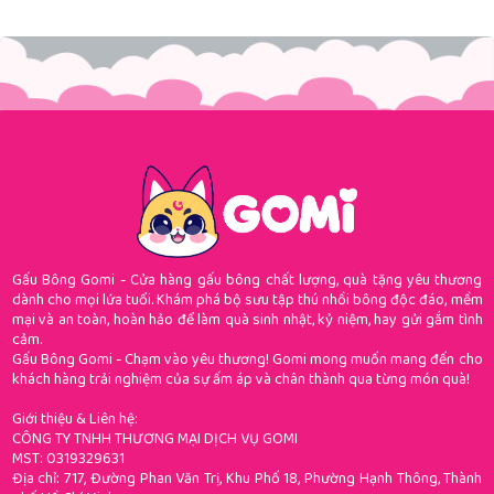
Gấu Bông Gomi - Cửa hàng gấu bông chất lượng, quà tặng yêu thương
dành cho mọi lứa tuổi. Khám phá bộ sưu tập thú nhồi bông độc đáo, mềm
mại và an toàn, hoàn hảo để làm quà sinh nhật, kỷ niệm, hay gửi gắm tình
cảm.
Gấu Bông Gomi - Chạm vào yêu thương! Gomi mong muốn mang đến cho
khách hàng trải nghiệm của sự ấm áp và chân thành qua từng món quà!
Giới thiệu & Liên hệ:
CÔNG TY TNHH THƯƠNG MẠI DỊCH VỤ GOMI
MST: 0319329631
Địa chỉ: 717, Đường Phan Văn Trị, Khu Phố 18, Phường Hạnh Thông, Thành