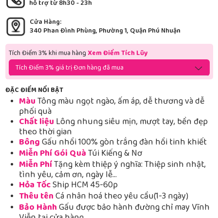
hỗ trợ từ 8h30 - 23h
Cửa Hàng:
340 Phan Đình Phùng, Phường 1, Quận Phú Nhuận
Tích Điểm 3% khi mua hàng
Xem Điểm Tích Lũy
Tích Điểm 3% giá trị Đơn hàng đã mua
ĐẶC ĐIỂM NỔI BẬT
Màu
Tông màu ngọt ngào, ấm áp, dễ thương và dễ
phối quà
Chất liệu
Lông nhung siêu mịn, mượt tay, bền đẹp
theo thời gian
Bông
Gấu nhồi 100% gòn trắng đàn hồi tinh khiết
Miễn Phí Gói Quà
Túi Kiếng & Nơ
Miễn Phí
Tặng kèm thiệp ý nghĩa: Thiệp sinh nhật,
tình yêu, cảm ơn, ngày lễ…
Hỏa Tốc
Ship HCM 45-60p
Thêu tên
Cá nhân hoá theo yêu cầu(1-3 ngày)
Bảo Hành
Gấu được bảo hành đường chỉ may Vĩnh