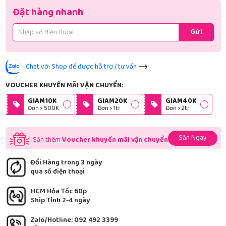
Đặt hàng nhanh
Gửi
Chat với Shop để được hỗ trợ / tư vấn
VOUCHER KHUYẾN MÃI VẬN CHUYỂN:
GIAM10K
GIAM20K
GIAM40K
Đơn > 500K
Đơn > 1tr
Đơn > 2tr
Săn Ngay
Săn thêm
Voucher khuyến mãi vận chuyển
Đổi Hàng trong 3 ngày
qua số điện thoại
HCM Hỏa Tốc 60p
Ship Tỉnh 2-4 ngày
Zalo/Hotline: 092 492 3399