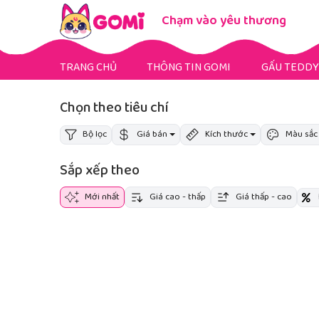
Chạm vào yêu thương
TRANG CHỦ
THÔNG TIN GOMI
GẤU TEDDY
Gấu Teddy Mini
Gấu Teddy Bigsize
Gấu Teddy Fullsize
Chọn theo tiêu chí
Bộ lọc
Giá bán
Kích thước
Màu sắc
Sắp xếp theo
Mới nhất
Giá cao - thấp
Giá thấp - cao