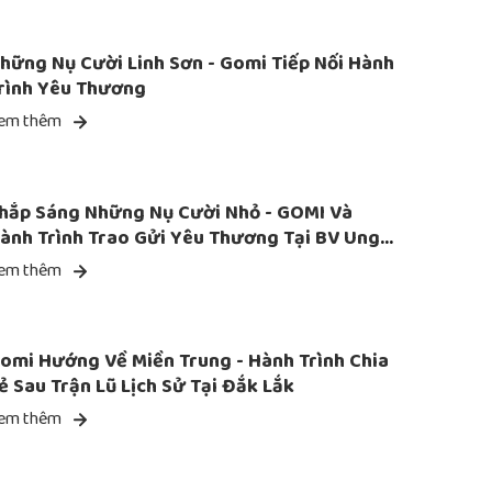
hững Nụ Cười Linh Sơn - Gomi Tiếp Nối Hành
rình Yêu Thương
em thêm
hắp Sáng Những Nụ Cười Nhỏ - GOMI Và
ành Trình Trao Gửi Yêu Thương Tại BV Ung
ướu
em thêm
omi Hướng Về Miền Trung - Hành Trình Chia
ẻ Sau Trận Lũ Lịch Sử Tại Đắk Lắk
em thêm