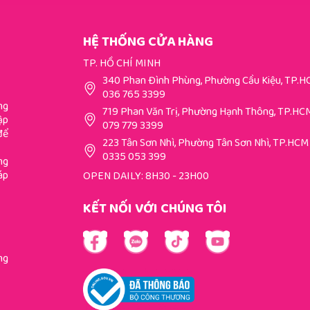
HỆ THỐNG CỬA HÀNG
TP. HỒ CHÍ MINH
340 Phan Đình Phùng, Phường Cầu Kiệu, TP.
036 765 3399
ng
719 Phan Văn Trị, Phường Hạnh Thông, TP.HC
ập
079 779 3399
để
223 Tân Sơn Nhì, Phường Tân Sơn Nhì, TP.HCM
0335 053 399
ng
áp
OPEN DAILY: 8H30 - 23H00
KẾT NỐI VỚI CHÚNG TÔI
ng