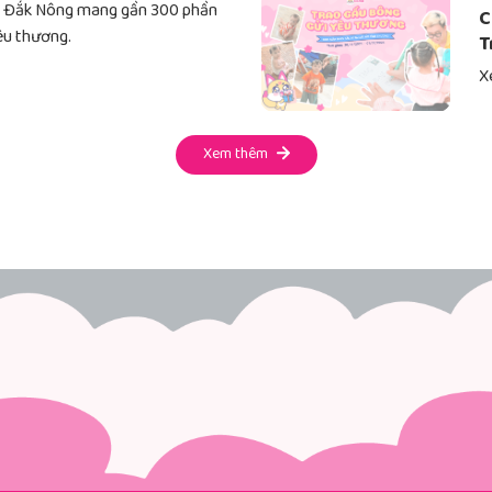
ại Đắk Nông mang gần 300 phần
C
êu thương.
T
X
Xem thêm