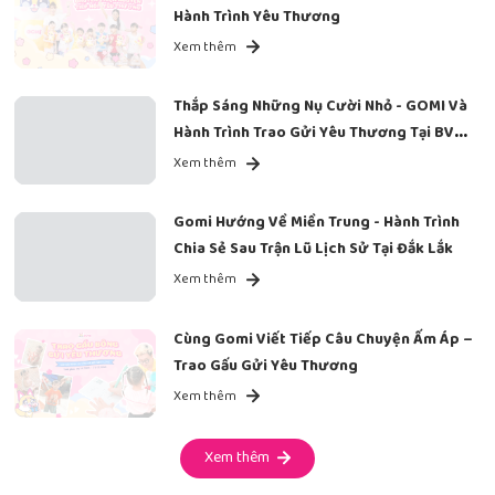
Hành Trình Yêu Thương
Xem thêm
Thắp Sáng Những Nụ Cười Nhỏ - GOMI Và
Hành Trình Trao Gửi Yêu Thương Tại BV
Ung Bướu
Xem thêm
Gomi Hướng Về Miền Trung - Hành Trình
Chia Sẻ Sau Trận Lũ Lịch Sử Tại Đắk Lắk
Xem thêm
Cùng Gomi Viết Tiếp Câu Chuyện Ấm Áp –
Trao Gấu Gửi Yêu Thương
Xem thêm
Xem thêm