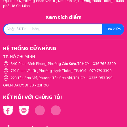
Địa chỉ: 717, Đường Phan Văn Trị, Khu Phố 18, Phường Hạnh Thông, Thành
phố Hồ Chí Minh
Xem tích điểm
Tìm kiếm
HỆ THỐNG CỬA HÀNG
TP. HỒ CHÍ MINH
340 Phan Đình Phùng, Phường Cầu Kiệu, TP.HCM
-
036 765 3399
719 Phan Văn Trị, Phường Hạnh Thông, TP.HCM
-
079 779 3399
223 Tân Sơn Nhì, Phường Tân Sơn Nhì, TP.HCM
-
0335 053 399
OPEN DAILY: 8H30 - 23H00
KẾT NỐI VỚI CHÚNG TÔI