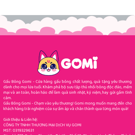
Gấu Bông Gomi - Cửa hàng gấu bông chất lượng, quà tặng yêu thương
dành cho mọi lứa tuổi. Khám phá bộ sưu tập thú nhồi bông độc đáo, mềm
mại và an toàn, hoàn hảo để làm quà sinh nhật, kỷ niệm, hay gửi gắm tình
cảm.
Gấu Bông Gomi - Chạm vào yêu thương! Gomi mong muốn mang đến cho
khách hàng trải nghiệm của sự ấm áp và chân thành qua từng món quà!
Giới thiệu & Liên hệ:
CÔNG TY TNHH THƯƠNG MẠI DỊCH VỤ GOMI
MST: 0319329631