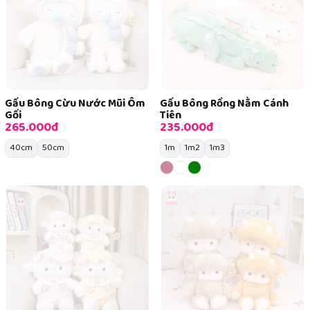
Gấu Bông Cừu Nước Mũi Ôm
Gấu Bông Rồng Nằm Cánh
Gối
Tiên
265.000đ
235.000đ
40cm
50cm
1m
1m2
1m3