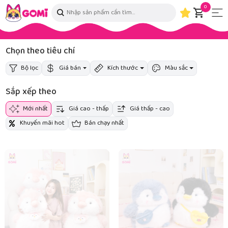
0
Chọn theo tiêu chí
Bộ lọc
Giá bán
Kích thước
Màu sắc
Sắp xếp theo
Mới nhất
Giá cao - thấp
Giá thấp - cao
Khuyến mãi hot
Bán chạy nhất