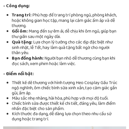
- Công dụng:
Trang trí:
Phù hợp để trang trí phòng ngủ, phòng khách,
hoặc không gian học tập, mang lại cảm giác ấm áp và dễ
thương.
Gối ôm:
Mang đến sự êm ái, dễ chịu khi ôm ngủ, giúp bạn
thư giãn sau một ngày dài.
Quà tặng:
Lựa chọn lý tưởng cho các dịp đặc biệt như
sinh nhật, lễ Tết, hay làm quà tặng bất ngờ cho người
thân yêu.
Bạn đồng hành:
Người bạn nhỏ dễ thương cùng bạn khi
đọc sách, xem phim hoặc làm việc.
- Điểm nổi bật:
Thiết kế dễ thương với hình tượng Heo Cosplay Gấu Trúc
ngộ nghĩnh, ôm chiếc bình sữa xinh xắn, tạo cảm giác gần
gũi, ấm áp.
Màu sắc nhẹ nhàng, hài hòa, phù hợp với mọi độ tuổi.
Chiếc bình sữa được thiết kế chi tiết, đáng yêu, làm điểm
nhấn đặc biệt cho sản phẩm.
Kích thước đa dạng, dễ dàng lựa chọn theo nhu cầu sử
dụng hoặc trang trí.