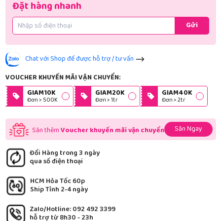
Đặt hàng nhanh
Gửi
Chat với Shop để được hỗ trợ / tư vấn
VOUCHER KHUYẾN MÃI VẬN CHUYỂN:
GIAM10K
GIAM20K
GIAM40K
Đơn > 500K
Đơn > 1tr
Đơn > 2tr
Săn Ngay
Săn thêm
Voucher khuyến mãi vận chuyển
Đổi Hàng trong 3 ngày
qua số điện thoại
HCM Hỏa Tốc 60p
Ship Tỉnh 2-4 ngày
Zalo/Hotline: 092 492 3399
hỗ trợ từ 8h30 - 23h