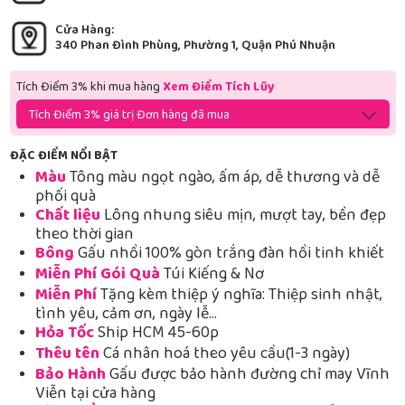
Cửa Hàng:
340 Phan Đình Phùng, Phường 1, Quận Phú Nhuận
Tích Điểm 3% khi mua hàng
Xem Điểm Tích Lũy
Tích Điểm 3% giá trị Đơn hàng đã mua
ĐẶC ĐIỂM NỔI BẬT
Màu
Tông màu ngọt ngào, ấm áp, dễ thương và dễ
phối quà
Chất liệu
Lông nhung siêu mịn, mượt tay, bền đẹp
theo thời gian
Bông
Gấu nhồi 100% gòn trắng đàn hồi tinh khiết
Miễn Phí Gói Quà
Túi Kiếng & Nơ
Miễn Phí
Tặng kèm thiệp ý nghĩa: Thiệp sinh nhật,
tình yêu, cảm ơn, ngày lễ…
Hỏa Tốc
Ship HCM 45-60p
Thêu tên
Cá nhân hoá theo yêu cầu(1-3 ngày)
Bảo Hành
Gấu được bảo hành đường chỉ may Vĩnh
Viễn tại cửa hàng