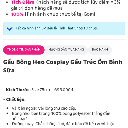
Tích Điểm
Khách hàng sẽ được tích lũy điểm = 3%
giá trị đơn hàng đã mua
100%
Hình ảnh chụp thực tế tại Gomi
Tất cả hình ảnh SP đều là Hình Thật Shop tự chụp.
THÔNG TIN SẢN PHẨM
HƯỚNG DẪN MUA HÀNG
BẢO HÀNH
Gấu Bông Heo Cosplay Gấu Trúc Ôm Bình
Sữa
- Kích Thước:
Size 75cm – 695.000đ
- Chất liệu:
Vải bên ngoài: Vải lông thú cao cấp.
Bông nhồi bên trong: 100% bông polyester trắng đàn
hồi loại 1.
Đường may: Chắc chắn, tỉ mỉ, đảm bảo độ bền vượt trội.