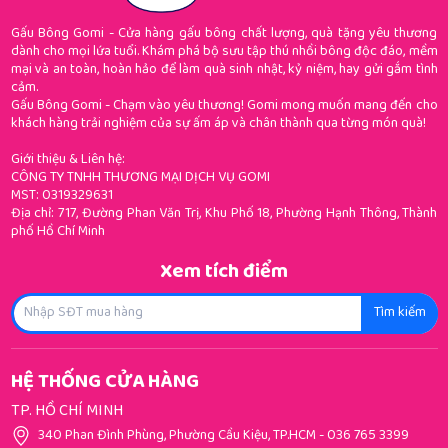
Gấu Bông Gomi - Cửa hàng gấu bông chất lượng, quà tặng yêu thương
dành cho mọi lứa tuổi. Khám phá bộ sưu tập thú nhồi bông độc đáo, mềm
mại và an toàn, hoàn hảo để làm quà sinh nhật, kỷ niệm, hay gửi gắm tình
cảm.
Gấu Bông Gomi - Chạm vào yêu thương! Gomi mong muốn mang đến cho
khách hàng trải nghiệm của sự ấm áp và chân thành qua từng món quà!
Giới thiệu & Liên hệ:
CÔNG TY TNHH THƯƠNG MẠI DỊCH VỤ GOMI
MST: 0319329631
Địa chỉ: 717, Đường Phan Văn Trị, Khu Phố 18, Phường Hạnh Thông, Thành
phố Hồ Chí Minh
Xem tích điểm
Tìm kiếm
HỆ THỐNG CỬA HÀNG
TP. HỒ CHÍ MINH
340 Phan Đình Phùng, Phường Cầu Kiệu, TP.HCM
-
036 765 3399