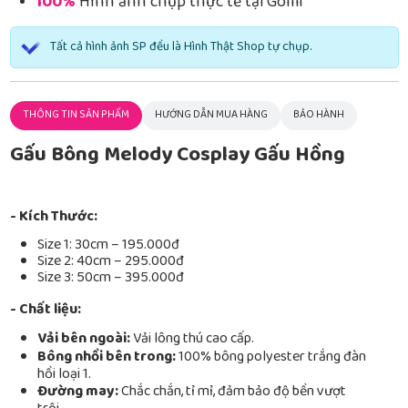
100%
Hình ảnh chụp thực tế tại Gomi
Tất cả hình ảnh SP đều là Hình Thật Shop tự chụp.
THÔNG TIN SẢN PHẨM
HƯỚNG DẪN MUA HÀNG
BẢO HÀNH
Gấu Bông Melody Cosplay Gấu Hồng
- Kích Thước:
Size 1: 30cm – 195.000đ
Size 2: 40cm – 295.000đ
Size 3: 50cm – 395.000đ
- Chất liệu:
Vải bên ngoài:
Vải lông thú cao cấp.
Bông nhồi bên trong:
100% bông polyester trắng đàn
hồi loại 1.
Đường may:
Chắc chắn, tỉ mỉ, đảm bảo độ bền vượt