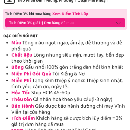
340 Phan Đình Phùng, Phường 1, Quận Phú Nhuận
Tích Điểm 3% khi mua hàng
Xem Điểm Tích Lũy
Tích Điểm 3% giá trị Đơn hàng đã mua
ĐẶC ĐIỂM NỔI BẬT
Màu
Tông màu ngọt ngào, ấm áp, dễ thương và dễ
phối quà
Chất liệu
Lông nhung siêu mịn, mượt tay, bền đẹp
theo thời gian
Bông
Gấu nhồi 100% gòn trắng đàn hồi tinh khiết
Miễn Phí Gói Quà
Túi Kiếng & Nơ
Miễn Phí
Tặng kèm thiệp ý nghĩa: Thiệp sinh nhật,
tình yêu, cảm ơn, ngày lễ…
Hỏa Tốc
Ship HCM 45-60p
Thêu tên
Cá nhân hoá theo yêu cầu(1-3 ngày)
Bảo Hành
Gấu được bảo hành đường chỉ may Vĩnh
Viễn tại cửa hàng
Tích Điểm
Khách hàng sẽ được tích lũy điểm = 3%
giá trị đơn hàng đã mua