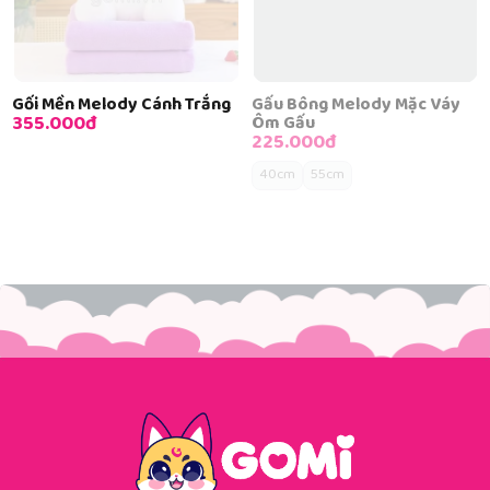
Gối Mền Melody Cánh Trắng
Gấu Bông Melody Mặc Váy
355.000đ
Ôm Gấu
225.000đ
40cm
55cm