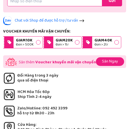
Gửi
Chat với Shop để được hỗ trợ / tư vấn
VOUCHER KHUYẾN MÃI VẬN CHUYỂN:
GIAM10K
GIAM20K
GIAM40K
Đơn > 500K
Đơn > 1tr
Đơn > 2tr
Săn Ngay
Săn thêm
Voucher khuyến mãi vận chuyển
Đổi Hàng trong 3 ngày
qua số điện thoại
HCM Hỏa Tốc 60p
Ship Tỉnh 2-4 ngày
Zalo/Hotline: 092 492 3399
hỗ trợ từ 8h30 - 23h
Cửa Hàng: