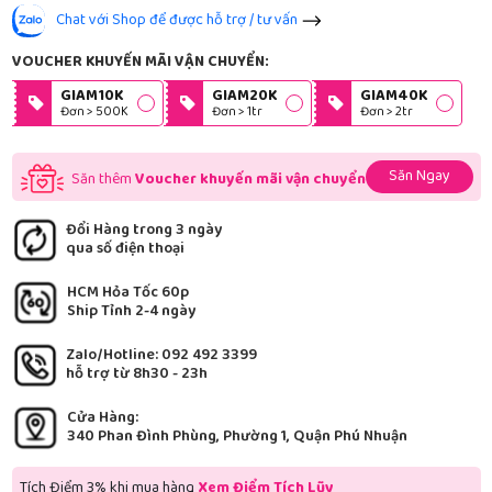
Chat với Shop để được hỗ trợ / tư vấn
VOUCHER KHUYẾN MÃI VẬN CHUYỂN:
GIAM10K
GIAM20K
GIAM40K
Đơn > 500K
Đơn > 1tr
Đơn > 2tr
Săn Ngay
Săn thêm
Voucher khuyến mãi vận chuyển
Đổi Hàng trong 3 ngày
qua số điện thoại
HCM Hỏa Tốc 60p
Ship Tỉnh 2-4 ngày
Zalo/Hotline: 092 492 3399
hỗ trợ từ 8h30 - 23h
Cửa Hàng:
340 Phan Đình Phùng, Phường 1, Quận Phú Nhuận
Tích Điểm 3% khi mua hàng
Xem Điểm Tích Lũy