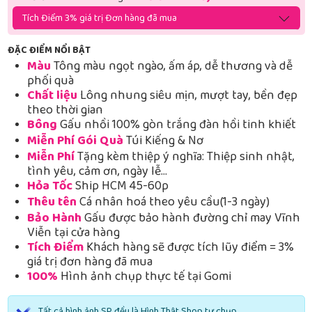
Tích Điểm 3% giá trị Đơn hàng đã mua
ĐẶC ĐIỂM NỔI BẬT
Màu
Tông màu ngọt ngào, ấm áp, dễ thương và dễ
phối quà
Chất liệu
Lông nhung siêu mịn, mượt tay, bền đẹp
theo thời gian
Bông
Gấu nhồi 100% gòn trắng đàn hồi tinh khiết
Miễn Phí Gói Quà
Túi Kiếng & Nơ
Miễn Phí
Tặng kèm thiệp ý nghĩa: Thiệp sinh nhật,
tình yêu, cảm ơn, ngày lễ…
Hỏa Tốc
Ship HCM 45-60p
Thêu tên
Cá nhân hoá theo yêu cầu(1-3 ngày)
Bảo Hành
Gấu được bảo hành đường chỉ may Vĩnh
Viễn tại cửa hàng
Tích Điểm
Khách hàng sẽ được tích lũy điểm = 3%
giá trị đơn hàng đã mua
100%
Hình ảnh chụp thực tế tại Gomi
Tất cả hình ảnh SP đều là Hình Thật Shop tự chụp.