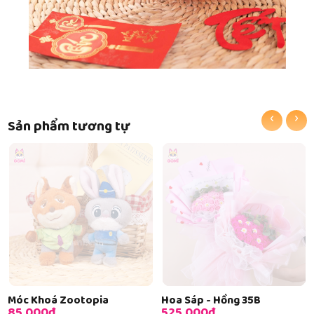
‹
›
Sản phẩm tương tự
Móc Khoá Zootopia
Hoa Sáp - Hồng 35B
85.000đ
525.000đ