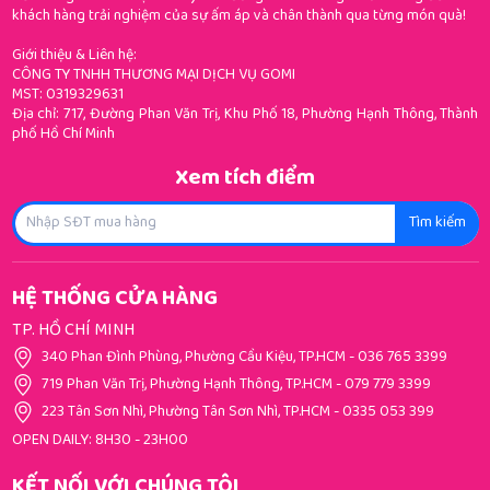
khách hàng trải nghiệm của sự ấm áp và chân thành qua từng món quà!
Giới thiệu & Liên hệ:
CÔNG TY TNHH THƯƠNG MẠI DỊCH VỤ GOMI
MST: 0319329631
Địa chỉ: 717, Đường Phan Văn Trị, Khu Phố 18, Phường Hạnh Thông, Thành
phố Hồ Chí Minh
Xem tích điểm
Tìm kiếm
HỆ THỐNG CỬA HÀNG
TP. HỒ CHÍ MINH
340 Phan Đình Phùng, Phường Cầu Kiệu, TP.HCM
-
036 765 3399
719 Phan Văn Trị, Phường Hạnh Thông, TP.HCM
-
079 779 3399
223 Tân Sơn Nhì, Phường Tân Sơn Nhì, TP.HCM
-
0335 053 399
OPEN DAILY: 8H30 - 23H00
KẾT NỐI VỚI CHÚNG TÔI