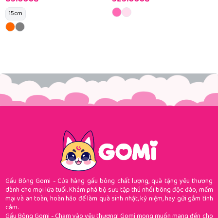
15cm
Gấu Bông Gomi - Cửa hàng gấu bông chất lượng, quà tặng yêu thương
dành cho mọi lứa tuổi. Khám phá bộ sưu tập thú nhồi bông độc đáo, mềm
mại và an toàn, hoàn hảo để làm quà sinh nhật, kỷ niệm, hay gửi gắm tình
cảm.
Gấu Bông Gomi - Chạm vào yêu thương! Gomi mong muốn mang đến cho