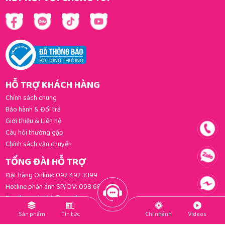
HỖ TRỢ KHÁCH HÀNG
Chính sách chung
Bảo hành & Đổi trả
Giới thiệu & Liên hệ
Câu hỏi thường gặp
Chính sách vận chuyển
TỔNG ĐÀI HỖ TRỢ
Đặt hàng Online:
092 492 3399
Hotline phản ánh SP/ DV:
098 681 3392
Email:
gomi.cskh@gmail.com
PHƯƠNG THỨC THANH TOÁN
Sản phẩm
Tin tức
Chi nhánh
Videos