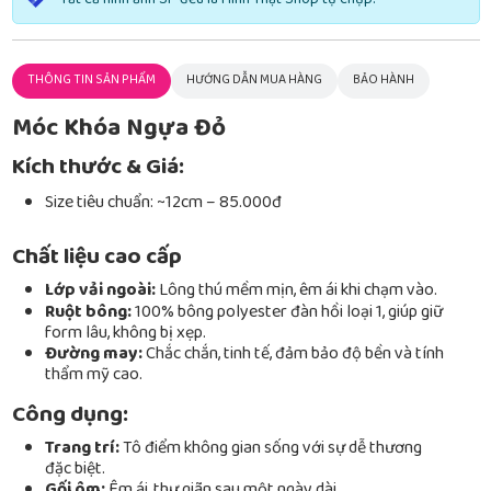
THÔNG TIN SẢN PHẨM
HƯỚNG DẪN MUA HÀNG
BẢO HÀNH
Móc Khóa Ngựa Đỏ
Kích thước & Giá:
Size tiêu chuẩn: ~12cm – 85.000đ
Chất liệu cao cấp
Lớp vải ngoài:
Lông thú mềm mịn, êm ái khi chạm vào.
Ruột bông:
100% bông polyester đàn hồi loại 1, giúp giữ
form lâu, không bị xẹp.
Đường may:
Chắc chắn, tinh tế, đảm bảo độ bền và tính
thẩm mỹ cao.
Công dụng:
Trang trí:
Tô điểm không gian sống với sự dễ thương
đặc biệt.
Gối ôm:
Êm ái, thư giãn sau một ngày dài.