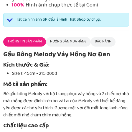
100%
Hình ảnh chụp thực tế tại Gomi
Tất cả hình ảnh SP đều là Hình Thật Shop tự chụp.
THÔNG TIN SẢN PHẨM
HƯỚNG DẪN MUA HÀNG
BẢO HÀNH
Gấu Bông Melody Váy Hồng Nơ Đen
Kích thước & Giá:
Size 1: 45cm - 215.000đ
Mô tả sản phẩm:
Bé gấu bông Melody với bộ trang phục váy hồng và 2 chiếc nơ nhỏ
màu hồng được đính trên áo và tai của Melody với thiết kế đáng
yêu được các bé yêu thích. Gương mặt với đôi mắt long lanh cùng
chiếc môi nhỏ chúm chím màu hồng.
Chất liệu cao cấp