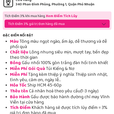
Cửa Hàng:
340 Phan Đình Phùng, Phường 1, Quận Phú Nhuận
Tích Điểm 3% khi mua hàng
Xem Điểm Tích Lũy
Tích Điểm 3% giá trị Đơn hàng đã mua
ĐẶC ĐIỂM NỔI BẬT
Màu
Tông màu ngọt ngào, ấm áp, dễ thương và dễ
phối quà
Chất liệu
Lông nhung siêu mịn, mượt tay, bền đẹp
theo thời gian
Bông
Gấu nhồi 100% gòn trắng đàn hồi tinh khiết
Miễn Phí Gói Quà
Túi Kiếng & Nơ
Miễn Phí
Tặng kèm thiệp ý nghĩa: Thiệp sinh nhật,
tình yêu, cảm ơn, ngày lễ…
Hỏa Tốc
Ship HCM 45-60p
Thêu tên
Cá nhân hoá theo yêu cầu(1-3 ngày)
Bảo Hành
Gấu được bảo hành đường chỉ may Vĩnh
Viễn tại cửa hàng
Tích Điểm
Khách hàng sẽ được tích lũy điểm = 3%
giá trị đơn hàng đã mua