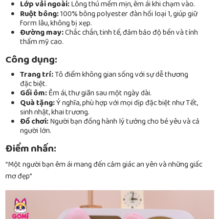
Lớp vải ngoài:
Lông thú mềm mịn, êm ái khi chạm vào.
Ruột bông:
100% bông polyester đàn hồi loại 1, giúp giữ
form lâu, không bị xẹp.
Đường may:
Chắc chắn, tinh tế, đảm bảo độ bền và tính
thẩm mỹ cao.
Công dụng:
Trang trí:
Tô điểm không gian sống với sự dễ thương
đặc biệt.
Gối ôm:
Êm ái, thư giãn sau một ngày dài.
Quà tặng:
Ý nghĩa, phù hợp với mọi dịp đặc biệt như Tết,
sinh nhật, khai trương.
Đồ chơi:
Người bạn đồng hành lý tưởng cho bé yêu và cả
người lớn.
Điểm nhấn:
“Một người bạn êm ái mang đến cảm giác an yên và những giấc
mơ đẹp”