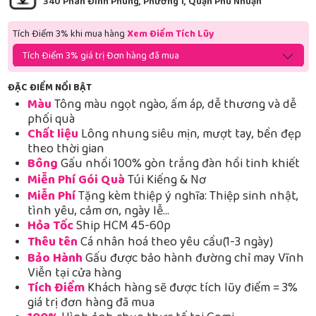
340 Phan Đình Phùng, Phường 1, Quận Phú Nhuận
Tích Điểm 3% khi mua hàng
Xem Điểm Tích Lũy
Tích Điểm 3% giá trị Đơn hàng đã mua
ĐẶC ĐIỂM NỔI BẬT
Màu
Tông màu ngọt ngào, ấm áp, dễ thương và dễ
phối quà
Chất liệu
Lông nhung siêu mịn, mượt tay, bền đẹp
theo thời gian
Bông
Gấu nhồi 100% gòn trắng đàn hồi tinh khiết
Miễn Phí Gói Quà
Túi Kiếng & Nơ
Miễn Phí
Tặng kèm thiệp ý nghĩa: Thiệp sinh nhật,
tình yêu, cảm ơn, ngày lễ…
Hỏa Tốc
Ship HCM 45-60p
Thêu tên
Cá nhân hoá theo yêu cầu(1-3 ngày)
Bảo Hành
Gấu được bảo hành đường chỉ may Vĩnh
Viễn tại cửa hàng
Tích Điểm
Khách hàng sẽ được tích lũy điểm = 3%
giá trị đơn hàng đã mua