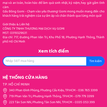
mại và an toàn, hoàn hảo để làm quà sinh nhật, kỷ niệm, hay gửi gắm tình
cảm.
Gấu Bông Gomi - Chạm vào yêu thương! Gomi mong muốn mang đến cho
khách hàng trải nghiệm của sự ấm áp và chân thành qua từng món quà!
Giới thiệu & Liên hệ:
CÔNG TY TNHH THƯƠNG MẠI DỊCH VỤ GOMI
MST: 0319329631
Địa chỉ: 717, Đường Phan Văn Trị, Khu Phố 18, Phường Hạnh Thông, Thành
phố Hồ Chí Minh
Xem tích điểm
Tìm kiếm
HỆ THỐNG CỬA HÀNG
TP. HỒ CHÍ MINH
340 Phan Đình Phùng, Phường Cầu Kiệu, TP.HCM
-
036 765 3399
719 Phan Văn Trị, Phường Hạnh Thông, TP.HCM
-
079 779 3399
223 Tân Sơn Nhì, Phường Tân Sơn Nhì, TP.HCM
-
0335 053 399