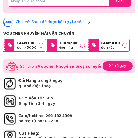
Gửi
Chat với Shop để được hỗ trợ / tư vấn
VOUCHER KHUYẾN MÃI VẬN CHUYỂN:
GIAM10K
GIAM20K
GIAM40K
Đơn > 500K
Đơn > 1tr
Đơn > 2tr
Săn Ngay
Săn thêm
Voucher khuyến mãi vận chuyển
Đổi Hàng trong 3 ngày
qua số điện thoại
HCM Hỏa Tốc 60p
Ship Tỉnh 2-4 ngày
Zalo/Hotline: 092 492 3399
hỗ trợ từ 8h30 - 23h
Cửa Hàng: