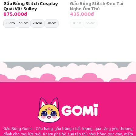
Gấu Bông Stitch Cosplay
Gấu Bông Stitch Đeo Tai
Quái Vật Sulley
Nghe Ôm Thú
875.000đ
435.000đ
35cm
55cm
70cm
90cm
30cm
55cm
Gấu Bông Gomi - Cửa hàng gấu bông chất lượng, quà tặng yêu thương
dành cho mọi lứa tuổi. Khám phá bộ sưu tập thú nhồi bông độc đáo, mềm