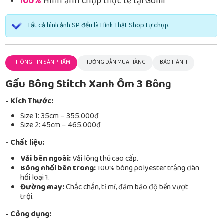
100%
Hình ảnh chụp thực tế tại Gomi
Tất cả hình ảnh SP đều là Hình Thật Shop tự chụp.
THÔNG TIN SẢN PHẨM
HƯỚNG DẪN MUA HÀNG
BẢO HÀNH
Gấu Bông Stitch Xanh Ôm 3 Bông
- Kích Thước:
Size 1: 35cm – 355.000đ
Size 2: 45cm – 465.000đ
- Chất liệu:
Vải bên ngoài:
Vải lông thú cao cấp.
Bông nhồi bên trong:
100% bông polyester trắng đàn
hồi loại 1.
Đường may:
Chắc chắn, tỉ mỉ, đảm bảo độ bền vượt
trội.
- Công dụng: