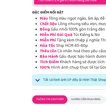
Tích Điểm 3% giá trị Đơn hàng đã mua
ĐẶC ĐIỂM NỔI BẬT
Màu
Tông màu ngọt ngào, ấm áp, dễ 
Chất liệu
Lông nhung siêu mịn, mượt
Bông
Gấu nhồi 100% gòn trắng đàn h
Miễn Phí Gói Quà
Túi Kiếng & Nơ
Miễn Phí
Tặng kèm thiệp ý nghĩa: Th
Hỏa Tốc
Ship HCM 45-60p
Thêu tên
Cá nhân hoá theo yêu cầu(
Bảo Hành
Gấu được bảo hành đường
Tích Điểm
Khách hàng sẽ được tích 
100%
Hình ảnh chụp thực tế tại Go
Tất cả hình ảnh SP đều là Hình Thật Shop
THÔNG TIN SẢN PHẨM
HƯỚNG DẪN MUA HÀNG