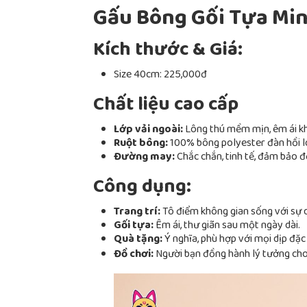
Gấu Bông Gối Tựa Mi
Kích thước & Giá:
Size 40cm: 225,000đ
Chất liệu cao cấp
Lớp vải ngoài:
Lông thú mềm mịn, êm ái kh
Ruột bông:
100% bông polyester đàn hồi loạ
Đường may:
Chắc chắn, tinh tế, đảm bảo 
Công dụng:
Trang trí:
Tô điểm không gian sống với sự d
Gối tựa:
Êm ái, thư giãn sau một ngày dài.
Quà tặng:
Ý nghĩa, phù hợp với mọi dịp đặc 
Đồ chơi:
Người bạn đồng hành lý tưởng cho