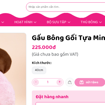
HOẠT HÌNH
BỘ SƯU TẬP
THÚ BÔNG
Hoạt Hình Hot Trend
Nhân Vật Hoạt Hình
Gấu Bông Dịp Lễ
Gấu Bông Tặng Bé
Gấu Bông Tặng Nàng
Gấu Bông Mùng 8/3
Gấu Bông Bigsize
Gấu Bông Khuyến Mãi
Thú Bông Khác
Thú Bông Hot
Gấu Bông Gối Tựa Mi
225.000đ
(Giá chưa bao gồm VAT)
Kích thước:
40cm
-
+
GỬI TẶNG
Đặt hàng nhanh