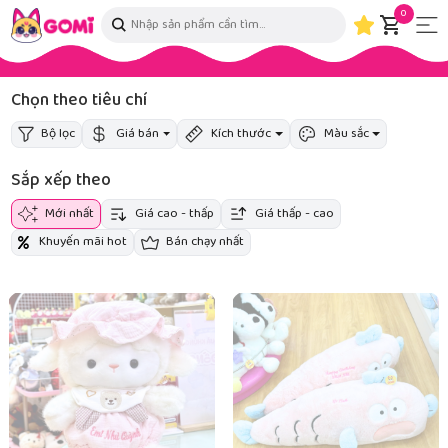
0
Chọn theo tiêu chí
Bộ lọc
Giá bán
Kích thước
Màu sắc
Sắp xếp theo
Mới nhất
Giá cao - thấp
Giá thấp - cao
Khuyến mãi hot
Bán chạy nhất