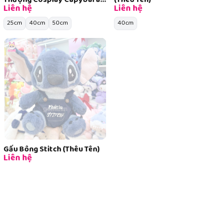
Thượng Cosplay Capybara
(Thêu Tên)
Liên hệ
Liên hệ
(Thêu Tên)
25cm
40cm
50cm
40cm
Gấu Bông Stitch (Thêu Tên)
Liên hệ