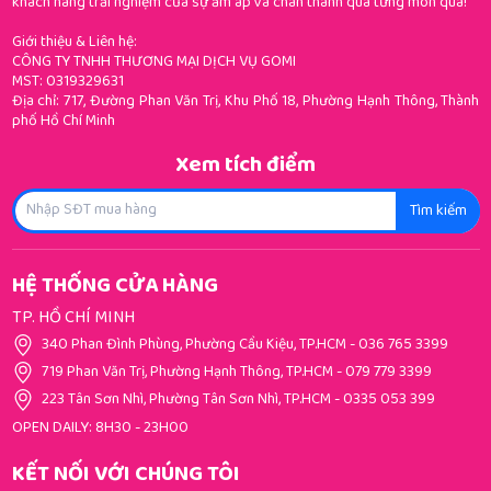
khách hàng trải nghiệm của sự ấm áp và chân thành qua từng món quà!
Giới thiệu & Liên hệ:
CÔNG TY TNHH THƯƠNG MẠI DỊCH VỤ GOMI
MST: 0319329631
Địa chỉ: 717, Đường Phan Văn Trị, Khu Phố 18, Phường Hạnh Thông, Thành
phố Hồ Chí Minh
Xem tích điểm
Tìm kiếm
HỆ THỐNG CỬA HÀNG
TP. HỒ CHÍ MINH
340 Phan Đình Phùng, Phường Cầu Kiệu, TP.HCM
-
036 765 3399
719 Phan Văn Trị, Phường Hạnh Thông, TP.HCM
-
079 779 3399
223 Tân Sơn Nhì, Phường Tân Sơn Nhì, TP.HCM
-
0335 053 399
OPEN DAILY: 8H30 - 23H00
KẾT NỐI VỚI CHÚNG TÔI