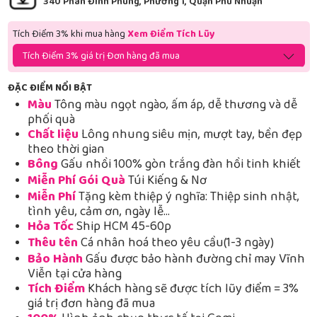
340 Phan Đình Phùng, Phường 1, Quận Phú Nhuận
Tích Điểm 3% khi mua hàng
Xem Điểm Tích Lũy
Tích Điểm 3% giá trị Đơn hàng đã mua
ĐẶC ĐIỂM NỔI BẬT
Màu
Tông màu ngọt ngào, ấm áp, dễ thương và dễ
phối quà
Chất liệu
Lông nhung siêu mịn, mượt tay, bền đẹp
theo thời gian
Bông
Gấu nhồi 100% gòn trắng đàn hồi tinh khiết
Miễn Phí Gói Quà
Túi Kiếng & Nơ
Miễn Phí
Tặng kèm thiệp ý nghĩa: Thiệp sinh nhật,
tình yêu, cảm ơn, ngày lễ…
Hỏa Tốc
Ship HCM 45-60p
Thêu tên
Cá nhân hoá theo yêu cầu(1-3 ngày)
Bảo Hành
Gấu được bảo hành đường chỉ may Vĩnh
Viễn tại cửa hàng
Tích Điểm
Khách hàng sẽ được tích lũy điểm = 3%
giá trị đơn hàng đã mua