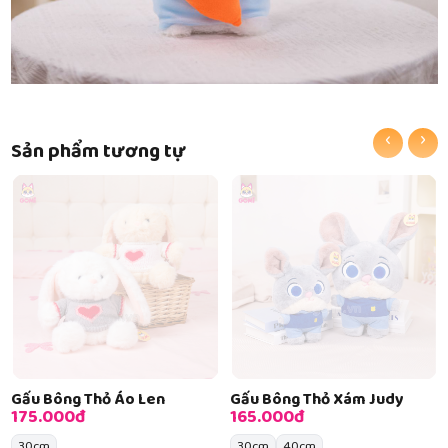
‹
›
Sản phẩm tương tự
Gấu Bông Thỏ Áo Len
Gấu Bông Thỏ Xám Judy
175.000đ
165.000đ
30cm
30cm
40cm