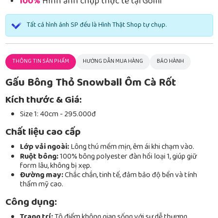
100%
Hình ảnh chụp thực tế tại Gomi
Tất cả hình ảnh SP đều là Hình Thật Shop tự chụp.
THÔNG TIN SẢN PHẨM
HƯỚNG DẪN MUA HÀNG
BẢO HÀNH
Gấu Bông Thỏ Snowball Ôm Cà Rốt
Kích thước & Giá:
Size 1: 40cm - 295.000đ
Chất liệu cao cấp
Lớp vải ngoài:
Lông thú mềm mịn, êm ái khi chạm vào.
Ruột bông:
100% bông polyester đàn hồi loại 1, giúp giữ
form lâu, không bị xẹp.
Đường may:
Chắc chắn, tinh tế, đảm bảo độ bền và tính
thẩm mỹ cao.
Công dụng:
Trang trí:
Tô điểm không gian sống với sự dễ thương