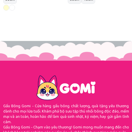
Gấu Bông Gomi - Cửa hàng gấu bông chất lượng, quà tặng yêu thương
dành cho mọi lứa tuổi. Khám phá bộ sưu tập thú nhồi bông độc đáo, mềm
mại và an toàn, hoàn hảo để làm quà sinh nhật, kỷ niệm, hay gửi gắm tình
cảm.
Gấu Bông Gomi - Chạm vào yêu thương! Gomi mong muốn mang đến cho