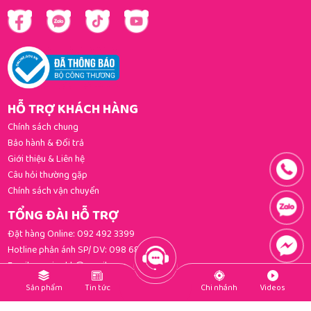
HỖ TRỢ KHÁCH HÀNG
Chính sách chung
Bảo hành & Đổi trả
Giới thiệu & Liên hệ
Câu hỏi thường gặp
Chính sách vận chuyển
TỔNG ĐÀI HỖ TRỢ
Đặt hàng Online:
092 492 3399
Hotline phản ánh SP/ DV:
098 681 3392
Email:
gomi.cskh@gmail.com
PHƯƠNG THỨC THANH TOÁN
Sản phẩm
Tin tức
Chi nhánh
Videos