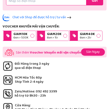
Gửi
Chat với Shop để được hỗ trợ / tư vấn
VOUCHER KHUYẾN MÃI VẬN CHUYỂN:
GIAM10K
GIAM20K
GIAM40K
Đơn > 500K
Đơn > 1tr
Đơn > 2tr
Săn Ngay
Săn thêm
Voucher khuyến mãi vận chuyển
Đổi Hàng trong 3 ngày
qua số điện thoại
HCM Hỏa Tốc 60p
Ship Tỉnh 2-4 ngày
Zalo/Hotline: 092 492 3399
hỗ trợ từ 8h30 - 23h
Cửa Hàng: