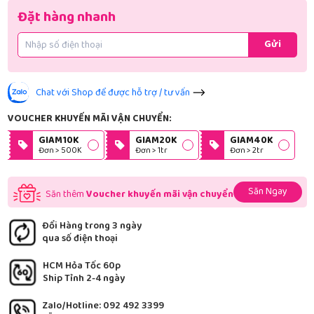
Đặt hàng nhanh
Gửi
Chat với Shop để được hỗ trợ / tư vấn
VOUCHER KHUYẾN MÃI VẬN CHUYỂN:
GIAM10K
GIAM20K
GIAM40K
Đơn > 500K
Đơn > 1tr
Đơn > 2tr
Săn Ngay
Săn thêm
Voucher khuyến mãi vận chuyển
Đổi Hàng trong 3 ngày
qua số điện thoại
HCM Hỏa Tốc 60p
Ship Tỉnh 2-4 ngày
Zalo/Hotline: 092 492 3399