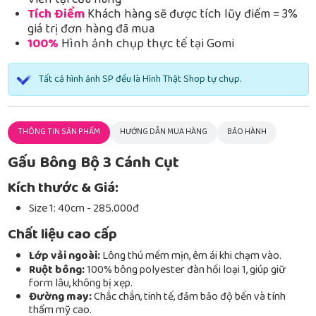
Viễn tại cửa hàng
Tích Điểm
Khách hàng sẽ được tích lũy điểm = 3%
giá trị đơn hàng đã mua
100%
Hình ảnh chụp thực tế tại Gomi
Tất cả hình ảnh SP đều là Hình Thật Shop tự chụp.
THÔNG TIN SẢN PHẨM
HƯỚNG DẪN MUA HÀNG
BẢO HÀNH
Gấu Bông Bộ 3 Cánh Cụt
Kích thước & Giá:
Size 1: 40cm - 285.000đ
Chất liệu cao cấp
Lớp vải ngoài:
Lông thú mềm mịn, êm ái khi chạm vào.
Ruột bông:
100% bông polyester đàn hồi loại 1, giúp giữ
form lâu, không bị xẹp.
Đường may:
Chắc chắn, tinh tế, đảm bảo độ bền và tính
thẩm mỹ cao.