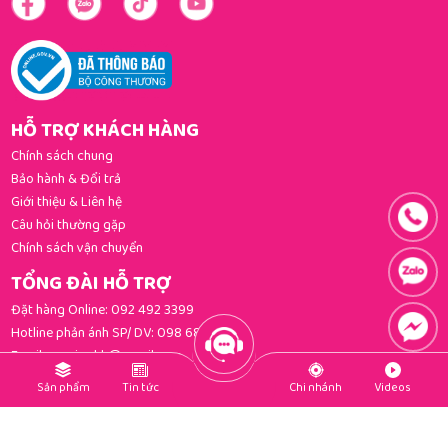
HỖ TRỢ KHÁCH HÀNG
Chính sách chung
Bảo hành & Đổi trả
Giới thiệu & Liên hệ
Câu hỏi thường gặp
Chính sách vận chuyển
TỔNG ĐÀI HỖ TRỢ
Đặt hàng Online:
092 492 3399
Hotline phản ánh SP/ DV:
098 681 3392
Email:
gomi.cskh@gmail.com
PHƯƠNG THỨC THANH TOÁN
Sản phẩm
Tin tức
Chi nhánh
Videos