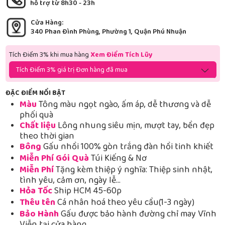
hỗ trợ từ 8h30 - 23h
Cửa Hàng:
340 Phan Đình Phùng, Phường 1, Quận Phú Nhuận
Tích Điểm 3% khi mua hàng
Xem Điểm Tích Lũy
Tích Điểm 3% giá trị Đơn hàng đã mua
ĐẶC ĐIỂM NỔI BẬT
Màu
Tông màu ngọt ngào, ấm áp, dễ thương và dễ
phối quà
Chất liệu
Lông nhung siêu mịn, mượt tay, bền đẹp
theo thời gian
Bông
Gấu nhồi 100% gòn trắng đàn hồi tinh khiết
Miễn Phí Gói Quà
Túi Kiếng & Nơ
Miễn Phí
Tặng kèm thiệp ý nghĩa: Thiệp sinh nhật,
tình yêu, cảm ơn, ngày lễ…
Hỏa Tốc
Ship HCM 45-60p
Thêu tên
Cá nhân hoá theo yêu cầu(1-3 ngày)
Bảo Hành
Gấu được bảo hành đường chỉ may Vĩnh