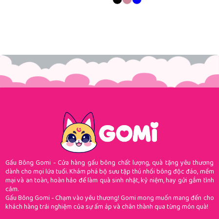
Gấu Bông Gomi - Cửa hàng gấu bông chất lượng, quà tặng yêu thương
dành cho mọi lứa tuổi. Khám phá bộ sưu tập thú nhồi bông độc đáo, mềm
mại và an toàn, hoàn hảo để làm quà sinh nhật, kỷ niệm, hay gửi gắm tình
cảm.
Gấu Bông Gomi - Chạm vào yêu thương! Gomi mong muốn mang đến cho
khách hàng trải nghiệm của sự ấm áp và chân thành qua từng món quà!