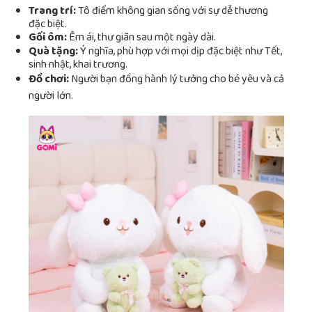
Trang trí:
Tô điểm không gian sống với sự dễ thương
đặc biệt.
Gối ôm:
Êm ái, thư giãn sau một ngày dài.
Quà tặng:
Ý nghĩa, phù hợp với mọi dịp đặc biệt như Tết,
sinh nhật, khai trương.
Đồ chơi:
Người bạn đồng hành lý tưởng cho bé yêu và cả
người lớn.