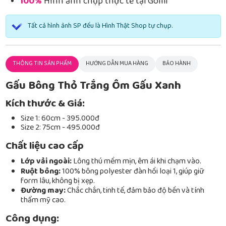
100%
Hình ảnh chụp thực tế tại Gomi
Tất cả hình ảnh SP đều là Hình Thật Shop tự chụp.
THÔNG TIN SẢN PHẨM
HƯỚNG DẪN MUA HÀNG
BẢO HÀNH
Gấu Bông Thỏ Trắng Ôm Gấu Xanh
Kích thước & Giá:
Size 1: 60cm - 395.000đ
Size 2: 75cm - 495.000đ
Chất liệu cao cấp
Lớp vải ngoài:
Lông thú mềm mịn, êm ái khi chạm vào.
Ruột bông:
100% bông polyester đàn hồi loại 1, giúp giữ
form lâu, không bị xẹp.
Đường may:
Chắc chắn, tinh tế, đảm bảo độ bền và tính
thẩm mỹ cao.
Công dụng: