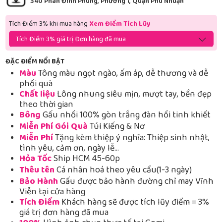
340 Phan Đình Phùng, Phường 1, Quận Phú Nhuận
Tích Điểm 3% khi mua hàng
Xem Điểm Tích Lũy
Tích Điểm 3% giá trị Đơn hàng đã mua
ĐẶC ĐIỂM NỔI BẬT
Màu
Tông màu ngọt ngào, ấm áp, dễ thương và dễ
phối quà
Chất liệu
Lông nhung siêu mịn, mượt tay, bền đẹp
theo thời gian
Bông
Gấu nhồi 100% gòn trắng đàn hồi tinh khiết
Miễn Phí Gói Quà
Túi Kiếng & Nơ
Miễn Phí
Tặng kèm thiệp ý nghĩa: Thiệp sinh nhật,
tình yêu, cảm ơn, ngày lễ…
Hỏa Tốc
Ship HCM 45-60p
Thêu tên
Cá nhân hoá theo yêu cầu(1-3 ngày)
Bảo Hành
Gấu được bảo hành đường chỉ may Vĩnh
Viễn tại cửa hàng
Tích Điểm
Khách hàng sẽ được tích lũy điểm = 3%
giá trị đơn hàng đã mua