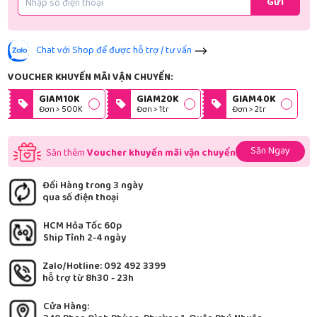
Gửi
Chat với Shop để được hỗ trợ / tư vấn
VOUCHER KHUYẾN MÃI VẬN CHUYỂN:
GIAM10K
GIAM20K
GIAM40K
Đơn > 500K
Đơn > 1tr
Đơn > 2tr
Săn Ngay
Săn thêm
Voucher khuyến mãi vận chuyển
Đổi Hàng trong 3 ngày
qua số điện thoại
HCM Hỏa Tốc 60p
Ship Tỉnh 2-4 ngày
Zalo/Hotline: 092 492 3399
hỗ trợ từ 8h30 - 23h
Cửa Hàng: