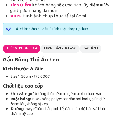
Viễn tại cửa hàng
Tích Điểm
Khách hàng sẽ được tích lũy điểm = 3%
giá trị đơn hàng đã mua
100%
Hình ảnh chụp thực tế tại Gomi
Tất cả hình ảnh SP đều là Hình Thật Shop tự chụp.
THÔNG TIN SẢN PHẨM
HƯỚNG DẪN MUA HÀNG
BẢO HÀNH
Gấu Bông Thỏ Áo Len
Kích thước & Giá:
Size 1: 30cm - 175.000đ
Chất liệu cao cấp
Lớp vải ngoài:
Lông thú mềm mịn, êm ái khi chạm vào.
Ruột bông:
100% bông polyester đàn hồi loại 1, giúp giữ
form lâu, không bị xẹp.
Đường may:
Chắc chắn, tinh tế, đảm bảo độ bền và tính
thẩm mỹ cao.