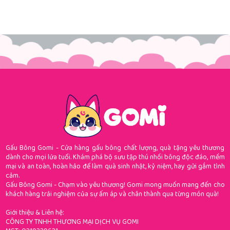
Gấu Bông Gomi - Cửa hàng gấu bông chất lượng, quà tặng yêu thương
dành cho mọi lứa tuổi. Khám phá bộ sưu tập thú nhồi bông độc đáo, mềm
mại và an toàn, hoàn hảo để làm quà sinh nhật, kỷ niệm, hay gửi gắm tình
cảm.
Gấu Bông Gomi - Chạm vào yêu thương! Gomi mong muốn mang đến cho
khách hàng trải nghiệm của sự ấm áp và chân thành qua từng món quà!
Giới thiệu & Liên hệ:
CÔNG TY TNHH THƯƠNG MẠI DỊCH VỤ GOMI