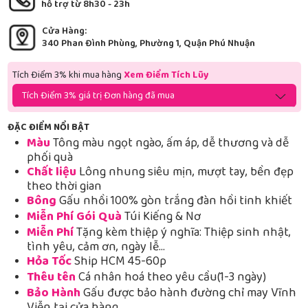
hỗ trợ từ 8h30 - 23h
Cửa Hàng:
340 Phan Đình Phùng, Phường 1, Quận Phú Nhuận
Tích Điểm 3% khi mua hàng
Xem Điểm Tích Lũy
Tích Điểm 3% giá trị Đơn hàng đã mua
ĐẶC ĐIỂM NỔI BẬT
Màu
Tông màu ngọt ngào, ấm áp, dễ thương và dễ
phối quà
Chất liệu
Lông nhung siêu mịn, mượt tay, bền đẹp
theo thời gian
Bông
Gấu nhồi 100% gòn trắng đàn hồi tinh khiết
Miễn Phí Gói Quà
Túi Kiếng & Nơ
Miễn Phí
Tặng kèm thiệp ý nghĩa: Thiệp sinh nhật,
tình yêu, cảm ơn, ngày lễ…
Hỏa Tốc
Ship HCM 45-60p
Thêu tên
Cá nhân hoá theo yêu cầu(1-3 ngày)
Bảo Hành
Gấu được bảo hành đường chỉ may Vĩnh