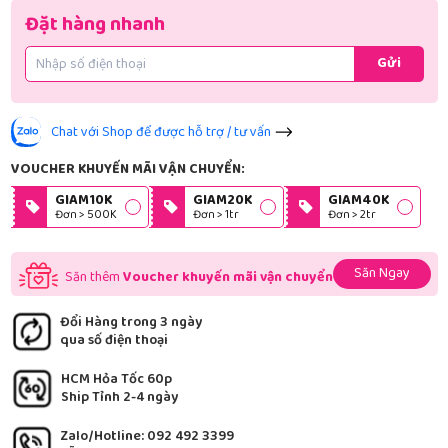
Đặt hàng nhanh
Gửi
Chat với Shop để được hỗ trợ / tư vấn
VOUCHER KHUYẾN MÃI VẬN CHUYỂN:
GIAM10K
GIAM20K
GIAM40K
Đơn > 500K
Đơn > 1tr
Đơn > 2tr
Săn Ngay
Săn thêm
Voucher khuyến mãi vận chuyển
Đổi Hàng trong 3 ngày
qua số điện thoại
HCM Hỏa Tốc 60p
Ship Tỉnh 2-4 ngày
Zalo/Hotline: 092 492 3399