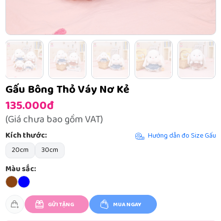
Gấu Bông Thỏ Váy Nơ Kẻ
135.000đ
(Giá chưa bao gồm VAT)
Kích thước:
Hướng dẫn đo Size Gấu
20cm
30cm
Màu sắc:
GỬI TẶNG
MUA NGAY