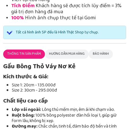
Viễn tại cửa hàng
Tích Điểm
Khách hàng sẽ được tích lũy điểm = 3%
giá trị đơn hàng đã mua
100%
Hình ảnh chụp thực tế tại Gomi
Tất cả hình ảnh SP đều là Hình Thật Shop tự chụp.
THÔNG TIN SẢN PHẨM
HƯỚNG DẪN MUA HÀNG
BẢO HÀNH
Gấu Bông Thỏ Váy Nơ Kẻ
Kích thước & Giá:
Size 1: 20cm - 135.000đ
Size 2: 30cm - 295.000đ
Chất liệu cao cấp
Lớp vải ngoài:
Lông thú mềm mịn, êm ái khi chạm vào.
Ruột bông:
100% bông polyester đàn hồi loại 1, giúp giữ
form lâu, không bị xẹp.
Đường may:
Chắc chắn, tinh tế, đảm bảo độ bền và tính