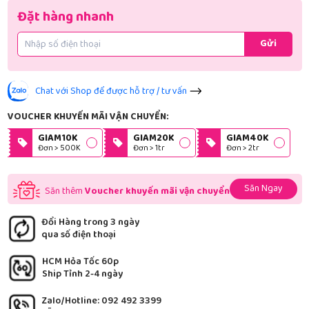
Đặt hàng nhanh
Gửi
Chat với Shop để được hỗ trợ / tư vấn
VOUCHER KHUYẾN MÃI VẬN CHUYỂN:
GIAM10K
GIAM20K
GIAM40K
Đơn > 500K
Đơn > 1tr
Đơn > 2tr
Săn Ngay
Săn thêm
Voucher khuyến mãi vận chuyển
Đổi Hàng trong 3 ngày
qua số điện thoại
HCM Hỏa Tốc 60p
Ship Tỉnh 2-4 ngày
Zalo/Hotline: 092 492 3399