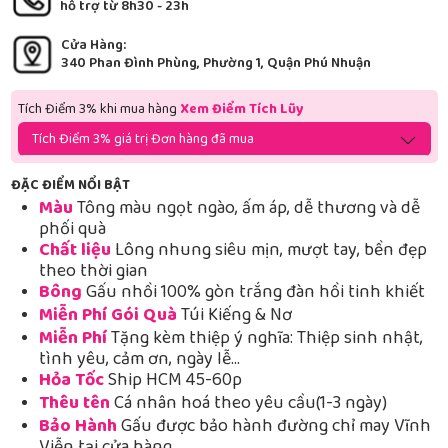
hỗ trợ từ 8h30 - 23h
Cửa Hàng:
340 Phan Đình Phùng, Phường 1, Quận Phú Nhuận
Tích Điểm 3% khi mua hàng
Xem Điểm Tích Lũy
Tích Điểm 3% giá trị Đơn hàng đã mua
ĐẶC ĐIỂM NỔI BẬT
Màu
Tông màu ngọt ngào, ấm áp, dễ thương và dễ
phối quà
Chất liệu
Lông nhung siêu mịn, mượt tay, bền đẹp
theo thời gian
Bông
Gấu nhồi 100% gòn trắng đàn hồi tinh khiết
Miễn Phí Gói Quà
Túi Kiếng & Nơ
Miễn Phí
Tặng kèm thiệp ý nghĩa: Thiệp sinh nhật,
tình yêu, cảm ơn, ngày lễ…
Hỏa Tốc
Ship HCM 45-60p
Thêu tên
Cá nhân hoá theo yêu cầu(1-3 ngày)
Bảo Hành
Gấu được bảo hành đường chỉ may Vĩnh