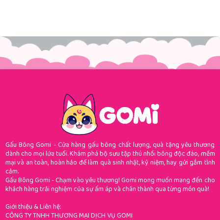
Gấu Bông Gomi - Cửa hàng gấu bông chất lượng, quà tặng yêu thương
dành cho mọi lứa tuổi. Khám phá bộ sưu tập thú nhồi bông độc đáo, mềm
mại và an toàn, hoàn hảo để làm quà sinh nhật, kỷ niệm, hay gửi gắm tình
cảm.
Gấu Bông Gomi - Chạm vào yêu thương! Gomi mong muốn mang đến cho
khách hàng trải nghiệm của sự ấm áp và chân thành qua từng món quà!
Giới thiệu & Liên hệ:
CÔNG TY TNHH THƯƠNG MẠI DỊCH VỤ GOMI