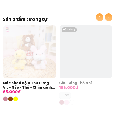
‹
›
Sản phẩm tương tự
Hết hàng
Móc Khoá Bộ 4 Thú Cưng -
Gấu Bông Thỏ Nhí
195.000đ
Vịt - Gấu - Thỏ - Chim cánh
85.000đ
cụt
30cm