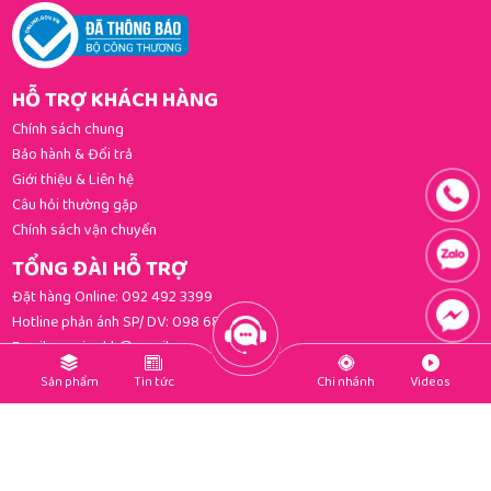
HỖ TRỢ KHÁCH HÀNG
Chính sách chung
Bảo hành & Đổi trả
Giới thiệu & Liên hệ
Câu hỏi thường gặp
Chính sách vận chuyển
TỔNG ĐÀI HỖ TRỢ
Đặt hàng Online:
092 492 3399
Hotline phản ánh SP/ DV:
098 681 3392
Email:
gomi.cskh@gmail.com
PHƯƠNG THỨC THANH TOÁN
Sản phẩm
Tin tức
Chi nhánh
Videos