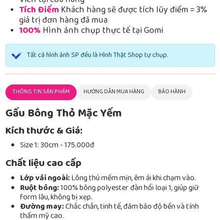
Viễn tại cửa hàng
Tích Điểm
Khách hàng sẽ được tích lũy điểm = 3%
giá trị đơn hàng đã mua
100%
Hình ảnh chụp thực tế tại Gomi
Tất cả hình ảnh SP đều là Hình Thật Shop tự chụp.
THÔNG TIN SẢN PHẨM
HƯỚNG DẪN MUA HÀNG
BẢO HÀNH
Gấu Bông Thỏ Mặc Yếm
Kích thước & Giá:
Size 1: 30cm - 175.000đ
Chất liệu cao cấp
Lớp vải ngoài:
Lông thú mềm mịn, êm ái khi chạm vào.
Ruột bông:
100% bông polyester đàn hồi loại 1, giúp giữ
form lâu, không bị xẹp.
Đường may:
Chắc chắn, tinh tế, đảm bảo độ bền và tính
thẩm mỹ cao.