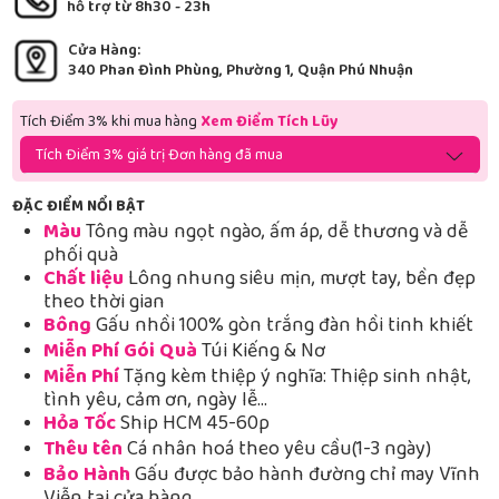
hỗ trợ từ 8h30 - 23h
Cửa Hàng:
340 Phan Đình Phùng, Phường 1, Quận Phú Nhuận
Tích Điểm 3% khi mua hàng
Xem Điểm Tích Lũy
Tích Điểm 3% giá trị Đơn hàng đã mua
ĐẶC ĐIỂM NỔI BẬT
Màu
Tông màu ngọt ngào, ấm áp, dễ thương và dễ
phối quà
Chất liệu
Lông nhung siêu mịn, mượt tay, bền đẹp
theo thời gian
Bông
Gấu nhồi 100% gòn trắng đàn hồi tinh khiết
Miễn Phí Gói Quà
Túi Kiếng & Nơ
Miễn Phí
Tặng kèm thiệp ý nghĩa: Thiệp sinh nhật,
tình yêu, cảm ơn, ngày lễ…
Hỏa Tốc
Ship HCM 45-60p
Thêu tên
Cá nhân hoá theo yêu cầu(1-3 ngày)
Bảo Hành
Gấu được bảo hành đường chỉ may Vĩnh