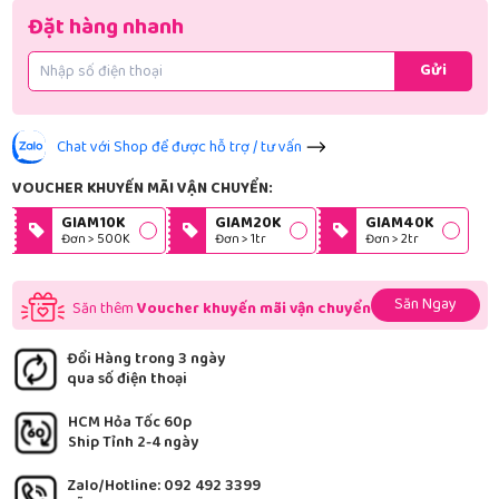
Đặt hàng nhanh
Gửi
Chat với Shop để được hỗ trợ / tư vấn
VOUCHER KHUYẾN MÃI VẬN CHUYỂN:
GIAM10K
GIAM20K
GIAM40K
Đơn > 500K
Đơn > 1tr
Đơn > 2tr
Săn Ngay
Săn thêm
Voucher khuyến mãi vận chuyển
Đổi Hàng trong 3 ngày
qua số điện thoại
HCM Hỏa Tốc 60p
Ship Tỉnh 2-4 ngày
Zalo/Hotline: 092 492 3399