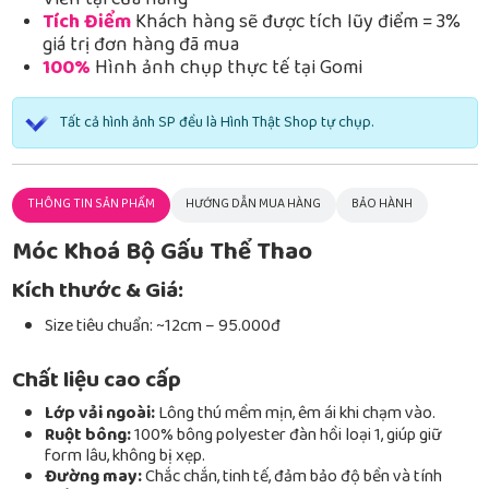
Viễn tại cửa hàng
Tích Điểm
Khách hàng sẽ được tích lũy điểm = 3%
giá trị đơn hàng đã mua
100%
Hình ảnh chụp thực tế tại Gomi
Tất cả hình ảnh SP đều là Hình Thật Shop tự chụp.
THÔNG TIN SẢN PHẨM
HƯỚNG DẪN MUA HÀNG
BẢO HÀNH
Móc Khoá Bộ Gấu Thể Thao
Kích thước & Giá:
Size tiêu chuẩn: ~12cm – 95.000đ
Chất liệu cao cấp
Lớp vải ngoài:
Lông thú mềm mịn, êm ái khi chạm vào.
Ruột bông:
100% bông polyester đàn hồi loại 1, giúp giữ
form lâu, không bị xẹp.
Đường may:
Chắc chắn, tinh tế, đảm bảo độ bền và tính