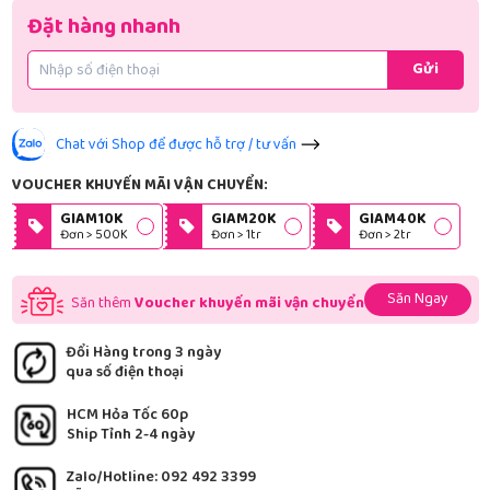
Đặt hàng nhanh
Gửi
Chat với Shop để được hỗ trợ / tư vấn
VOUCHER KHUYẾN MÃI VẬN CHUYỂN:
GIAM10K
GIAM20K
GIAM40K
Đơn > 500K
Đơn > 1tr
Đơn > 2tr
Săn Ngay
Săn thêm
Voucher khuyến mãi vận chuyển
Đổi Hàng trong 3 ngày
qua số điện thoại
HCM Hỏa Tốc 60p
Ship Tỉnh 2-4 ngày
Zalo/Hotline: 092 492 3399