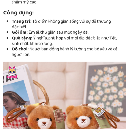
thẩm mỹ cao.
Công dụng:
Trang trí:
Tô điểm không gian sống với sự dễ thương
đặc biệt.
Gối ôm:
Êm ái, thư giãn sau một ngày dài.
Quà tặng:
Ý nghĩa, phù hợp với mọi dịp đặc biệt như Tết,
sinh nhật, khai trương.
Đồ chơi:
Người bạn đồng hành lý tưởng cho bé yêu và cả
người lớn.