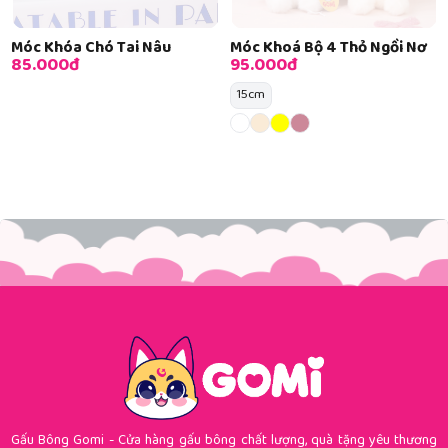
Móc Khóa Chó Tai Nâu
Móc Khoá Bộ 4 Thỏ Ngồi Nơ
85.000đ
95.000đ
15cm
Gấu Bông Gomi - Cửa hàng gấu bông chất lượng, quà tặng yêu thương