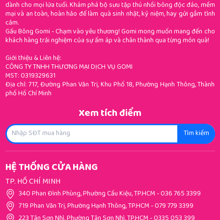
dành cho mọi lứa tuổi. Khám phá bộ sưu tập thú nhồi bông độc đáo, mềm
mại và an toàn, hoàn hảo để làm quà sinh nhật, kỷ niệm, hay gửi gắm tình
cảm.
Gấu Bông Gomi - Chạm vào yêu thương! Gomi mong muốn mang đến cho
khách hàng trải nghiệm của sự ấm áp và chân thành qua từng món quà!
Giới thiệu & Liên hệ:
CÔNG TY TNHH THƯƠNG MẠI DỊCH VỤ GOMI
MST: 0319329631
Địa chỉ: 717, Đường Phan Văn Trị, Khu Phố 18, Phường Hạnh Thông, Thành
phố Hồ Chí Minh
Xem tích điểm
Tìm kiếm
HỆ THỐNG CỬA HÀNG
TP. HỒ CHÍ MINH
340 Phan Đình Phùng, Phường Cầu Kiệu, TP.HCM
-
036 765 3399
719 Phan Văn Trị, Phường Hạnh Thông, TP.HCM
-
079 779 3399
223 Tân Sơn Nhì, Phường Tân Sơn Nhì, TP.HCM
-
0335 053 399