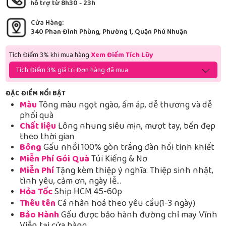
hỗ trợ từ 8h30 - 23h
Cửa Hàng:
340 Phan Đình Phùng, Phường 1, Quận Phú Nhuận
Tích Điểm 3% khi mua hàng
Xem Điểm Tích Lũy
Tích Điểm 3% giá trị Đơn hàng đã mua
ĐẶC ĐIỂM NỔI BẬT
Màu
Tông màu ngọt ngào, ấm áp, dễ thương và dễ
phối quà
Chất liệu
Lông nhung siêu mịn, mượt tay, bền đẹp
theo thời gian
Bông
Gấu nhồi 100% gòn trắng đàn hồi tinh khiết
Miễn Phí Gói Quà
Túi Kiếng & Nơ
Miễn Phí
Tặng kèm thiệp ý nghĩa: Thiệp sinh nhật,
tình yêu, cảm ơn, ngày lễ…
Hỏa Tốc
Ship HCM 45-60p
Thêu tên
Cá nhân hoá theo yêu cầu(1-3 ngày)
Bảo Hành
Gấu được bảo hành đường chỉ may Vĩnh