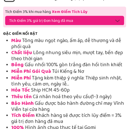
Tích Điểm 3% khi mua hàng
Xem Điểm Tích Lũy
Tích Điểm 3% giá trị Đơn hàng đã mua
ĐẶC ĐIỂM NỔI BẬT
Màu
Tông màu ngọt ngào, ấm áp, dễ thương và dễ
phối quà
Chất liệu
Lông nhung siêu mịn, mượt tay, bền đẹp
theo thời gian
Bông
Gấu nhồi 100% gòn trắng đàn hồi tinh khiết
Miễn Phí Gói Quà
Túi Kiếng & Nơ
Miễn Phí
Tặng kèm thiệp ý nghĩa: Thiệp sinh nhật,
tình yêu, cảm ơn, ngày lễ…
Hỏa Tốc
Ship HCM 45-60p
Thêu tên
Cá nhân hoá theo yêu cầu(1-3 ngày)
Bảo Hành
Gấu được bảo hành đường chỉ may Vĩnh
Viễn tại cửa hàng
Tích Điểm
Khách hàng sẽ được tích lũy điểm = 3%
giá trị đơn hàng đã mua
100%
Hình ảnh chụp thực tế tại Gomi