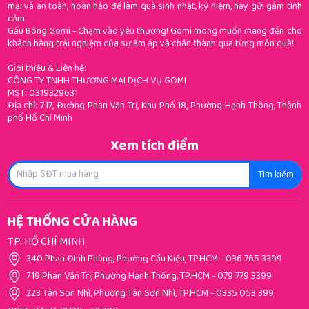
mại và an toàn, hoàn hảo để làm quà sinh nhật, kỷ niệm, hay gửi gắm tình
cảm.
Gấu Bông Gomi - Chạm vào yêu thương! Gomi mong muốn mang đến cho
khách hàng trải nghiệm của sự ấm áp và chân thành qua từng món quà!
Giới thiệu & Liên hệ:
CÔNG TY TNHH THƯƠNG MẠI DỊCH VỤ GOMI
MST: 0319329631
Địa chỉ: 717, Đường Phan Văn Trị, Khu Phố 18, Phường Hạnh Thông, Thành
phố Hồ Chí Minh
Xem tích điểm
Tìm kiếm
HỆ THỐNG CỬA HÀNG
TP. HỒ CHÍ MINH
340 Phan Đình Phùng, Phường Cầu Kiệu, TP.HCM
-
036 765 3399
719 Phan Văn Trị, Phường Hạnh Thông, TP.HCM
-
079 779 3399
223 Tân Sơn Nhì, Phường Tân Sơn Nhì, TP.HCM
-
0335 053 399