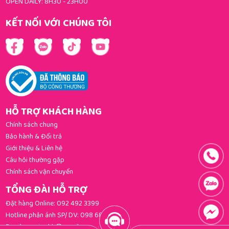
OPEN DAILY: 8H30 - 23H00
KẾT NỐI VỚI CHÚNG TÔI
HỖ TRỢ KHÁCH HÀNG
Chính sách chung
Bảo hành & Đổi trả
Giới thiệu & Liên hệ
Câu hỏi thường gặp
Chính sách vận chuyển
TỔNG ĐÀI HỖ TRỢ
Đặt hàng Online:
092 492 3399
Hotline phản ánh SP/ DV:
098 681 3392
Email:
gomi.cskh@gmail.com