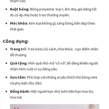
chạm vào.
Ruột bông:
Bông polyester loại 1, êm nhẹ, giữ dáng tốt
dù có ép nhẹ hoặc treo thường xuyên.
Móc khóa:
Kim loại không gỉ, sáng bóng, bền đẹp theo
thời gian.
Công dụng:
Trang trí:
Treo balo, túi xách, chìa khóa… tạo điểm nhấn
dễ thương.
Quà tặng:
Món quà nhỏ mà “có võ”, dễ dàng khiến người
nhận mỉm cười vì sự đáng yêu.
Sưu tầm:
Phù hợp với những ai yêu thích thú bông mini
và phụ kiện độc đáo.
Đồng hành:
Một người bạn nhỏ luôn bên bạn mọi lúc,
mọi nơi.