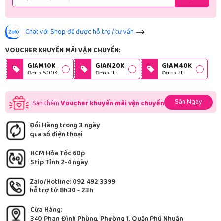
Chat với Shop để được hỗ trợ / tư vấn
VOUCHER KHUYẾN MÃI VẬN CHUYỂN:
GIAM10K
GIAM20K
GIAM40K
Đơn > 500K
Đơn > 1tr
Đơn > 2tr
Săn Ngay
Săn thêm
Voucher khuyến mãi vận chuyển
Đổi Hàng trong 3 ngày
qua số điện thoại
HCM Hỏa Tốc 60p
Ship Tỉnh 2-4 ngày
Zalo/Hotline: 092 492 3399
hỗ trợ từ 8h30 - 23h
Cửa Hàng:
340 Phan Đình Phùng, Phường 1, Quận Phú Nhuận