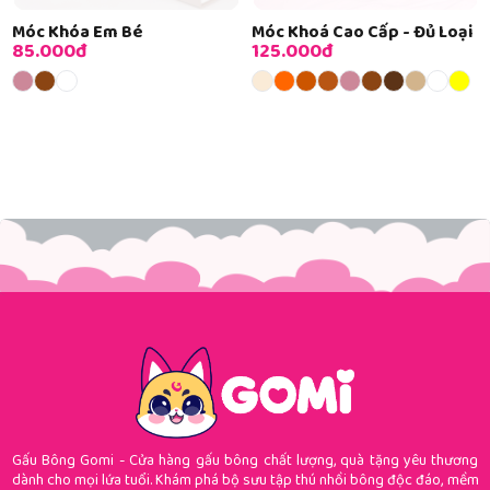
Móc Khóa Em Bé
Móc Khoá Cao Cấp - Đủ Loại
85.000đ
125.000đ
Gấu Bông Gomi - Cửa hàng gấu bông chất lượng, quà tặng yêu thương
dành cho mọi lứa tuổi. Khám phá bộ sưu tập thú nhồi bông độc đáo, mềm