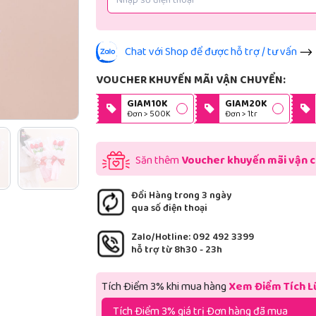
Chat với Shop để được hỗ trợ / tư vấn
VOUCHER KHUYẾN MÃI VẬN CHUYỂN:
GIAM10K
GIAM20K
Đơn > 500K
Đơn > 1tr
Săn thêm
Voucher khuyến mãi vận 
Đổi Hàng trong 3 ngày
qua số điện thoại
Zalo/Hotline: 092 492 3399
hỗ trợ từ 8h30 - 23h
Tích Điểm 3% khi mua hàng
Xem Điểm Tích L
Tích Điểm 3% giá trị Đơn hàng đã mua