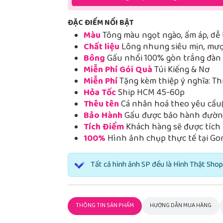
ĐẶC ĐIỂM NỔI BẬT
Màu
Tông màu ngọt ngào, ấm áp, dễ 
Chất liệu
Lông nhung siêu mịn, mượt
Bông
Gấu nhồi 100% gòn trắng đàn h
Miễn Phí Gói Quà
Túi Kiếng & Nơ
Miễn Phí
Tặng kèm thiệp ý nghĩa: Th
Hỏa Tốc
Ship HCM 45-60p
Thêu tên
Cá nhân hoá theo yêu cầu(
Bảo Hành
Gấu được bảo hành đường
Tích Điểm
Khách hàng sẽ được tích 
100%
Hình ảnh chụp thực tế tại Go
Tất cả hình ảnh SP đều là Hình Thật Shop
THÔNG TIN SẢN PHẨM
HƯỚNG DẪN MUA HÀNG