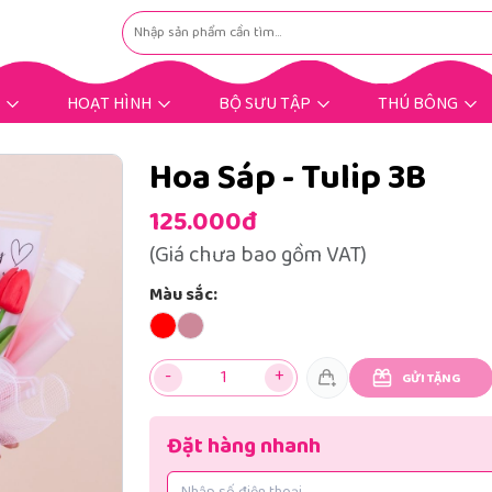
HOẠT HÌNH
BỘ SƯU TẬP
THÚ BÔNG
Hoạt Hình Hot Trend
Nhân Vật Hoạt Hình
Gấu Bông Dịp Lễ
Gấu Bông Tặng Bé
Gấu Bông Tặng Nàng
Gấu Bông Mùng 8/3
Gấu Bông Bigsize
Gấu Bông Khuyến Mãi
Thú Bông Khác
Thú Bông Hot
Hoa Sáp - Tulip 3B
125.000đ
(Giá chưa bao gồm VAT)
Màu sắc:
-
+
GỬI TẶNG
Đặt hàng nhanh