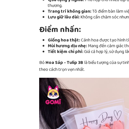
Quà tặng ý nghĩa:
Phù hợp cho nhiều dịp đặ
thương.
Trang trí không gian:
Tô điểm bàn làm việ
Lưu giữ lâu dài:
Không cần chăm sóc nhưng 
Điểm nhấn:
Giống hoa thật:
Cánh hoa được tạo hình tỉ 
Mùi hương dịu nhẹ:
Mang đến cảm giác thư
Tiết kiệm chi phí:
Giá cả hợp lý, sử dụng lâ
Bó
Hoa Sáp - Tulip 3B
là biểu tượng của sự tinh
theo cách trọn vẹn nhất.