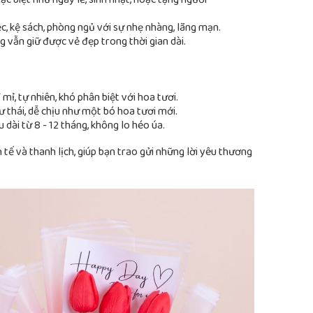
c biệt như ngày lễ, sinh nhật, hoặc tặng người
c, kệ sách, phòng ngủ với sự nhẹ nhàng, lãng mạn.
vẫn giữ được vẻ đẹp trong thời gian dài.
mỉ, tự nhiên, khó phân biệt với hoa tươi.
 thái, dễ chịu như một bó hoa tươi mới.
u dài từ 8 - 12 tháng, không lo héo úa.
 tế và thanh lịch, giúp bạn trao gửi những lời yêu thương