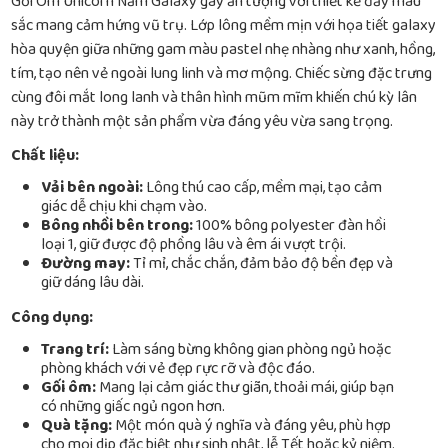
Gối Ôm Unicorn Nằm Galaxy gây ấn tượng với thiết kế đầy màu
sắc mang cảm hứng vũ trụ. Lớp lông mềm mịn với họa tiết galaxy
hòa quyện giữa những gam màu pastel nhẹ nhàng như xanh, hồng,
tím, tạo nên vẻ ngoài lung linh và mơ mộng. Chiếc sừng đặc trưng
cùng đôi mắt long lanh và thân hình mũm mĩm khiến chú kỳ lân
này trở thành một sản phẩm vừa đáng yêu vừa sang trọng.
Chất liệu:
Vải bên ngoài:
Lông thú cao cấp, mềm mại, tạo cảm
giác dễ chịu khi chạm vào.
Bông nhồi bên trong:
100% bông polyester đàn hồi
loại 1, giữ được độ phồng lâu và êm ái vượt trội.
Đường may:
Tỉ mỉ, chắc chắn, đảm bảo độ bền đẹp và
giữ dáng lâu dài.
Công dụng:
Trang trí:
Làm sáng bừng không gian phòng ngủ hoặc
phòng khách với vẻ đẹp rực rỡ và độc đáo.
Gối ôm:
Mang lại cảm giác thư giãn, thoải mái, giúp bạn
có những giấc ngủ ngon hơn.
Quà tặng:
Một món quà ý nghĩa và đáng yêu, phù hợp
cho mọi dịp đặc biệt như sinh nhật, lễ Tết hoặc kỷ niệm.