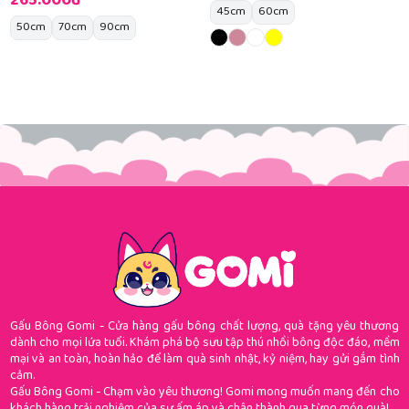
265.000đ
45cm
60cm
50cm
70cm
90cm
Gấu Bông Gomi - Cửa hàng gấu bông chất lượng, quà tặng yêu thương
dành cho mọi lứa tuổi. Khám phá bộ sưu tập thú nhồi bông độc đáo, mềm
mại và an toàn, hoàn hảo để làm quà sinh nhật, kỷ niệm, hay gửi gắm tình
cảm.
Gấu Bông Gomi - Chạm vào yêu thương! Gomi mong muốn mang đến cho