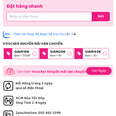
Đặt hàng nhanh
Gửi
Chat với Shop để được hỗ trợ / tư vấn
VOUCHER KHUYẾN MÃI VẬN CHUYỂN:
GIAM10K
GIAM20K
GIAM40K
Đơn > 500K
Đơn > 1tr
Đơn > 2tr
Săn Ngay
Săn thêm
Voucher khuyến mãi vận chuyển
Đổi Hàng trong 3 ngày
qua số điện thoại
HCM Hỏa Tốc 60p
Ship Tỉnh 2-4 ngày
Zalo/Hotline: 092 492 3399