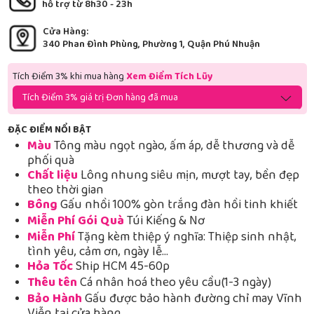
hỗ trợ từ 8h30 - 23h
Cửa Hàng:
340 Phan Đình Phùng, Phường 1, Quận Phú Nhuận
Tích Điểm 3% khi mua hàng
Xem Điểm Tích Lũy
Tích Điểm 3% giá trị Đơn hàng đã mua
ĐẶC ĐIỂM NỔI BẬT
Màu
Tông màu ngọt ngào, ấm áp, dễ thương và dễ
phối quà
Chất liệu
Lông nhung siêu mịn, mượt tay, bền đẹp
theo thời gian
Bông
Gấu nhồi 100% gòn trắng đàn hồi tinh khiết
Miễn Phí Gói Quà
Túi Kiếng & Nơ
Miễn Phí
Tặng kèm thiệp ý nghĩa: Thiệp sinh nhật,
tình yêu, cảm ơn, ngày lễ…
Hỏa Tốc
Ship HCM 45-60p
Thêu tên
Cá nhân hoá theo yêu cầu(1-3 ngày)
Bảo Hành
Gấu được bảo hành đường chỉ may Vĩnh