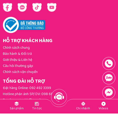
HỖ TRỢ KHÁCH HÀNG
Chính sách chung
Bảo hành & Đổi trả
Giới thiệu & Liên hệ
Câu hỏi thường gặp
Chính sách vận chuyển
TỔNG ĐÀI HỖ TRỢ
Đặt hàng Online:
092 492 3399
Hotline phản ánh SP/ DV:
098 681 3392
Email:
gomi.cskh@gmail.com
PHƯƠNG THỨC THANH TOÁN
Sản phẩm
Tin tức
Chi nhánh
Videos