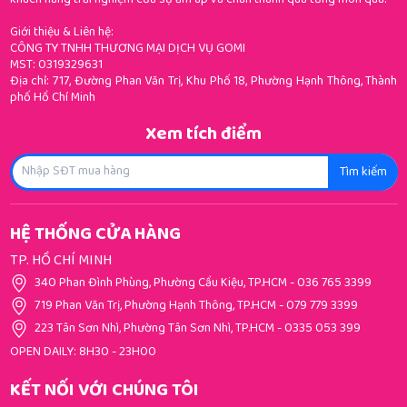
khách hàng trải nghiệm của sự ấm áp và chân thành qua từng món quà!
Giới thiệu & Liên hệ:
CÔNG TY TNHH THƯƠNG MẠI DỊCH VỤ GOMI
MST: 0319329631
Địa chỉ: 717, Đường Phan Văn Trị, Khu Phố 18, Phường Hạnh Thông, Thành
phố Hồ Chí Minh
Xem tích điểm
Tìm kiếm
HỆ THỐNG CỬA HÀNG
TP. HỒ CHÍ MINH
340 Phan Đình Phùng, Phường Cầu Kiệu, TP.HCM
-
036 765 3399
719 Phan Văn Trị, Phường Hạnh Thông, TP.HCM
-
079 779 3399
223 Tân Sơn Nhì, Phường Tân Sơn Nhì, TP.HCM
-
0335 053 399
OPEN DAILY: 8H30 - 23H00
KẾT NỐI VỚI CHÚNG TÔI