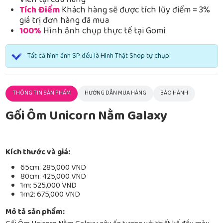
Viễn tại cửa hàng
Tích Điểm
Khách hàng sẽ được tích lũy điểm = 3%
giá trị đơn hàng đã mua
100%
Hình ảnh chụp thực tế tại Gomi
Tất cả hình ảnh SP đều là Hình Thật Shop tự chụp.
THÔNG TIN SẢN PHẨM
HƯỚNG DẪN MUA HÀNG
BẢO HÀNH
Gối Ôm Unicorn Nằm Galaxy
Kích thước và giá:
65cm: 285,000 VND
80cm: 425,000 VND
1m: 525,000 VND
1m2: 675,000 VND
Mô tả sản phẩm: