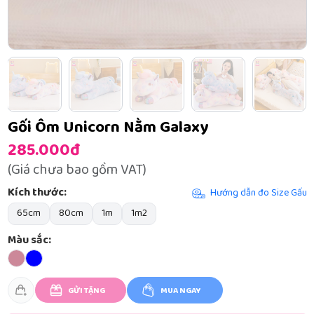
Gối Ôm Unicorn Nằm Galaxy
285.000đ
(Giá chưa bao gồm VAT)
Kích thước:
Hướng dẫn đo Size Gấu
65cm
80cm
1m
1m2
Màu sắc:
GỬI TẶNG
MUA NGAY