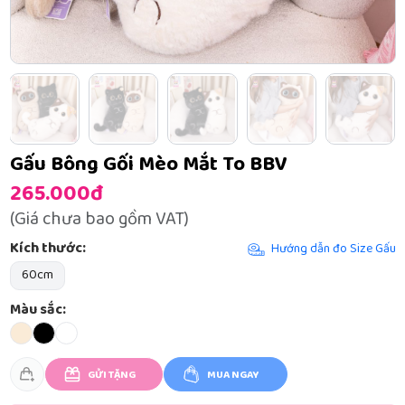
Gấu Bông Gối Mèo Mắt To BBV
265.000đ
(Giá chưa bao gồm VAT)
Kích thước:
Hướng dẫn đo Size Gấu
60cm
Màu sắc:
GỬI TẶNG
MUA NGAY