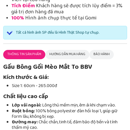
Viễn tại cửa hàng
Tích Điểm
Khách hàng sẽ được tích lũy điểm = 3%
giá trị đơn hàng đã mua
100%
Hình ảnh chụp thực tế tại Gomi
Tất cả hình ảnh SP đều là Hình Thật Shop tự chụp.
THÔNG TIN SẢN PHẨM
HƯỚNG DẪN MUA HÀNG
BẢO HÀNH
Gấu Bông Gối Mèo Mắt To BBV
Kích thước & Giá:
Size 1: 60cm - 265.000đ
Chất liệu cao cấp
Lớp vải ngoài:
Lông thú mềm mịn, êm ái khi chạm vào.
Ruột bông:
100% bông polyester đàn hồi loại 1, giúp giữ
form lâu, không bị xẹp.
Đường may:
Chắc chắn, tinh tế, đảm bảo độ bền và tính
thẩm mỹ cao.