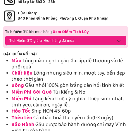
hỗ trợ từ 8h30 - 23h
Cửa Hàng:
340 Phan Đình Phùng, Phường 1, Quận Phú Nhuận
Tích Điểm 3% khi mua hàng
Xem Điểm Tích Lũy
Tích Điểm 3% giá trị Đơn hàng đã mua
ĐẶC ĐIỂM NỔI BẬT
Màu
Tông màu ngọt ngào, ấm áp, dễ thương và dễ
phối quà
Chất liệu
Lông nhung siêu mịn, mượt tay, bền đẹp
theo thời gian
Bông
Gấu nhồi 100% gòn trắng đàn hồi tinh khiết
Miễn Phí Gói Quà
Túi Kiếng & Nơ
Miễn Phí
Tặng kèm thiệp ý nghĩa: Thiệp sinh nhật,
tình yêu, cảm ơn, ngày lễ…
Hỏa Tốc
Ship HCM 45-60p
Thêu tên
Cá nhân hoá theo yêu cầu(1-3 ngày)
Bảo Hành
Gấu được bảo hành đường chỉ may Vĩnh