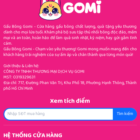
Gấu Bông Gomi - Cửa hàng gấu bông chất lượng, quà tặng yêu thương
dành cho mọi lứa tuổi. Khám phá bộ sưu tập thú nhồi bông độc đáo, mềm
mại và an toàn, hoàn hảo để làm quà sinh nhật, kỷ niệm, hay gửi gắm tình
cảm.
Gấu Bông Gomi - Chạm vào yêu thương! Gomi mong muốn mang đến cho
khách hàng trải nghiệm của sự ấm áp và chân thành qua từng món quà!
Giới thiệu & Liên hệ:
CÔNG TY TNHH THƯƠNG MẠI DỊCH VỤ GOMI
MST: 0319329631
Địa chỉ: 717, Đường Phan Văn Trị, Khu Phố 18, Phường Hạnh Thông, Thành
phố Hồ Chí Minh
Xem tích điểm
Tìm kiếm
HỆ THỐNG CỬA HÀNG