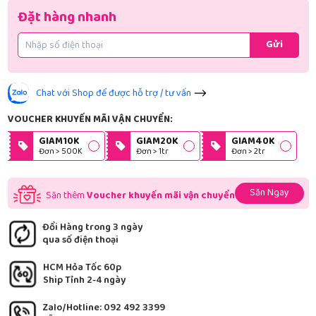
Đặt hàng nhanh
Gửi
Chat với Shop để được hỗ trợ / tư vấn
VOUCHER KHUYẾN MÃI VẬN CHUYỂN:
GIAM10K
GIAM20K
GIAM40K
Đơn > 500K
Đơn > 1tr
Đơn > 2tr
Săn Ngay
Săn thêm
Voucher khuyến mãi vận chuyển
Đổi Hàng trong 3 ngày
qua số điện thoại
HCM Hỏa Tốc 60p
Ship Tỉnh 2-4 ngày
Zalo/Hotline: 092 492 3399