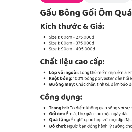
Gấu Bông Gối Ôm Quái
Kích thước & Giá:
Size 1: 60cm - 275.000đ
Size 1: 80cm - 375.000đ
Size 1: 90cm - 495.000đ
Chất liệu cao cấp:
Lớp vải ngoài:
Lông thú mềm mịn, êm ái kh
Ruột bông:
100% bông polyester đàn hồi loạ
Đường may:
Chắc chắn, tinh tế, đảm bảo 
Công dụng:
Trang trí:
Tô điểm không gian sống với sự d
Gối ôm:
Êm ái, thư giãn sau một ngày dài.
Quà tặng:
Ý nghĩa, phù hợp với mọi dịp đặc 
Đồ chơi:
Người bạn đồng hành lý tưởng cho 