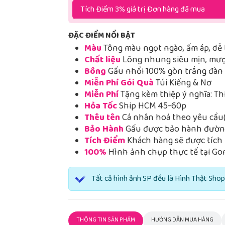
Tích Điểm 3% giá trị Đơn hàng đã mua
ĐẶC ĐIỂM NỔI BẬT
Màu
Tông màu ngọt ngào, ấm áp, dễ 
Chất liệu
Lông nhung siêu mịn, mượt
Bông
Gấu nhồi 100% gòn trắng đàn h
Miễn Phí Gói Quà
Túi Kiếng & Nơ
Miễn Phí
Tặng kèm thiệp ý nghĩa: Th
Hỏa Tốc
Ship HCM 45-60p
Thêu tên
Cá nhân hoá theo yêu cầu(
Bảo Hành
Gấu được bảo hành đường
Tích Điểm
Khách hàng sẽ được tích 
100%
Hình ảnh chụp thực tế tại Go
Tất cả hình ảnh SP đều là Hình Thật Shop
THÔNG TIN SẢN PHẨM
HƯỚNG DẪN MUA HÀNG