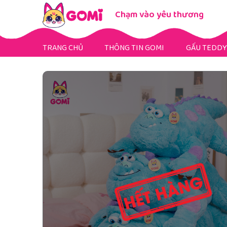
Chạm vào yêu thương
TRANG CHỦ
THÔNG TIN GOMI
GẤU TEDDY
Gấu Teddy Mini
Gấu Teddy Bigsize
Gấu Teddy Fullsize