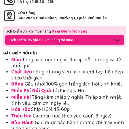
hỗ trợ từ 8h30 - 23h
Cửa Hàng:
340 Phan Đình Phùng, Phường 1, Quận Phú Nhuận
Tích Điểm 3% khi mua hàng
Xem Điểm Tích Lũy
Tích Điểm 3% giá trị Đơn hàng đã mua
ĐẶC ĐIỂM NỔI BẬT
Màu
Tông màu ngọt ngào, ấm áp, dễ thương và dễ
phối quà
Chất liệu
Lông nhung siêu mịn, mượt tay, bền đẹp
theo thời gian
Bông
Gấu nhồi 100% gòn trắng đàn hồi tinh khiết
Miễn Phí Gói Quà
Túi Kiếng & Nơ
Miễn Phí
Tặng kèm thiệp ý nghĩa: Thiệp sinh nhật,
tình yêu, cảm ơn, ngày lễ…
Hỏa Tốc
Ship HCM 45-60p
Thêu tên
Cá nhân hoá theo yêu cầu(1-3 ngày)
Bảo Hành
Gấu được bảo hành đường chỉ may Vĩnh