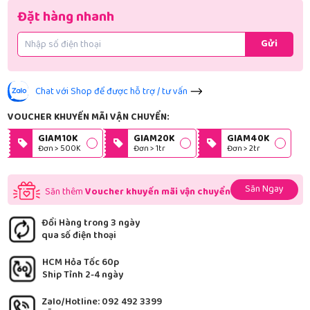
Đặt hàng nhanh
Gửi
Chat với Shop để được hỗ trợ / tư vấn
VOUCHER KHUYẾN MÃI VẬN CHUYỂN:
GIAM10K
GIAM20K
GIAM40K
Đơn > 500K
Đơn > 1tr
Đơn > 2tr
Săn Ngay
Săn thêm
Voucher khuyến mãi vận chuyển
Đổi Hàng trong 3 ngày
qua số điện thoại
HCM Hỏa Tốc 60p
Ship Tỉnh 2-4 ngày
Zalo/Hotline: 092 492 3399