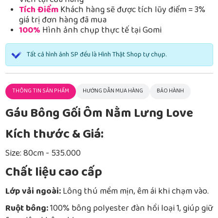
Viễn tại cửa hàng
Tích Điểm
Khách hàng sẽ được tích lũy điểm = 3%
giá trị đơn hàng đã mua
100%
Hình ảnh chụp thực tế tại Gomi
Tất cả hình ảnh SP đều là Hình Thật Shop tự chụp.
THÔNG TIN SẢN PHẨM
HƯỚNG DẪN MUA HÀNG
BẢO HÀNH
Gáu Bông Gối Ôm Nằm Lưng Love
Kích thước & Giá:
Size: 80cm - 535.000
Chất liệu cao cấp
Lớp vải ngoài:
Lông thú mềm mịn, êm ái khi chạm vào.
Ruột bông:
100% bông polyester đàn hồi loại 1, giúp giữ