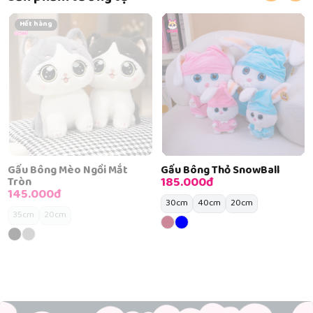
Hết hàng
Gấu Bông Mèo Ngồi Mắt
Gấu Bông Thỏ SnowBall
185.000đ
Tròn
145.000đ
30cm
40cm
20cm
35cm
20cm