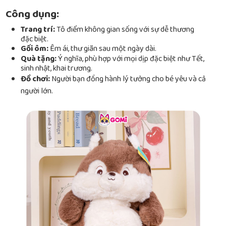
Công dụng:
Trang trí:
Tô điểm không gian sống với sự dễ thương
đặc biệt.
Gối ôm:
Êm ái, thư giãn sau một ngày dài.
Quà tặng:
Ý nghĩa, phù hợp với mọi dịp đặc biệt như Tết,
sinh nhật, khai trương.
Đồ chơi:
Người bạn đồng hành lý tưởng cho bé yêu và cả
người lớn.