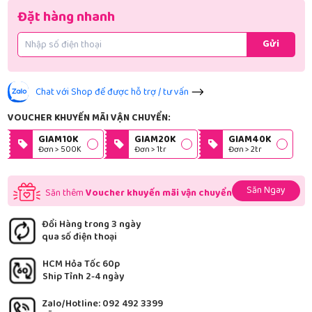
Đặt hàng nhanh
Gửi
Chat với Shop để được hỗ trợ / tư vấn
VOUCHER KHUYẾN MÃI VẬN CHUYỂN:
GIAM10K
GIAM20K
GIAM40K
Đơn > 500K
Đơn > 1tr
Đơn > 2tr
Săn Ngay
Săn thêm
Voucher khuyến mãi vận chuyển
Đổi Hàng trong 3 ngày
qua số điện thoại
HCM Hỏa Tốc 60p
Ship Tỉnh 2-4 ngày
Zalo/Hotline: 092 492 3399