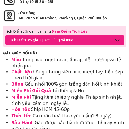
hỗ trợ từ 8h30 - 23h
Cửa Hàng:
340 Phan Đình Phùng, Phường 1, Quận Phú Nhuận
Tích Điểm 3% khi mua hàng
Xem Điểm Tích Lũy
Tích Điểm 3% giá trị Đơn hàng đã mua
ĐẶC ĐIỂM NỔI BẬT
Màu
Tông màu ngọt ngào, ấm áp, dễ thương và dễ
phối quà
Chất liệu
Lông nhung siêu mịn, mượt tay, bền đẹp
theo thời gian
Bông
Gấu nhồi 100% gòn trắng đàn hồi tinh khiết
Miễn Phí Gói Quà
Túi Kiếng & Nơ
Miễn Phí
Tặng kèm thiệp ý nghĩa: Thiệp sinh nhật,
tình yêu, cảm ơn, ngày lễ…
Hỏa Tốc
Ship HCM 45-60p
Thêu tên
Cá nhân hoá theo yêu cầu(1-3 ngày)
Bảo Hành
Gấu được bảo hành đường chỉ may Vĩnh