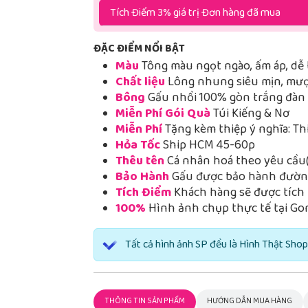
Tích Điểm 3% giá trị Đơn hàng đã mua
ĐẶC ĐIỂM NỔI BẬT
Màu
Tông màu ngọt ngào, ấm áp, dễ 
Chất liệu
Lông nhung siêu mịn, mượt
Bông
Gấu nhồi 100% gòn trắng đàn h
Miễn Phí Gói Quà
Túi Kiếng & Nơ
Miễn Phí
Tặng kèm thiệp ý nghĩa: Th
Hỏa Tốc
Ship HCM 45-60p
Thêu tên
Cá nhân hoá theo yêu cầu(
Bảo Hành
Gấu được bảo hành đường
Tích Điểm
Khách hàng sẽ được tích 
100%
Hình ảnh chụp thực tế tại Go
Tất cả hình ảnh SP đều là Hình Thật Shop
THÔNG TIN SẢN PHẨM
HƯỚNG DẪN MUA HÀNG