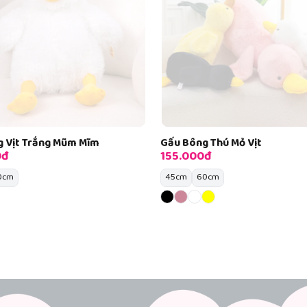
 Thú Mỏ Vịt
Gấu Bông Vịt Trắng Nằm
đ
135.000đ
0cm
60cm
80cm
1m2
1m5