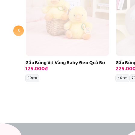
‹
 Quả Bơ
Gấu Bông Vịt Trắng Mũm Mĩm
Gấu Bông
225.000đ
155.000
40cm
70cm
45cm
6