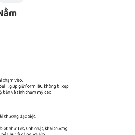
 Nằm
i chạm vào.
i 1, giúp giữ form lâu, không bị xẹp.
độ bền và tính thẩm mỹ cao.
ễ thương đặc biệt.
biệt như Tết, sinh nhật, khai trương.
bé yêu và cả người lớn.