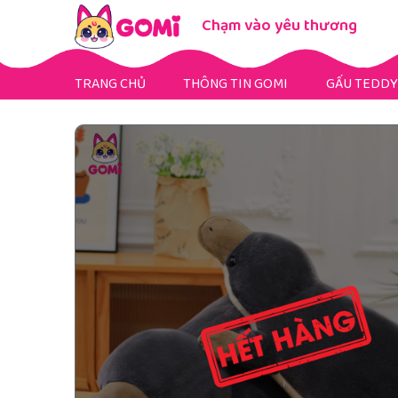
Chạm vào yêu thương
TRANG CHỦ
THÔNG TIN GOMI
GẤU TEDDY
Gấu Teddy Mini
Gấu Teddy Bigsize
Gấu Teddy Fullsize