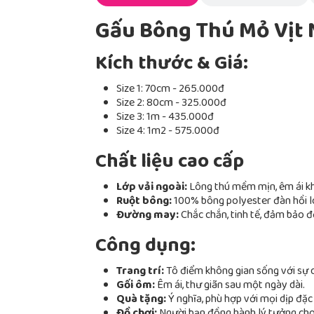
Gấu Bông Thú Mỏ Vịt
Kích thước & Giá:
Size 1: 70cm - 265.000đ
Size 2: 80cm - 325.000đ
Size 3: 1m - 435.000đ
Size 4: 1m2 - 575.000đ
Chất liệu cao cấp
Lớp vải ngoài:
Lông thú mềm mịn, êm ái kh
Ruột bông:
100% bông polyester đàn hồi loạ
Đường may:
Chắc chắn, tinh tế, đảm bảo 
Công dụng:
Trang trí:
Tô điểm không gian sống với sự d
Gối ôm:
Êm ái, thư giãn sau một ngày dài.
Quà tặng:
Ý nghĩa, phù hợp với mọi dịp đặc 
Đồ chơi:
Người bạn đồng hành lý tưởng cho 