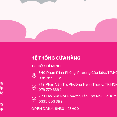
HỆ THỐNG CỬA HÀNG
TP. HỒ CHÍ MINH
340 Phan Đình Phùng, Phường Cầu Kiệu, TP.
036 765 3399
ng
719 Phan Văn Trị, Phường Hạnh Thông, TP.HC
ập
079 779 3399
để
223 Tân Sơn Nhì, Phường Tân Sơn Nhì, TP.HCM
0335 053 399
ng
áp
OPEN DAILY: 8H30 - 23H00