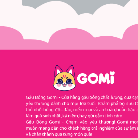
Gấu Bông Gomi - Cửa hàng gấu bông chất lượng, quà tặ
yêu thương dành cho mọi lứa tuổi. Khám phá bộ sưu t
thú nhồi bông độc đáo, mềm mại và an toàn, hoàn hảo 
làm quà sinh nhật, kỷ niệm, hay gửi gắm tình cảm.
Gấu Bông Gomi - Chạm vào yêu thương! Gomi mo
muốn mang đến cho khách hàng trải nghiệm của sự ấm 
và chân thành qua từng món quà!