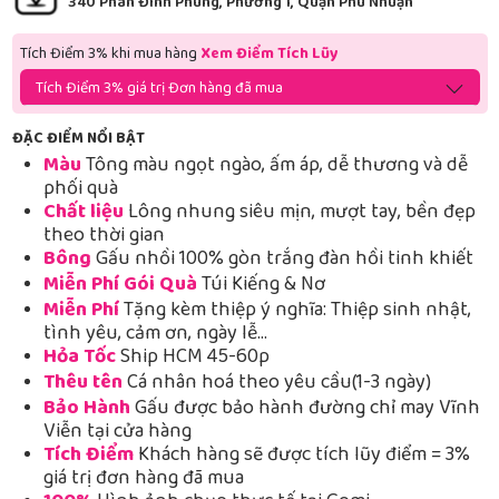
340 Phan Đình Phùng, Phường 1, Quận Phú Nhuận
Tích Điểm 3% khi mua hàng
Xem Điểm Tích Lũy
Tích Điểm 3% giá trị Đơn hàng đã mua
ĐẶC ĐIỂM NỔI BẬT
Màu
Tông màu ngọt ngào, ấm áp, dễ thương và dễ
phối quà
Chất liệu
Lông nhung siêu mịn, mượt tay, bền đẹp
theo thời gian
Bông
Gấu nhồi 100% gòn trắng đàn hồi tinh khiết
Miễn Phí Gói Quà
Túi Kiếng & Nơ
Miễn Phí
Tặng kèm thiệp ý nghĩa: Thiệp sinh nhật,
tình yêu, cảm ơn, ngày lễ…
Hỏa Tốc
Ship HCM 45-60p
Thêu tên
Cá nhân hoá theo yêu cầu(1-3 ngày)
Bảo Hành
Gấu được bảo hành đường chỉ may Vĩnh
Viễn tại cửa hàng
Tích Điểm
Khách hàng sẽ được tích lũy điểm = 3%
giá trị đơn hàng đã mua