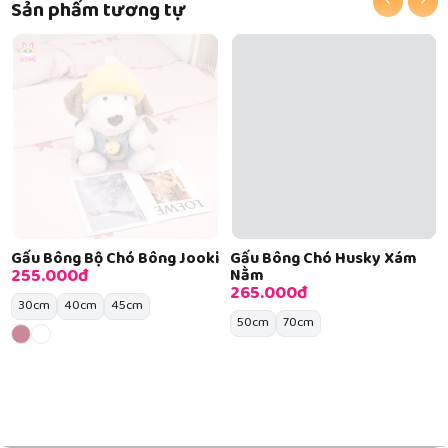
‹
›
Sản phẩm tương tự
Gấu Bông Bộ Chó Bông Jooki
Gấu Bông Chó Husky Xám
255.000đ
Nằm
265.000đ
30cm
40cm
45cm
50cm
70cm