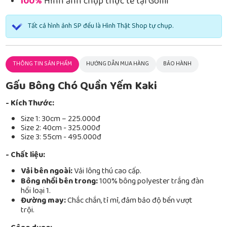
100%
Hình ảnh chụp thực tế tại Gomi
Tất cả hình ảnh SP đều là Hình Thật Shop tự chụp.
THÔNG TIN SẢN PHẨM
HƯỚNG DẪN MUA HÀNG
BẢO HÀNH
Gấu Bông Chó Quần Yếm Kaki
- Kích Thước:
Size 1: 30cm – 225.000đ
Size 2: 40cm - 325.000đ
Size 3: 55cm - 495.000đ
- Chất liệu:
Vải bên ngoài:
Vải lông thú cao cấp.
Bông nhồi bên trong:
100% bông polyester trắng đàn
hồi loại 1.
Đường may:
Chắc chắn, tỉ mỉ, đảm bảo độ bền vượt
trội.