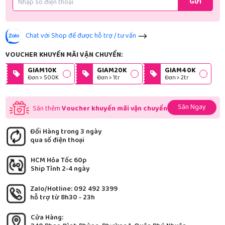
Gửi
Chat với Shop để được hỗ trợ / tư vấn
VOUCHER KHUYẾN MÃI VẬN CHUYỂN:
GIAM10K
GIAM20K
GIAM40K
Đơn > 500K
Đơn > 1tr
Đơn > 2tr
Săn Ngay
Săn thêm
Voucher khuyến mãi vận chuyển
Đổi Hàng trong 3 ngày
qua số điện thoại
HCM Hỏa Tốc 60p
Ship Tỉnh 2-4 ngày
Zalo/Hotline: 092 492 3399
hỗ trợ từ 8h30 - 23h
Cửa Hàng: