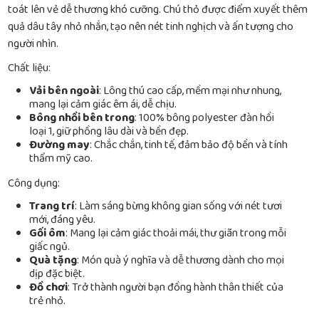
toát lên vẻ dễ thương khó cưỡng. Chú thỏ được điểm xuyết thêm
quả dâu tây nhỏ nhắn, tạo nên nét tinh nghịch và ấn tượng cho
người nhìn.
Chất liệu:
Vải bên ngoài
: Lông thú cao cấp, mềm mại như nhung,
mang lại cảm giác êm ái, dễ chịu.
Bông nhồi bên trong
: 100% bông polyester đàn hồi
loại 1, giữ phồng lâu dài và bền đẹp.
Đường may
: Chắc chắn, tinh tế, đảm bảo độ bền và tính
thẩm mỹ cao.
Công dụng:
Trang trí
: Làm sáng bừng không gian sống với nét tươi
mới, đáng yêu.
Gối ôm
: Mang lại cảm giác thoải mái, thư giãn trong mỗi
giấc ngủ.
Quà tặng
: Món quà ý nghĩa và dễ thương dành cho mọi
dịp đặc biệt.
Đồ chơi
: Trở thành người bạn đồng hành thân thiết của
trẻ nhỏ.