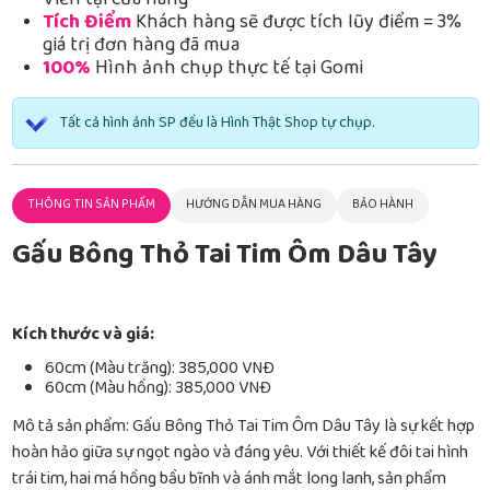
Viễn tại cửa hàng
Tích Điểm
Khách hàng sẽ được tích lũy điểm = 3%
giá trị đơn hàng đã mua
100%
Hình ảnh chụp thực tế tại Gomi
Tất cả hình ảnh SP đều là Hình Thật Shop tự chụp.
THÔNG TIN SẢN PHẨM
HƯỚNG DẪN MUA HÀNG
BẢO HÀNH
Gấu Bông Thỏ Tai Tim Ôm Dâu Tây
Kích thước và giá:
60cm (Màu trắng): 385,000 VNĐ
60cm (Màu hồng): 385,000 VNĐ
Mô tả sản phẩm: Gấu Bông Thỏ Tai Tim Ôm Dâu Tây là sự kết hợp
hoàn hảo giữa sự ngọt ngào và đáng yêu. Với thiết kế đôi tai hình
trái tim, hai má hồng bầu bĩnh và ánh mắt long lanh, sản phẩm