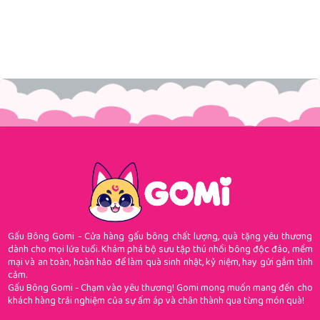
Gấu Bông Gomi - Cửa hàng gấu bông chất lượng, quà tặng yêu thương
dành cho mọi lứa tuổi. Khám phá bộ sưu tập thú nhồi bông độc đáo, mềm
mại và an toàn, hoàn hảo để làm quà sinh nhật, kỷ niệm, hay gửi gắm tình
cảm.
Gấu Bông Gomi - Chạm vào yêu thương! Gomi mong muốn mang đến cho
khách hàng trải nghiệm của sự ấm áp và chân thành qua từng món quà!