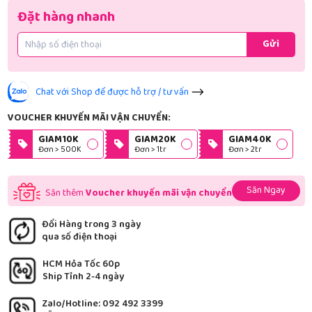
Đặt hàng nhanh
Gửi
Chat với Shop để được hỗ trợ / tư vấn
VOUCHER KHUYẾN MÃI VẬN CHUYỂN:
GIAM10K
GIAM20K
GIAM40K
Đơn > 500K
Đơn > 1tr
Đơn > 2tr
Săn Ngay
Săn thêm
Voucher khuyến mãi vận chuyển
Đổi Hàng trong 3 ngày
qua số điện thoại
HCM Hỏa Tốc 60p
Ship Tỉnh 2-4 ngày
Zalo/Hotline: 092 492 3399