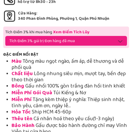
hỗ trợ từ 8h30 - 23h
Cửa Hàng:
340 Phan Đình Phùng, Phường 1, Quận Phú Nhuận
Tích Điểm 3% khi mua hàng
Xem Điểm Tích Lũy
Tích Điểm 3% giá trị Đơn hàng đã mua
ĐẶC ĐIỂM NỔI BẬT
Màu
Tông màu ngọt ngào, ấm áp, dễ thương và dễ
phối quà
Chất liệu
Lông nhung siêu mịn, mượt tay, bền đẹp
theo thời gian
Bông
Gấu nhồi 100% gòn trắng đàn hồi tinh khiết
Miễn Phí Gói Quà
Túi Kiếng & Nơ
Miễn Phí
Tặng kèm thiệp ý nghĩa: Thiệp sinh nhật,
tình yêu, cảm ơn, ngày lễ…
Hỏa Tốc
Ship HCM 45-60p
Thêu tên
Cá nhân hoá theo yêu cầu(1-3 ngày)
Bảo Hành
Gấu được bảo hành đường chỉ may Vĩnh