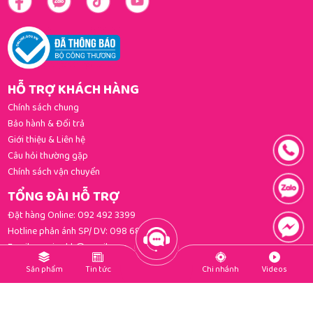
HỖ TRỢ KHÁCH HÀNG
Chính sách chung
Bảo hành & Đổi trả
Giới thiệu & Liên hệ
Câu hỏi thường gặp
Chính sách vận chuyển
TỔNG ĐÀI HỖ TRỢ
Đặt hàng Online:
092 492 3399
Hotline phản ánh SP/ DV:
098 681 3392
Email:
gomi.cskh@gmail.com
PHƯƠNG THỨC THANH TOÁN
Sản phẩm
Tin tức
Chi nhánh
Videos