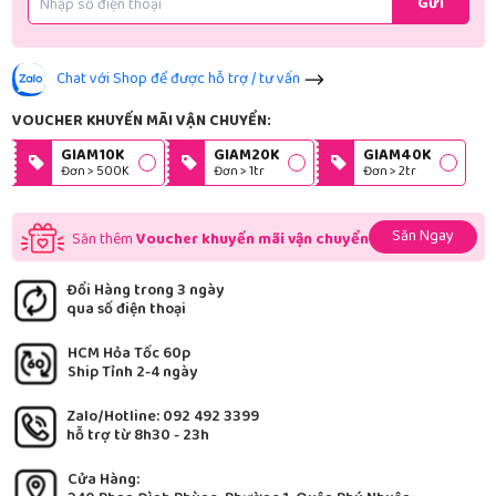
Gửi
Chat với Shop để được hỗ trợ / tư vấn
VOUCHER KHUYẾN MÃI VẬN CHUYỂN:
GIAM10K
GIAM20K
GIAM40K
Đơn > 500K
Đơn > 1tr
Đơn > 2tr
Săn Ngay
Săn thêm
Voucher khuyến mãi vận chuyển
Đổi Hàng trong 3 ngày
qua số điện thoại
HCM Hỏa Tốc 60p
Ship Tỉnh 2-4 ngày
Zalo/Hotline: 092 492 3399
hỗ trợ từ 8h30 - 23h
Cửa Hàng: