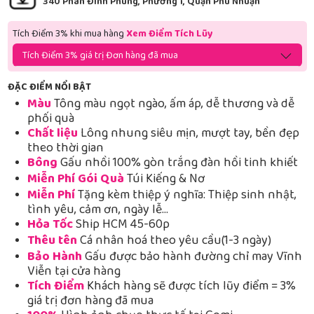
340 Phan Đình Phùng, Phường 1, Quận Phú Nhuận
Tích Điểm 3% khi mua hàng
Xem Điểm Tích Lũy
Tích Điểm 3% giá trị Đơn hàng đã mua
ĐẶC ĐIỂM NỔI BẬT
Màu
Tông màu ngọt ngào, ấm áp, dễ thương và dễ
phối quà
Chất liệu
Lông nhung siêu mịn, mượt tay, bền đẹp
theo thời gian
Bông
Gấu nhồi 100% gòn trắng đàn hồi tinh khiết
Miễn Phí Gói Quà
Túi Kiếng & Nơ
Miễn Phí
Tặng kèm thiệp ý nghĩa: Thiệp sinh nhật,
tình yêu, cảm ơn, ngày lễ…
Hỏa Tốc
Ship HCM 45-60p
Thêu tên
Cá nhân hoá theo yêu cầu(1-3 ngày)
Bảo Hành
Gấu được bảo hành đường chỉ may Vĩnh
Viễn tại cửa hàng
Tích Điểm
Khách hàng sẽ được tích lũy điểm = 3%
giá trị đơn hàng đã mua