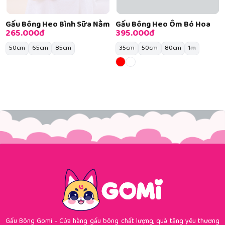
Gấu Bông Heo Bình Sữa Nằm
Gấu Bông Heo Ôm Bó Hoa
265.000đ
395.000đ
50cm
65cm
85cm
35cm
50cm
80cm
1m
Gấu Bông Gomi - Cửa hàng gấu bông chất lượng, quà tặng yêu thương