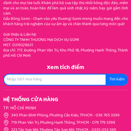
dành cho mọi lứa tuổi. Khám phá bộ sưu tập thú nhồi bông độc đáo, mềm
mại và an toàn, hoàn hảo để làm quà sinh nhật, kỷ niệm, hay gửi gắm tình
cảm.
Gấu Bông Gomi - Chạm vào yêu thương! Gomi mong muốn mang đến cho
khách hàng trải nghiệm của sự ấm áp và chân thành qua từng món quà!
Giới thiệu & Liên hệ:
CÔNG TY TNHH THƯƠNG MẠI DỊCH VỤ GOMI
MST: 0319329631
Địa chỉ: 717, Đường Phan Văn Trị, Khu Phố 18, Phường Hạnh Thông, Thành
phố Hồ Chí Minh
Xem tích điểm
Tìm kiếm
HỆ THỐNG CỬA HÀNG
TP. HỒ CHÍ MINH
340 Phan Đình Phùng, Phường Cầu Kiệu, TP.HCM
-
036 765 3399
719 Phan Văn Trị, Phường Hạnh Thông, TP.HCM
-
079 779 3399
223 Tân Sơn Nhì, Phường Tân Sơn Nhì, TP.HCM
-
0335 053 399