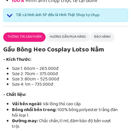
100%
Hình ảnh chụp thực tế tại Gomi
Tất cả hình ảnh SP đều là Hình Thật Shop tự chụp.
THÔNG TIN SẢN PHẨM
HƯỚNG DẪN MUA HÀNG
BẢO HÀNH
Gấu Bông Heo Cosplay Lotso Nằm
- Kích Thước:
Size 1: 60cm – 265.000đ
Size 2: 70cm – 375.000đ
Size 3: 80cm – 525.000đ
Size 4: 1m – 735.000đ
- Chất liệu:
Vải bên ngoài:
Vải lông thú cao cấp.
Bông nhồi bên trong:
100% bông polyester trắng đàn
hồi loại 1.
Đường may:
Chắc chắn, tỉ mỉ, đảm bảo độ bền vượt
trội.