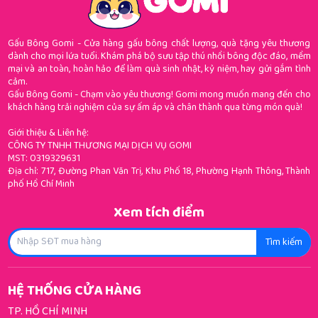
Gấu Bông Gomi - Cửa hàng gấu bông chất lượng, quà tặng yêu thương
dành cho mọi lứa tuổi. Khám phá bộ sưu tập thú nhồi bông độc đáo, mềm
mại và an toàn, hoàn hảo để làm quà sinh nhật, kỷ niệm, hay gửi gắm tình
cảm.
Gấu Bông Gomi - Chạm vào yêu thương! Gomi mong muốn mang đến cho
khách hàng trải nghiệm của sự ấm áp và chân thành qua từng món quà!
Giới thiệu & Liên hệ:
CÔNG TY TNHH THƯƠNG MẠI DỊCH VỤ GOMI
MST: 0319329631
Địa chỉ: 717, Đường Phan Văn Trị, Khu Phố 18, Phường Hạnh Thông, Thành
phố Hồ Chí Minh
Xem tích điểm
Tìm kiếm
HỆ THỐNG CỬA HÀNG
TP. HỒ CHÍ MINH