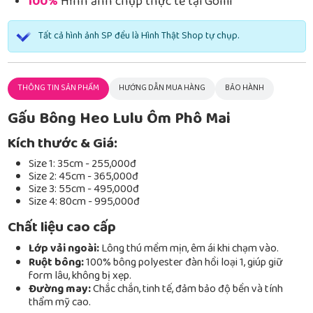
100%
Hình ảnh chụp thực tế tại Gomi
Tất cả hình ảnh SP đều là Hình Thật Shop tự chụp.
THÔNG TIN SẢN PHẨM
HƯỚNG DẪN MUA HÀNG
BẢO HÀNH
Gấu Bông Heo Lulu Ôm Phô Mai
Kích thước & Giá:
Size 1: 35cm - 255,000đ
Size 2: 45cm - 365,000đ
Size 3: 55cm - 495,000đ
Size 4: 80cm - 995,000đ
Chất liệu cao cấp
Lớp vải ngoài:
Lông thú mềm mịn, êm ái khi chạm vào.
Ruột bông:
100% bông polyester đàn hồi loại 1, giúp giữ
form lâu, không bị xẹp.
Đường may:
Chắc chắn, tinh tế, đảm bảo độ bền và tính
thẩm mỹ cao.