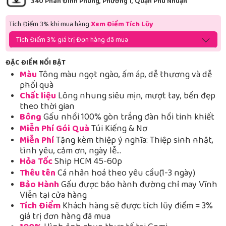
340 Phan Đình Phùng, Phường 1, Quận Phú Nhuận
Tích Điểm 3% khi mua hàng
Xem Điểm Tích Lũy
Tích Điểm 3% giá trị Đơn hàng đã mua
ĐẶC ĐIỂM NỔI BẬT
Màu
Tông màu ngọt ngào, ấm áp, dễ thương và dễ
phối quà
Chất liệu
Lông nhung siêu mịn, mượt tay, bền đẹp
theo thời gian
Bông
Gấu nhồi 100% gòn trắng đàn hồi tinh khiết
Miễn Phí Gói Quà
Túi Kiếng & Nơ
Miễn Phí
Tặng kèm thiệp ý nghĩa: Thiệp sinh nhật,
tình yêu, cảm ơn, ngày lễ…
Hỏa Tốc
Ship HCM 45-60p
Thêu tên
Cá nhân hoá theo yêu cầu(1-3 ngày)
Bảo Hành
Gấu được bảo hành đường chỉ may Vĩnh
Viễn tại cửa hàng
Tích Điểm
Khách hàng sẽ được tích lũy điểm = 3%
giá trị đơn hàng đã mua