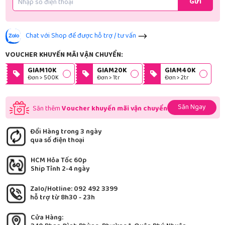
Gửi
Chat với Shop để được hỗ trợ / tư vấn
VOUCHER KHUYẾN MÃI VẬN CHUYỂN:
GIAM10K
GIAM20K
GIAM40K
Đơn > 500K
Đơn > 1tr
Đơn > 2tr
Săn Ngay
Săn thêm
Voucher khuyến mãi vận chuyển
Đổi Hàng trong 3 ngày
qua số điện thoại
HCM Hỏa Tốc 60p
Ship Tỉnh 2-4 ngày
Zalo/Hotline: 092 492 3399
hỗ trợ từ 8h30 - 23h
Cửa Hàng: