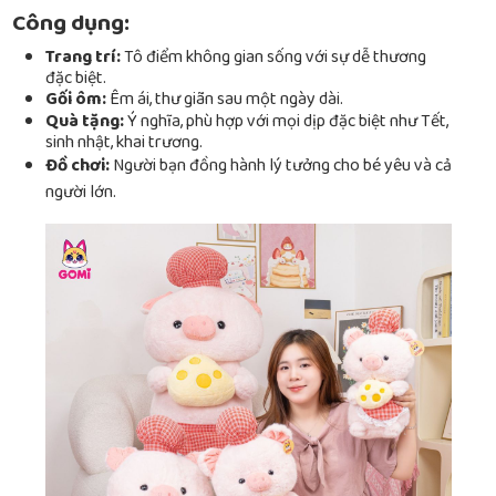
Công dụng:
Trang trí:
Tô điểm không gian sống với sự dễ thương
đặc biệt.
Gối ôm:
Êm ái, thư giãn sau một ngày dài.
Quà tặng:
Ý nghĩa, phù hợp với mọi dịp đặc biệt như Tết,
sinh nhật, khai trương.
Đồ chơi:
Người bạn đồng hành lý tưởng cho bé yêu và cả
người lớn.