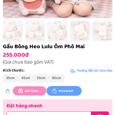
Gấu Bông Heo Lulu Ôm Phô Mai
255.000đ
(Giá chưa bao gồm VAT)
Kích thước:
Hướng dẫn đo Size Gấu
35cm
45cm
55cm
80cm
GỬI TẶNG
MUA NGAY
Đặt hàng nhanh