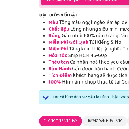
Tích Điểm 3% giá trị Đơn hàng đã mua
ĐẶC ĐIỂM NỔI BẬT
Màu
Tông màu ngọt ngào, ấm áp, dễ 
Chất liệu
Lông nhung siêu mịn, mượt
Bông
Gấu nhồi 100% gòn trắng đàn h
Miễn Phí Gói Quà
Túi Kiếng & Nơ
Miễn Phí
Tặng kèm thiệp ý nghĩa: Th
Hỏa Tốc
Ship HCM 45-60p
Thêu tên
Cá nhân hoá theo yêu cầu(
Bảo Hành
Gấu được bảo hành đường
Tích Điểm
Khách hàng sẽ được tích 
100%
Hình ảnh chụp thực tế tại Go
Tất cả hình ảnh SP đều là Hình Thật Shop
THÔNG TIN SẢN PHẨM
HƯỚNG DẪN MUA HÀNG