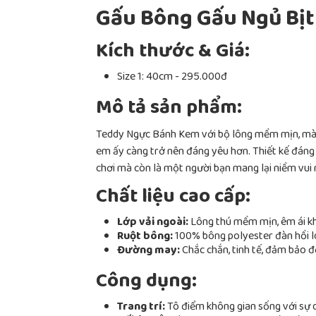
Gấu Bông Gấu Ngủ Bịt
Kích thước & Giá:
Size 1: 40cm - 295.000đ
Mô tả sản phẩm:
Teddy Ngực Bánh Kem với bộ lông mềm mịn, màu 
em ấy càng trở nên đáng yêu hơn. Thiết kế đáng
chơi mà còn là một người bạn mang lại niềm vui
Chất liệu cao cấp:
Lớp vải ngoài:
Lông thú mềm mịn, êm ái kh
Ruột bông:
100% bông polyester đàn hồi loạ
Đường may:
Chắc chắn, tinh tế, đảm bảo 
Công dụng:
Trang trí:
Tô điểm không gian sống với sự d